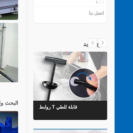
دعم
اتصل بنا
منتج جديد
البحث وا
روابط T قابلة للطي
روابط ال