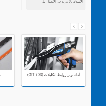
الأسلاك
ولا تتردد في
الاتصال بنا
.
أ
(GIT-703) أداة توتر روابط الكابلات
ر