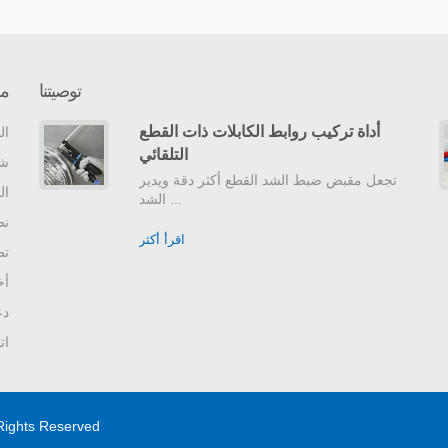
توصيتنا
مع
أداة تركيب روابط الكابلات ذات القطع
ال
التلقائي
شر
تجعل مقبض ضبط الشد القطع أكثر دقة ويدير
ال
الشد ...
نظ
اقرأ أكثر
تط
أخ
دع
ات
 Rights Reserved.