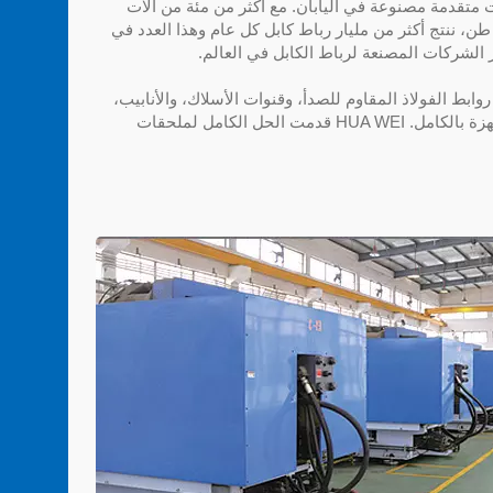
عدات وتقنيات متقدمة مصنوعة في اليابان. مع أكثر من مئة من آلات
لتشكيل التي تتراوح بين 180~1000 طن، ننتج أكثر من مليار رباط كابل كل عام وهذا العدد في
ابط الفولاذ المقاوم للصدأ، وقنوات الأسلاك، والأنابيب،
ومحطات الأسلاك، وما إلى ذلك، مجهزة بالكامل. HUA WEI قدمت الحل الكامل لملحقات