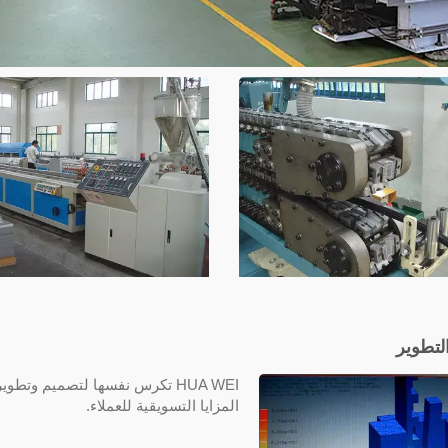
لتطوير
كابلات TEFZEL®
HUA WEI تكرس نفسها لتصميم وت
المزايا التسويقية للعملاء.