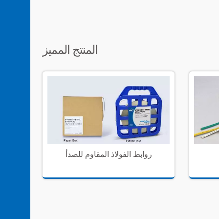
المنتج المميز
روابط الفولاذ المقاوم للصدأ
(GIT-703