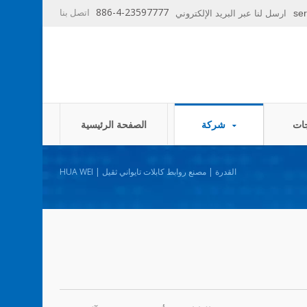
886-4-23597777
اتصل بنا
se
ارسل لنا عبر البريد الإلكتروني
شركة
الصفحة الرئيسية
القدرة | مصنع روابط كابلات تايواني ثقيل | HUA WEI