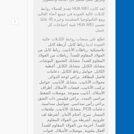
لقد كانت HUA WEI تقدم للعملاء روابط
كابلات عالية الجودة في جميع أنحاء العالم،
ومع التكنولوجيا المتقدمة وخبرة 45 عامًا،
تضمن HUA WEI تلبية احتياجات كل
عميل.
اطلع على منتجات روابط الكابلات عالية
الجودة لدينا
رباط كابل
,
أربطة كابل
بلاستيكية
,
رباطات الأنابيب
,
رباط كابل من
الفولاذ المقاوم للصدأ
,
رباطات من الفولاذ
المقاوم للصدأ
,
مشابك التجميع
,
البوشات
,
مشابك الكابل
,
مشابك الكابل
,
أغطية
الكابل
,
حوامل رباط الكابل
,
دعامات
فاصل البطاقة
,
براغي لوحة الدوائر
,
محولات الأنابيب
,
مشابك الأنابيب
,
حوامل
تركيب الأنابيب
,
قبضات الأسلاك
,
أطراف
الأسلاك
,
أنابيب مموجة
,
موصلات الضغط
,
مراسي التمدد
,
براغي فيليبس ذات الشق
,
براغي رأس سداسي
,
صواميل سداسية
,
دعامات PCB
,
مشابك الأنابيب
,
ملحقات
المسار
,
سرج
,
أختام الأمان
,
أشرطة لف
حلزونية
,
أشرطة من الفولاذ المقاوم
للصدأ
,
أحزمة من الفولاذ المقاوم للصدأ
,
أقفال ملتوية
,
موصلات الأسلاك
,
قنوات