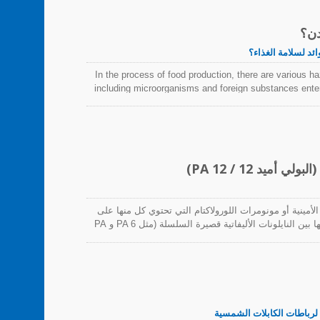
دن؟
In the process of food production, there are various h
including microorganisms and foreign substances enter
first batch of detectable products were used in f
sticking iron filings into items with high risk of co
would t
يك الأمينية أو مونومرات اللورولاكتام التي تحتوي كل منها على
12 كربونًا، ومن هنا جاء اسم "نايلون 12". تتميز خصائصها بأنها بين النايلونات الأليفاتية قصيرة السلسلة (مثل PA 6 و PA
66) والبولي أوليفينات. PA 12 هو نايلون ذو سلسلة كربونية طويلة. تؤدي انخفاض امتصاص الماء والكثافة، 1.01 جرام/مل،
رارًا أبعادًا وبنية تشبه الشمع تقريبًا. تشمل خصائص
النايلون 12 أقل خصائص امتصاص الماء بين جميع البولي أميدات، مما يعني أن أي أجزاء مصنوعة من PA 12 يجب أن
لرباطات الكابلات الشمسية