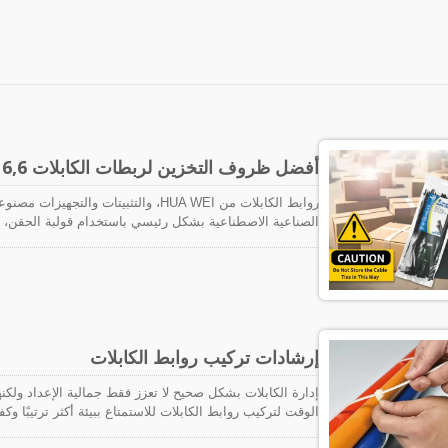
أفضل ظروف التخزين لربطات الكابلات PA 6,6
الصناعية الاصطناعية بشكل رئيسي باستخدام قولبة الحقن، ول
هيدروسكوبية. تُظهر هذه المادة عمومًا امتصاصًا أعلى للماء م
تغييرات في الأبعاد للأجزاء النهائية، وتقليل في القوة، وأيض
امتصاص الرطوبة على نوع البلاستيك والظروف المحيطة مثل 
فإن تمييز عرض وسمك ربطات الكابلات سيؤدي إلى اختلاف مح
في المادة ثابتاً. لذلك، من المهم تخزين المنتجات في عبوات
إرشادات تركيب روابط الكابلات
إدارة الكابلات بشكل صحيح لا تعزز فقط جمالية الإعداد ولك
الوقت لتركيب روابط الكابلات للاستمتاع ببيئة أكثر ترتيبًا و
الكابلات بأمان، والتي ستساعد في تنظيم الكابلات ومنع تشاب