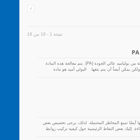
نتيجة 1 - 18 من 18
روابط الكابلات من HUA WEI، والتثبيتات والتجهيزات مصنوعة من بولياميد عالي الجودة (PA). يتم معالجة هذه المادة
كن يمكن أيضاً أن يتم بثقها. البولي أميد هو مادة
قارنةً بالمواد البلاستيكية الهندسية الأخرى. يؤدي ذلك إلى
ًا إلى تغييرات في خصائص العزل الكهربائي. يعتمد درجة
درجة الحرارة والرطوبة ومدة الاتصال. بالإضافة إلى ذلك،
توى الرطوبة. في خط منتجاتنا، يبلغ محتوى الرطوبة
لربطات الكابلات التي نوصي بها حوالي 2.5% تقريباً. تضمن التعبئة المستخدمة من قبل HUA WEI بقاء محتوى الماء
ها الأصلية للحفاظ على جودة الربطات.
نها أيضًا تمنع المخاطر المحتملة. لذلك، يرجى تخصيص بعض
كفاءة. إليك بعض النقاط الرئيسية حول كيفية تركيب روابط
كها، مما يسمح للرابطات بالعمل بفعالية.