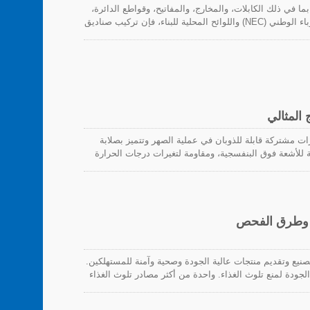
 في ذلك الكابلات، والمخارج، والمفاتيح، وقواطع الدائرة،
وصندوق أساسي يعرف بصندوق التوصيل. وفقًا لقانون الكهرباء الوطني (NEC) واللوائح المحلية للبناء، فإن تركيب صناديق
قرأ دليل الأسلاك والتركيب لصناديق التوصيل للحصول على
 المثالي
يلين) هي بوليمرات مشتركة قابلة للذوبان في عملية الصهر وتتميز بصلابة
ة للأشعة فوق البنفسجية، ومقاومة لتغيرات درجات الحرارة
الشديدة. Tefzel® متوافقة مع إدارة الغذاء والدواء الأمريكية (FDA) وهو الاسم الذي تطبقه شركة دو بونت™. هذه
مهمة التالية لتقديم توازن فريد من القدرات.
، وطرق الفحص
تصنيع وتقديم منتجات عالية الجودة وصحية وآمنة للمستهلكين.
جودة لمنع تلوث الغذاء. واحدة من أكثر مصادر تلوث الغذاء
لال عمليات الإنتاج والتعبئة.