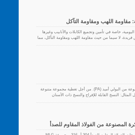
: مقاومة اللهب ومقاومة التآكل
 اليومية، خاصة في تأمين وتجميع الكابلات والأنابيب وغيرها
فريدة، لا سيما من حيث مقاومة اللهب ومقاومة التآكل، مما
مقاومة اللهب ضرورية للعديد من تطبيقات روابط الكابلات،
 من السيناريوهات التي تتطلب حماية من الحرائق. روابط
الكابلات من نوع PA66 التي نستخدمها تتوافق مع معيار UL94V-2، مما يدل على أداء ممتاز في اختبارات اللهب من خلال
ات والمعدات المحيطة.
مع هذه التقنية، تنتج هوا واي 90% من روابط الكابلات المصنوعة من البولي أميد (PA). من أجل تغطية مجموعة متنوعة
لمثال: النسخ القابلة للإفراج والنسخ ذات الأسنان
، مما يبني قوة داخلية.
رة المصنوعة من الفولاذ المقاوم للصدأ
رابط الكابل المصنوع من الفولاذ المقاوم للصدأ يتكون من درجات الفولاذ المقاوم للصدأ 304 أو 316. مجموعة MLG من