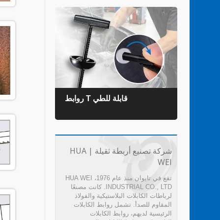
روابط T قابلة للطي
روابط ال
شركة تصنيع أربطة ثقيلة | HUA
WEI
تقع في تايوان منذ عام 1976، HUA WEI
INDUSTRIAL CO., LTD. كانت مصنعًا
لرباطات الكابلات البلاستيكية والفولاذ
المقاوم للصدأ. تشمل روابط الكابلات
الرئيسية لديهم، روابط الكابلات