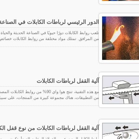
الدور الرئيسي لرباطات الكابلات في الصناعة
تلعب روابط الكابلات دورًا حيويًا في الصناعة الحديثة والحياة
من المرافق. تمتلك مواد مختلفة من روابط الكابلات خصائص 
يؤثر بشكل مباشر على سلامة تطبيقها ودوامها. أولاً، تعتبر 
خاصة في تأمين المعدات الكهربائية، وحزم الكابلات، وغيرها
كابلات TEFZEL®
منع انتشار اللهب وتقليل خطر الحرائق، وبالتالي حماية البيئ
آلية القفل لرباطات الكابلات
من التطبيقات، هناك مجموعة كبيرة من المنتجات، على سبيل ا
الخارجية. يتكامل اللسان مع الحزام كرباط كابل قطعة واحدة
آلية القفل لرباطات الكابلات من نوع قفل الك