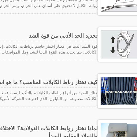
روابط الكابل لا تحتوي على أسنان على الحزام، ويمر الحزام 
باستخدام أداة التطبيق GIT-705، يتم شد رابط الكابل ويتم قطع الحزام ليكون بمستوى متساوٍ.
تحديد الحد الأدنى من قوة الشد
قوة الشد الدنيا هي معيار اختيار حاسم لرباطات الكابلات. إ
الكابلات. يتم تحديد هذه القوة الدنيا للشد وفقًا للمواصفات و
ظروف الاختبار كما هو موضح أدناه تتوافق مع UL/IEC 62275:
كيف تختار رباط الكابلات المناسب؟ ما هو ا
البلاستيكية الحرارية الاصطناعية استخدامًا في جميع أنحاء الع
العال
استخدام الطائرات النفاثة والنمو الأسي في الإنتاج. من أج
الأسلاك الطويلة للطائرة، تم استخدام روابط ذاتية القفل، م
لماذا تختار روابط الكابلات الفولاذية؟ الاختلا
ولتقليل الوقت اللازم لترتيب الكابلات ولمنع ظهور مسامير الي
والفولاذ المقاوم للصدأ