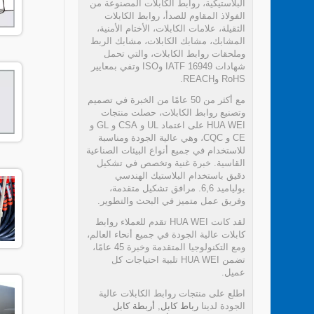
البلاستيكية، روابط الكابلات المصنوعة من
الفولاذ المقاوم للصدأ، روابط الكابلات
الثقيلة، علامات الكابلات، الأختام الأمنية،
المشابك، مشابك الكابلات، مشابك الربط
وملحقات روابط الكابلات، والتي تحمل
شهادات IATF 16949 وISO وتفي بمعايير
RoHS وREACH.
مع أكثر من 50 عامًا من الخبرة في تصميم
وتصنيع روابط الكابلات، حصلت منتجات
HUA WEI على اعتماد UL و CSA و GL و
CE و CQC، وهي عالية الجودة ومناسبة
للاستخدام في جميع أنواع البيئات الصناعية
القاسية. خبرة غنية وتخصص في تشكيل
دقيق باستخدام البلاستيك الهندسي
بولياميد 6,6. مرافق تشكيل متقدمة،
وفريق عمل متميز في البحث والتطوير.
لقد كانت HUA WEI تقدم للعملاء روابط
كابلات عالية الجودة في جميع أنحاء العالم،
ومع التكنولوجيا المتقدمة وخبرة 45 عامًا،
تضمن HUA WEI تلبية احتياجات كل
عميل.
اطلع على منتجات روابط الكابلات عالية
الجودة لدينا
رباط كابل
,
أربطة كابل