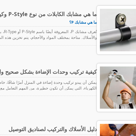
نجاح مشروع كبير ومجمع بشكل احترافي هو الكابلات والمو
احترافي.
ما هي مشابك الكابلات من نوع P-Style وكيفية استخدامها؟
ما هي مشابك P؟
تُعرف
والأسلاك. متاحة بمختلف المواد والأحجام، يتم تخزين هذه ا
والبراغي المختلفة حسب تطبيقك ومتطلباتك. بالإضافة إلى ال
الخاص بك من أن يصبح خطرًا على السلامة من خلال إبقاء ال
أنواع مختلفة من الكابلات على سطح أو ربط. يمكن أن تكون هذه 
كيفية تركيب وحدات الإضاءة بشكل صحيح واس
يمكن أن يبدو تركيب وحدة إضاءة في المنزل أمرًا شاقًا، خاص
الكهرباء، التي يمكن أن تكون خطيرة، من المهم التعامل مع 
يصبح توصيل وتركيب وحدات الإضاءة الجديدة ليس فقط أسهل و
دليل الأسلاك والتركيب لصناديق التوصيل