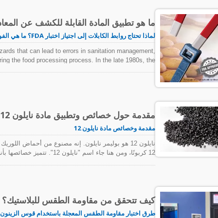
ما هو تطبيق المادة القابلة للكشف عن المعا
لماذا تحتاج روابط الكابلات إلى اجتياز اختبار FDA؟ ما هي الفوائد لسلامة الغذاء؟
azards that can lead to errors in sanitation management,
ing the food processing process. In the late 1980s, the
ood production, which was characterized by embedding or
ntamination, so that if they were mistakenly entered, they
rigger a metal detector at the end of the production line.
مقدمة حول خصائص وتطبيق مادة نايلون 12 (البولي أميد 12 / PA 12)
مقدمة وخصائص مادة نايلون 12
نايلون 12 هو بوليمر نايلون. إنه مصنوع من أحماض اللور
إلى طول سلسلة الهيدروكربون النسبي، مما يمنحها أيضًا استق
تظل مستقرة في البيئات الرطبة.
كيف تتحقق من مقاومة الطقس للبلاستيك؟
طرق اختبار مقاومة الطقس المعجلة باستخدام قوس الزينون 