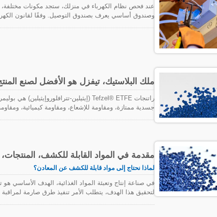
عند فحص نظام الكهرباء في منزلك، ستجد مكونات مختلفة، بما
التوصيل إلزامي لضمان سلامة النظام الكهربائي وامتثاله. ا
مزيد من النصائح من الخبراء.
ملك البلاستيك، تيفزل هو الأفضل لصنع المنتج
راتنجات Tefzel® ETFE (إيثيلين-تترافلوروإيث
جسدية ممتازة، ومقاومة للإشعاع، ومقاومة كيميائية، ومقاوم
المجموعة الواسعة من إمكانيات التصنيع تتحد مع الخصائص ال
مقدمة في المواد القابلة للكشف، المنتجات
لماذا نحتاج إلى مواد قابلة للكشف عن المعادن؟
في صناعة إنتاج وتعبئة المواد الغذائية، الهدف الأساسي هو 
لتحقيق هذا الهدف، يتطلب الأمر تنفيذ طرق صارمة لمراقبة ال
شيوعًا هي من مكونات المعدات المكسورة أو المتآكلة؛ خاصة خ