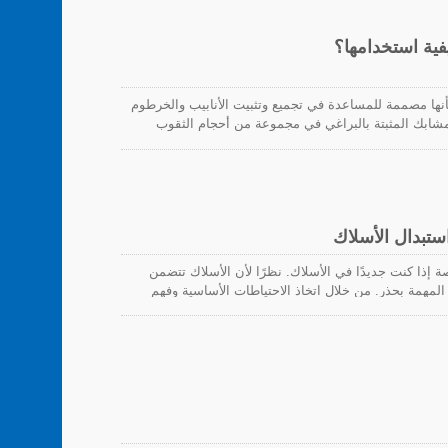
صلات التي سيتم تركيبها بشكل غير ملحوظ بواسطة تصميم
 مشابك P، المعروفة أيضًا باسم P-Style أو R-Type، بأنها مصممة للمساعدة في تجميع وتثبيت الأنابيب والخرطوم
لمشابك المثبتة بالبراغي في مجموعة من أحجام الثقوب
حفاظ على تنظيم الأشياء، يمكنهم أيضًا منع تركيب الأسلاك
أسلاك المتدلية بعيدًا عن الطريق. يعملون عن طريق تأمين
جدارًا أو لوحًا جانبيًا أو سقفًا.
تبدال الأسلاك
ة إذا كنت جديدًا في الأسلاك. نظرًا لأن الأسلاك تتضمن
المهمة بحذر. من خلال اتخاذ الاحتياطات الأساسية وفهم
أساسيات الدوائر والأسلاك المعنية، يمكنك جعل العملية أكثر أمانًا وسهولة. مع المنتجات من HUA WEI INDUSTRIAL،
لكن أيضًا أكثر أمانًا، مما يتيح لك إكمال مشروعك بثقة.