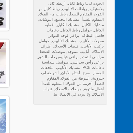
الجودة لدينا
رباط كابل
,
أربطة كابل
بلاستيكية
,
رباطات الأنابيب
,
رباط كابل من
الفولاذ المقاوم للصدأ
,
رباطات من الفولاذ
المقاوم للصدأ
,
مشابك التجميع
,
البوشات
,
مشابك الكابل
,
مشابك الكابل
,
أغطية
الكابل
,
حوامل رباط الكابل
,
دعامات
فاصل البطاقة
,
براغي لوحة الدوائر
,
محولات الأنابيب
,
مشابك الأنابيب
,
حوامل
تركيب الأنابيب
,
قبضات الأسلاك
,
أطراف
الأسلاك
,
أنابيب مموجة
,
موصلات الضغط
,
مراسي التمدد
,
براغي فيليبس ذات الشق
,
براغي رأس سداسي
,
صواميل سداسية
,
دعامات PCB
,
مشابك الأنابيب
,
ملحقات
المسار
,
سرج
,
أختام الأمان
,
أشرطة لف
حلزونية
,
أشرطة من الفولاذ المقاوم
للصدأ
,
أحزمة من الفولاذ المقاوم للصدأ
,
أقفال ملتوية
,
موصلات الأسلاك
,
قنوات
الأسلاك
ولا تتردد في
الاتصال بنا
.