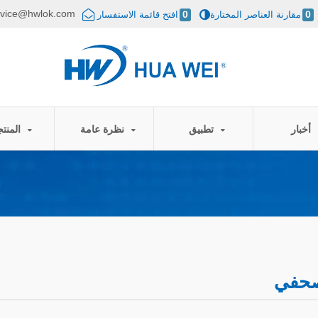
rvice@hwlok.com
0
مقارنة العناصر المختارة
0
افتح قائمة الاستفسار
أخبار
تطبيق
نظرة عامة
المنتجات
صحفي