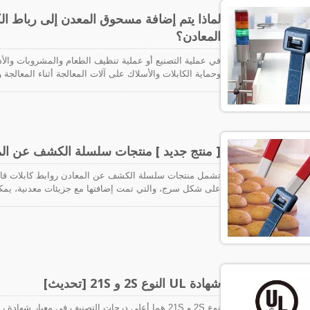
لماذا يتم إضافة مسحوق المعدن إلى رباط الكا
المعادن؟
وحماية الكابلات والأسلاك على آلات المعالجة أثناء المعالجة
بسرعة. تُضاف روابط الكابلات القابلة للكشف عن المعادن 
المعادن. حتى الأجزاء الصغيرة يمكن اكتشافها. يمكن أن تح
تدخل العملية في صناعة المواد الغذائية أو أي صناعة حساسة 
العملاء وسمعة العلامة التجارية.
[ منتج جديد ] منتجات سلسلة الكشف عن الم
تشمل منتجات سلسلة الكشف عن المعادن روابط كابلات قاب
على شكل سرج، والتي تمت إضافتها مع جزيئات معدنية، يمك
يمكن أن يحل هذا بشكل رئيسي مشكلة الملوثات والأجسام الغر
وصناعة المشروبات، والصناعة الدوائية والطبية، وصناعة التكن
المستخدمة لتثبيت وشد في نظام التحكم الإلكتروني لمعدات ال
وتدخل عن غير قصد في عملية الإنتاج وتسبب مشاكل في الم
شهادة UL النوع 2S و 21S [تحديث]