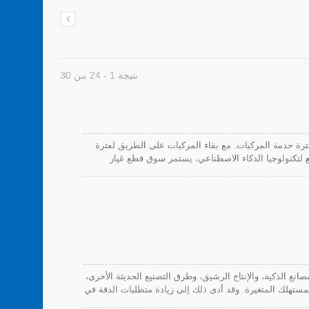
نتيجة 1 - 24 من 30
ترة خدمة المركبات. مع بقاء المركبات على الطريق لفترة
 لتكنولوجيا الذكاء الاصطناعي، يستمر سوق قطع غيار
اد تدريجياً، مما أدى إلى تعقيد تثبيت الأسلاك، والزخارف،
 في إصلاح السيارات.
تشار الأتمتة، والتصنيع الرقمي (الصناعة 4.0)، والمصانع الذكية، والإنتاج الرشيق، وطرق التصنيع الحديثة الأخرى،
ة بسرعة ومرونة و agility لمتطلبات المستهلك المتغيرة. وقد أدى ذلك إلى زيادة متطلبات الدقة في
. لذلك، يجب أن تتماشى روابط الكابلات والملحقات