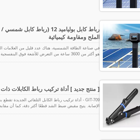
التطبيقات الاستخدام الصحيح لرباطات الكابلات وحوامل رب
الأفضل في كل تفاصيل إدارة الكابلات!
رباط كابل بولياميد 12 (رباط 
الملح ومقاومة كيميائية
هو أكثر من 3600 ساعة من التعرض للأشعة فوق ال
التعرض للأشعة فوق البنفسجية، لكننا نستطيع. هل هناك خيار 
مساعدتك في توفير المزيد والحفاظ على المزيد في روابط الكابل
[ منتج جديد ] أداة تركيب رباط الكابلات ذات القطع 
GIT-709 - أداة تركيب رباط الكابل التلقائي الجديدة 
الإصابة. يتيح مقبض ضبط الشد قطعًا أكثر دقة، كما أن مقا
بها. الألوان والشعارات المخصصة متاحة عند الطلب. تصميم
المتحدة والصين والاتحاد الأوروبي وألمانيا.