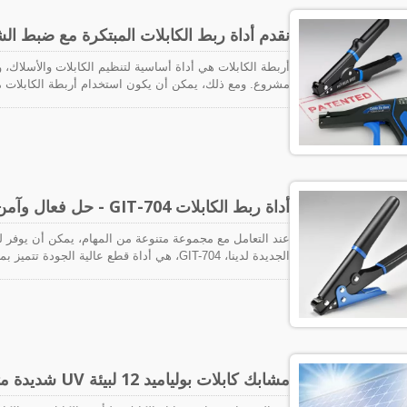
نقدم أداة ربط الكابلات المبتكرة مع ضبط ال
أربطة الكابلات هي أداة أساسية لتنظيم الكابلات والأسلاك، 
مشروع. ومع ذلك، يمكن أن يكون استخدام أربطة الكابلات مه
اليدوية التي تتطلب الكثير من الجهد والانتباه للتفاصيل. ل
والقطع التلقائي ثورة في الطريقة التي نستخدم بها أربطة ال
أداة ربط الكابلات GIT-704 - حل فعال وآمن
عند التعامل مع مجموعة متنوعة من المهام، يمكن أن يوفر لك أدا
الجديدة لدينا، GIT-704، هي أداة قطع عالية 
مستخدم ممتازة.
مشابك كابلات بولياميد 12 لبيئة UV شديدة متاحة الآن!