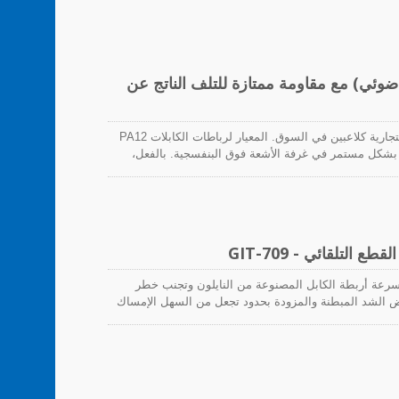
اطات الكابلات (نوع لاصق ونوع سرج) لمساعدتك على تحقيق
كابل شمسي / ضوئي) مع مقاومة ممتازة للتلف الناتج عن
في صناعة الطاقة الشمسية، هناك عدد قليل من العلامات التجارية كلاعبين في السوق. المعيار لرباطات الكابلات PA12
بنفسجية بشكل مستمر في غرفة الأشعة فوق البنفسجية. بالفعل،
هناك عدد قليل من الشركات المصنعة التي يمكنها إنتاج روابط كابل PA12 لتلبية المعيار الصارم لمدة 3600 ساعة من
واحد فقط لا الجودة ولا السعر بالنسبة لك؟ يمكننا
ات PA12.
التلقائي - GIT-709
تقطع بسرعة أربطة الكابل المصنوعة من النايلون وتجنب خطر
بض الشد المبطنة والمزودة بحدود تجعل من السهل الإمساك
 هيكل متين من الفولاذ يضمن تشغيل موثوق للتطبيقات
الصناعية وتكييف الهواء. الشهادة: CE، RoHS. براءة اختراع تايوان # I723786. براءة اختراع قيد الانتظار في الولايات