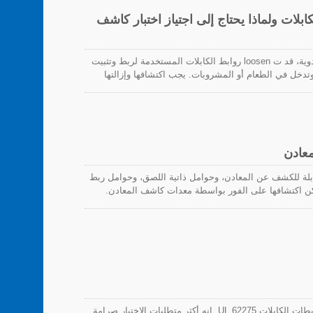
بلات ولماذا يحتاج إلى اجتياز اختبار كاشف
في عملية التصنيع أو عملية تنظيف الطعام والمشروبات والأدوية، قد ت loosen روابط الكابلات المستخدمة لربط وتثبيت
 وتدخل في الطعام أو المشروبات. يجب اكتشافها وإزالتها
مع جزيئات معدنية، يمكن اكتشافها بواسطة معدات كاشف
ل بشكل رئيسي مشكلة الملوثات والأجسام الغريبة التي
للتلوث، وتجعل جميع عمليات الإنتاج آمنة وموثوقة، لحماية
عادن
لة للكشف عن المعادن، وحوامل ذاتية اللصق، وحوامل ربط
ن اكتشافها على الفور بواسطة معدات كاشف المعادن.
يبة التي تدخل العملية في صناعة المواد الغذائية،
ولوجيا الحيوية. خصوصاً روابط الكابلات والمثبتات
إنتاج، أجهزة الأسلاك، أو على التعبئة. قد تتدهور وتخف
لوثات.
نوع 2S و 21S هما أعلى درجات التصنيف في معيار شهادة ربطات الكابلات UL 62275. إنه أكثر متطلبات الاختبار صرامة