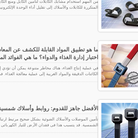
من المهم استخدام مشابك الكابلات لتأمين الكابل ومنع الكاب
المتكررة للكابلات والأسلاك إلى تقليل أداء الوحدة الإلكترون
بمشابك من نوع P أو R. تم تصميم وظيفة الت
تعمل عن طريق تأمين أنواع مختلفة من الكابلات على سطح أو
استخدام مشابك الكا
PA12 تحمل انخفاضات شديدة في درجات الحرارة، حتى أن
ما هو تطبيق المواد القابلة للكشف عن المعادن
في الهواء الطلق والداخل. إنه الخيار الأفضل للاستخدام في ا
الطاقة الشمسية، والطائرات، والفضاء، وما إلى ذلك.
اختبار إدارة الغذاء والدواء؟ ما هي الفوائد ال
في عملية إنتاج الغذاء، هناك مخاطر متنوعة يمكن أن تؤدي إ
الكائنات الدقيقة والمواد الغريبة إلى عملية معالجة الغذاء. ف
القابلة للكشف في إنتاج الغذاء، والتي تميزت بإدخال أو لصق
بحيث إذا تم إدخالها عن طريق الخطأ، فإنها ستقوم بتفعيل 
البلاستيكية القابلة للكشف عن المعادن بشكل رئيسي في المكو
تتيح للمهنيين استخدام كاشفات المعادن لتقليل خطر تلف الطعا
بالإضافة إلى ذلك، مقارنةً بالمكونات المعدنية، تساعد في تقل
الأفضل جاهز للقدوم: روابط وأسلاك شمسية 
تأمين الموصلات والأسلاك الضوئية بشكل صحيح مرتبط ارتباطًا
الشمسية. قد يتسبب هذا في فقدان الأرض للتيار الكهربائي
تتم إدارة الأسلاك بشكل صحيح. لإدارة الكابلات بشكل مثا
الطرق العملية لتقليل وتنظيم أسلاك الطاقة الشمسية لمشا