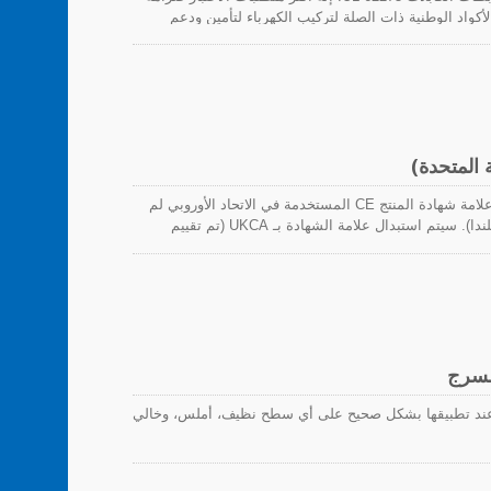
مع المعايير في الأكواد الوطنية ذات الصلة لتركيب الكهرباء لتأمين ودعم
عليا لربطات الكابلات.
المملكة المتحدة قد غادرت الاتحاد الأوروبي رسميًا، لذا فإن علامة شهادة المنتج CE المستخدمة في الاتحاد الأوروبي لم
تعد قابلة للتطبيق في السوق البريطانية (إنجلترا، ويلز واسكتلندا). سيتم استبدال علامة الشهادة بـ UKCA (تم تقييم
ة في المملكة المتحدة). اعتبارًا من 1 يناير 2021، يجب أن تكون المنتجات المباعة في سوق المملكة المتحدة
ملصقة بهذا العلامة الجديدة لتوافق المنتجات البريطانية، والتي تغطي معظم المنتجات التي تتطلب في الأصل علامة CE.
ستظل المنتجات المباعة في سوق الاتحاد الأوروبي تستخدم علامة CE، وعلامة UKCA غير قابلة للتطبيق على سوق
لسرج
ن عند تطبيقها بشكل صحيح على أي سطح نظيف، أملس، وخالي