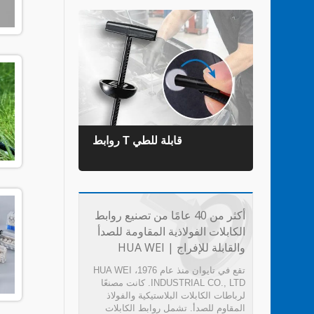
روابط T قابلة للطي
روابط ال
أكثر من 40 عامًا من تصنيع روابط
الكابلات الفولاذية المقاومة للصدأ
والقابلة للإفراج | HUA WEI
تقع في تايوان منذ عام 1976، HUA WEI
INDUSTRIAL CO., LTD. كانت مصنعًا
لرباطات الكابلات البلاستيكية والفولاذ
المقاوم للصدأ. تشمل روابط الكابلات