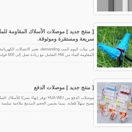
المستخدمة لتجميع الكابلات والأشياء مع هذه المتطلبات. تش
[ منتج جديد ] موصلات الأسلاك المقاومة للما
سريعة ومستقرة وموثوقة.
في بيئات اليوم المت demanding، تعتب
المقاومة 
كابلات TEFZEL®
هناك أمطار أو فيضانات. سواء كانت لمعدات خارجية، أو سيا
موصلات الأسلاك المقاومة للماء من HW حلول اتصال متفوقة.
[ منتج جديد ] موصلات الدفع
يصبح سهلاً للغاية، بينما يضمن الحجم المدمج ملاءمة سلسة
التطبيقات، بما في ذلك تركيبات الإضاءة، وأنظمة الأسلاك المُ
طريقك نحو اتصالات سريعة وموثوقة مع موصلات الدفع المدمج
الدفع من HUA WEI تعيد تعريف الراحة في التركيبات الكهربائية. الامتثال للمعيار UL 486C.