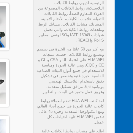
الرئيسية لديهم، روابط الكابلات
البلاستيكية، روابط الكابلات المصنوعة من
الفولاذ المقاوم للصدأ، روابط الكابلات
الثقيلة، علامات الكابلات، الأختام الأمنية،
المشابك، مشابك الكابلات، مشابك الربط
وملحقات روابط الكابلات، والتي تحمل
شهادات IATF 16949 وISO وتفي بمعايير
RoHS وREACH.
مع أكثر من 50 عامًا من الخبرة في تصميم
وتصنيع روابط الكابلات، حصلت منتجات
HUA WEI على اعتماد UL و CSA و GL و
CE و CQC، وهي عالية الجودة ومناسبة
للاستخدام في جميع أنواع البيئات الصناعية
القاسية. خبرة غنية وتخصص في تشكيل
دقيق باستخدام البلاستيك الهندسي
بولياميد 6,6. مرافق تشكيل متقدمة،
وفريق عمل متميز في البحث والتطوير.
لقد كانت HUA WEI تقدم للعملاء روابط
كابلات عالية الجودة في جميع أنحاء العالم،
ومع التكنولوجيا المتقدمة وخبرة 45 عامًا،
تضمن HUA WEI تلبية احتياجات كل
عميل.
اطلع على منتجات روابط الكابلات عالية