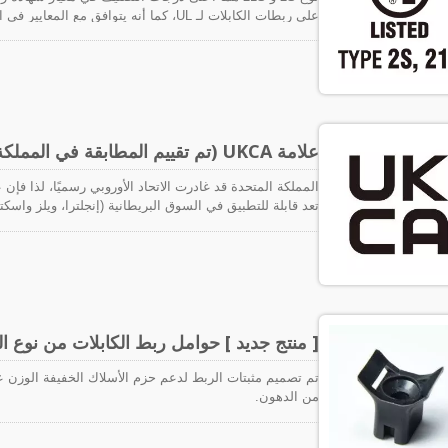
على ربطات الكابلات لـ UL، كما أنه يتوافق 
الأنابيب والكابلات في بناء المنشآت. يمكن اعتباره الشهادة ال
علامة UKCA (تم تقييم المطابقة في المملكة المتحدة)
المطابق
الاتحاد الأوروبي.
[ منتج جديد ] حوامل ربط الكابلات من نوع ا
تم تصميم مثبتات الربط لدعم حزم الأسلاك الخفيفة الوز
من الدهون.