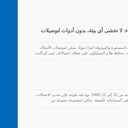
مل التحديات التي تواجه هذه المكونات ما يلي:
ء: لا تخشى أي بيئة، بدون أدوات لتوصيلات
ر الاتصالات الكهربائية المستقرة والموثوقة أمرًا حيويًا. يمكن لموصلات الأسلاك
للماء من HW التعامل مع زيادة تصل إلى 600 فولت. يحافظ هلام السيليكون على جفاف اتصالاتك، حتى لو كانت
رات، أو تطبيقات بحرية، أو استخدام صناعي. تقدم لك
موصلات الدفع من HUA WEI توفر إنهاءً بصريًا للأسلاك الصلبة من 22 إلى 12 AWG. مع دقة ملونة، فإن تحديد الاتصالات
 في المساحات الضيقة. مثالي لمجموعة متنوعة من
صنّعة مسبقًا، وأسلاك الدوائر الفرعية. وداعًا للتعقيد – ادفع
ة والواضحة لدينا. الحل الأمثل لأي عملية توصيل، موصلات