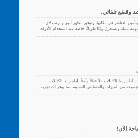
شد وقطع تلقائي.
وتأمين العناصر في مكانها، وتوفير مظهر أنيق ومرتب لأي
مة مملة وتستغرق وقتًا طويلاً، خاصة عند استخدام الأدوات
حسن الحظ، لقد أحدثت أداة ربط الكابلات مع ضبط الشد
كابلات.
ة ربط الكابلات حلاً فعالاً وآمناً. أداة ربط الكابلات
الجودة تتميز بمجموعة من الميزات والخصائص العملية، مما يوفر لك تجربة