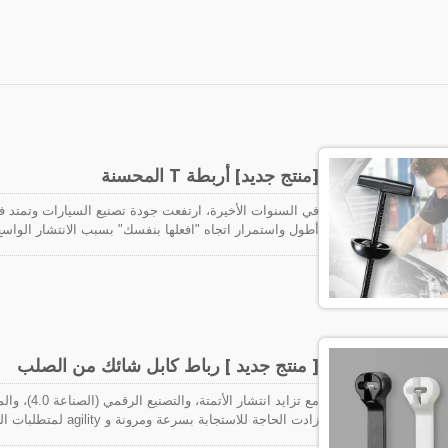
[منتج جديد] أربطة T المحسنة
في السنوات الأخيرة، ارتفعت جودة تصنيع السيارات وتمتد ف
أطول واستمرار اتجاه "افعلها بنفسك" بسبب الانتشار الواسع
السيارات في النمو. من ناحية أخرى، فإن كهرباء السيارات تزد
والمصدات، وأماكن المحركات، مما يتطلب كفاءة وجودة أعلى
[ منتج جديد ] رباط كابل شائك من الصلب
مع تزايد ان
زادت الحاجة للاستجاب
إنتاج المصانع، بالإضافة إلى الطلب على سرعات إنتاج أسرع