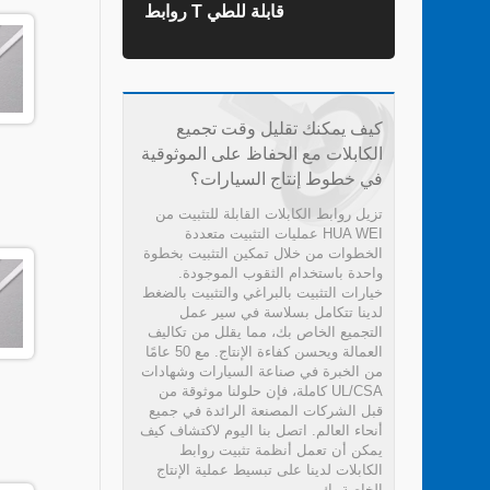
روابط T قابلة للطي
روابط ال
كيف يمكنك تقليل وقت تجميع
الكابلات مع الحفاظ على الموثوقية
في خطوط إنتاج السيارات؟
تزيل روابط الكابلات القابلة للتثبيت من
HUA WEI عمليات التثبيت متعددة
الخطوات من خلال تمكين التثبيت بخطوة
واحدة باستخدام الثقوب الموجودة.
خيارات التثبيت بالبراغي والتثبيت بالضغط
لدينا تتكامل بسلاسة في سير عمل
التجميع الخاص بك، مما يقلل من تكاليف
العمالة ويحسن كفاءة الإنتاج. مع 50 عامًا
من الخبرة في صناعة السيارات وشهادات
UL/CSA كاملة، فإن حلولنا موثوقة من
قبل الشركات المصنعة الرائدة في جميع
أنحاء العالم. اتصل بنا اليوم لاكتشاف كيف
يمكن أن تعمل أنظمة تثبيت روابط
الكابلات لدينا على تبسيط عملية الإنتاج
الخاصة بك.