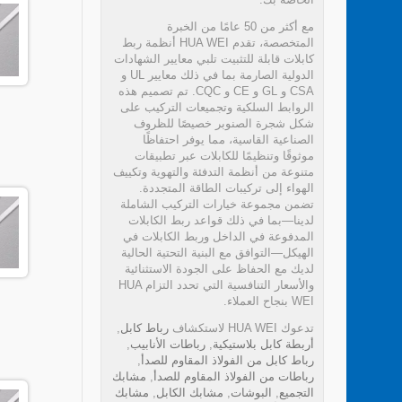
مع أكثر من 50 عامًا من الخبرة
المتخصصة، تقدم HUA WEI أنظمة ربط
كابلات قابلة للتثبيت تلبي معايير الشهادات
الدولية الصارمة بما في ذلك معايير UL و
CSA و GL و CE و CQC. تم تصميم هذه
الروابط السلكية وتجميعات التركيب على
شكل شجرة الصنوبر خصيصًا للظروف
الصناعية القاسية، مما يوفر احتفاظًا
موثوقًا وتنظيمًا للكابلات عبر تطبيقات
متنوعة من أنظمة التدفئة والتهوية وتكييف
الهواء إلى تركيبات الطاقة المتجددة.
تضمن مجموعة خيارات التركيب الشاملة
لدينا—بما في ذلك قواعد ربط الكابلات
المدفوعة في الداخل وربط الكابلات في
الهيكل—التوافق مع البنية التحتية الحالية
لديك مع الحفاظ على الجودة الاستثنائية
والأسعار التنافسية التي تحدد التزام HUA
WEI بنجاح العملاء.
تدعوك HUA WEI لاستكشاف
رباط كابل
,
أربطة كابل بلاستيكية
,
رباطات الأنابيب
,
رباط كابل من الفولاذ المقاوم للصدأ
,
رباطات من الفولاذ المقاوم للصدأ
,
مشابك
التجميع
,
البوشات
,
مشابك الكابل
,
مشابك