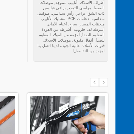
أطراف الأسلاك
,
أنابيب مموجة
,
موصلات
الضغط
,
مراسي التمدد
,
براغي فيليبس
ذات الشق
,
براغي رأس سداسي
,
صواميل
سداسية
,
دعامات PCB
,
مشابك الأنابيب
,
ملحقات المسار
,
سرج
,
أختام الأمان
,
أشرطة لف حلزونية
,
أشرطة من الفولاذ
المقاوم للصدأ
,
أحزمة من الفولاذ المقاوم
للصدأ
,
أقفال ملتوية
,
موصلات الأسلاك
,
قنوات الأسلاك
عالية الجودة لدينا.
اتصل بنا
لمزيد من التفاصيل!