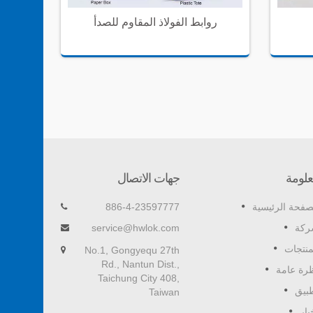
روابط الفولاذ المقاوم للصدأ
(GIT-703
لومة
جهات الاتصال
مشابك الأسلاك ذاتية اللصق
أداة 
صفحة الرئيسية
886-4-23597777
سهل جعل الأسلاك مرتبة ومرتبة في المنزل
كة
service@hwlok.com
والمكتب.
تجعل مق
منتجات
No.1, Gongyequ 27th
Rd., Nantun Dist.,
اقرأ أكثر
رة عامة
Taichung City 408,
بيق
Taiwan
بار