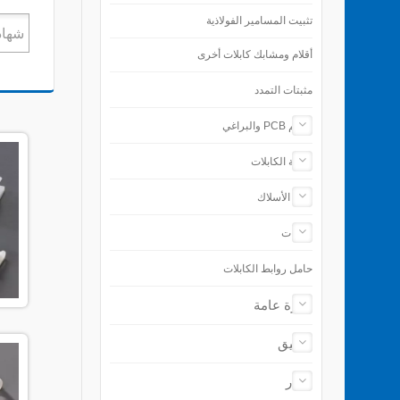
تثبيت المسامير الفولاذية
أقلام ومشابك كابلات أخرى
مثبتات التمدد
دعائم PCB والبراغي
حماية الكابلات
إنهاء الأسلاك
الأدوات
حامل روابط الكابلات
نظرة عامة
تطبيق
أخبار