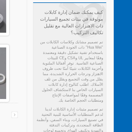
كيف يمكنك ضمان إدارة كابلات
موثوقة في بيئات تجميع السيارات
ذات الاهتزازات العالية مع تقليل
تكاليف التركيب؟
تم تصميم مشابك وكلاسات الكابلات من
"Hua Wei" ذات الجودة الصناعية
باستخدام تقنية تشكيل دقيقة ومعتمدة
وفقًا لمعايير UL وCSA وCE للبيئات
الصناعية القاسية. توفر أقفالنا الملتوية
وأحزمة الكابلات تثبيتًا آمنًا تحت ظروف
الاهتزاز ودرجات الحرارة الشديدة، مما
يقلل من وقت التجميع ويقلل من تلف
الأسلاك. اطلب كتالوج إدارة كابلات
السيارات الخاص بنا لاستكشاف الحلول
المصممة وفقًا لمواصفات الإنتاج
ومتطلبات الحجم الخاصة بك.
تم تصميم مثبتات إدارة الكابلات لدينا
لدعم المتطلبات الأساسية للبنية التحتية
في تصنيع السيارات، وبناء السفن، وأنظمة
الطاقة المتجددة، وتركيبات التدفئة
والتهوية وتكييف الهواء، وتجميع لوحات