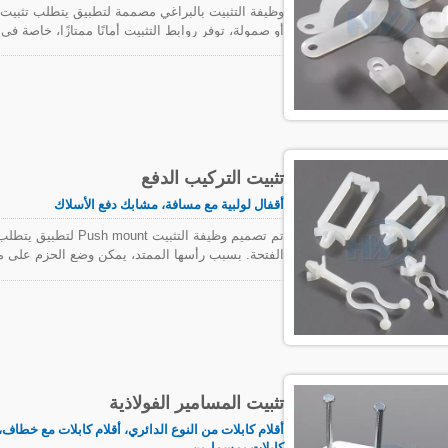
وظيفة التثبيت بالبراغي مصممة لتطبيق يتطلب تثبي
أو صمولة، توفر روابط التثبيت أمانًا ممتازًا، خاصة في 
تثبيت التركيب الدفع
أقفال لولبية مع مسافة، مشابك دفع الأسلاك
تم تصميم وظيفة التثب
الفتحة. بسبب رأسها الممتد، يمكن وضع الحزم على م
كابلات TEFZEL®
تثبيت المسامير الفولاذية
أقلام كابلات من النوع الدائري، أقلام كابلات مع خطا
كابلات بمسمارين