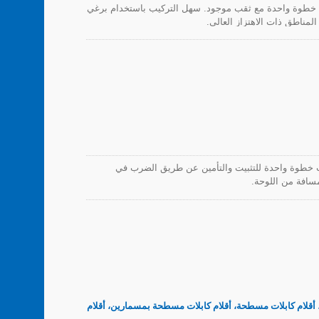
ت خطوة واحدة مع ثقب موجود. سهل التركيب باستخدام برغي
المناطق ذات الاهتزاز العالي.
يت Push mount لتطبيق يتطلب خطوة واحدة للتثبيت والتأمين عن طريق الضرب في
سافة من اللوحة.
ف، أقلام كابلات مسطحة، أقلام كابلات مسطحة بمسمارين، أقلام