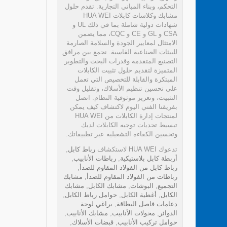
التحكم، وبناء المباني التجارية. تقدم حلول
مشابك وكلاسات كابلات HUA WEI
شهادات دولية شاملة بما في ذلك UL و
CSA و GL و CE و CQC، مما يضمن
الامتثال لمعايير الجودة والسلامة الصارمة
للبيئات الصناعية القاسية. نجمع بين مرافق
التصنيع المتقدمة وقدرات البحث والتطوير
المتميزة لتقديم حلول تثبيت الكابلات
المبتكرة والقابلة للتخصيص التي تعمل
على تحسين تنظيم الأسلاك، وتقليل وقت
التثبيت، وتعزيز موثوقية النظام. اتصل
بفريقنا الفني اليوم لاكتشاف كيف يمكن
لمنتجات إدارة الكابلات من HUA WEI
تبسيط تحديات توجيه الكابلات لديك
وتحسين الكفاءة التشغيلية عبر تطبيقاتك.
تدعوك HUA WEI لاستكشاف
رباط كابل
,
أربطة كابل بلاستيكية
,
رباطات الأنابيب
,
رباط كابل من الفولاذ المقاوم للصدأ
,
رباطات من الفولاذ المقاوم للصدأ
,
مشابك
التجميع
,
البوشات
,
مشابك الكابل
,
مشابك
الكابل
,
أغطية الكابل
,
حوامل رباط الكابل
,
دعامات فاصل البطاقة
,
براغي لوحة
الدوائر
,
محولات الأنابيب
,
مشابك الأنابيب
,
حوامل تركيب الأنابيب
,
قبضات الأسلاك
,