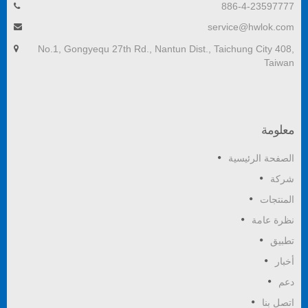
886-4-23597777
service@hwlok.com
No.1, Gongyequ 27th Rd., Nantun Dist., Taichung City 408,
Taiwan
معلومة
الصفحة الرئيسية
شركة
المنتجات
نظرة عامة
تطبيق
أخبار
دعم
اتصل بنا