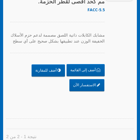
مم كحد أقصى لقطر الحزمة.
FACC-5.5
مشابك الكابلات ذاتية اللصق مصممة لدعم حزم الأسلاك
الخفيفة الوزن عند تطبيقها بشكل صحيح على أي سطح
نظيف وناعم وخالي من الدهون. لتوفير دعم ثقيل، يتم
توفير ثقب للتثبيت للبراغي. للتطبيق، ما عليك سوى
إزالة ورق الدعم وتطبيق القاعدة على السطح، بعد ذلك
يمكن إدخال روابط الكابلات لتأمين حزم الأسلاك.
أضف إلى القائمة
أضف للمقارنة
الاستفسار الآن
نتيجة 1 - 2 من 2