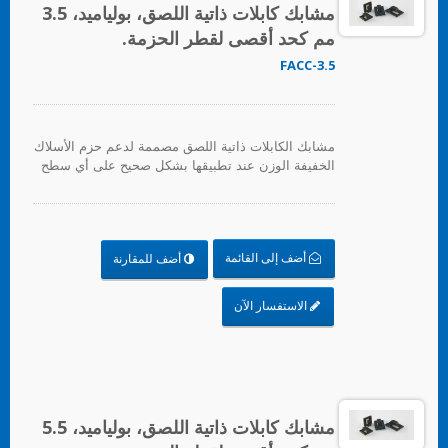
مشابك كابلات ذاتية اللصق، بولياميد، 3.5
مم كحد أقصى لقطر الحزمة.
FACC-3.5
مشابك الكابلات ذاتية اللصق مصممة لدعم حزم الأسلاك
الخفيفة الوزن عند تطبيقها بشكل صحيح على أي سطح
نظيف وناعم وخالي من الدهون. لتوفير دعم ثقيل، يتم
توفير ثقب للتثبيت للبراغي. للتطبيق، ما عليك سوى
إزالة ورق الدعم وتطبيق القاعدة على السطح، بعد ذلك
يمكن إدخال روابط الكابلات لتأمين حزم الأسلاك.
أضف إلى القائمة
أضف للمقارنة
الاستفسار الآن
مشابك كابلات ذاتية اللصق، بولياميد، 5.5