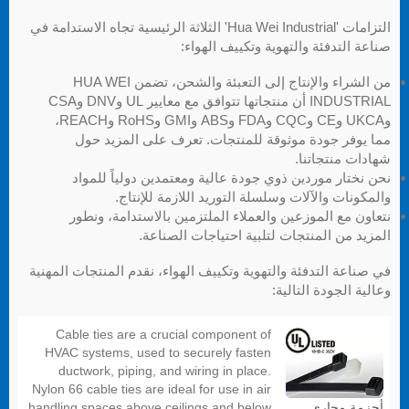
التزامات 'Hua Wei Industrial' الثلاثة الرئيسية تجاه الاستدامة في
صناعة التدفئة والتهوية وتكييف الهواء:
من الشراء والإنتاج إلى التعبئة والشحن، تضمن HUA WEI
INDUSTRIAL أن منتجاتها تتوافق مع معايير UL وDNV وCSA
وUKCA وCE وCQC وFDA وABS وGMI وRoHS وREACH،
مما يوفر جودة موثوقة للمنتجات. تعرف على المزيد حول
شهادات منتجاتنا.
نحن نختار موردين ذوي جودة عالية ومعتمدين دولياً للمواد
والمكونات والآلات وسلسلة التوريد اللازمة للإنتاج.
نتعاون مع الموزعين والعملاء الملتزمين بالاستدامة، ونطور
المزيد من المنتجات لتلبية احتياجات الصناعة.
في صناعة التدفئة والتهوية وتكييف الهواء، نقدم المنتجات المهنية
وعالية الجودة التالية:
Cable ties are a crucial component of
HVAC systems, used to securely fasten
ductwork, piping, and wiring in place.
Nylon 66 cable ties are ideal for use in air
handling spaces above ceilings and below
أحزمة مجاري