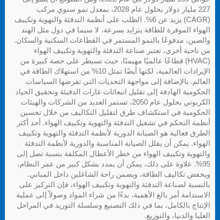
227 مليار دولار بحلول عام 2028، بمعدل نمو سنوي مركب
(CAGR) يزيد عن 6%. الطلب على أنظمة التدفئة والتهوية وتكييف
الهواء الموفرة للطاقة يتزايد بسرعة، لا سيما في دول مثل الهند
والصين، مدفوعًا بالنمو المستمر في القطاعات السكنية والسكان.
من ناحية أخرى، تعتبر صناعة التدفئة والتهوية وتكييف الهواء
(HVAC) قطاعًا عالميًا مهيمنًا، حيث تسيطر على حصة كبيرة من
الإيرادات العالمية، لكنها أيضًا تمثل 10% من استهلاك الطاقة في
العالم. بالإضافة إلى مواجهة التحديات التي تفرضها السياسات
الحكومية الهادفة إلى تقليل انبعاثات غازات الدفيئة وتحقيق الحياد
الكربوني بحلول عام 2050، تستمر العديد من الشركات والهيئات
الحكومية في استكشاف طرق لتقليل التكاليف من خلال تحسين
أنظمة التحكم في تشغيل التدفئة والتهوية وتكييف الهواء. أحد أكثر
الطرق فعالية هو الصيانة الدورية لأنظمة التدفئة والتهوية وتكييف
الهواء. يمكن أن يقلل الصيانة المناسبة والدورية لأنظمة التدفئة
والتهوية وتكييف الهواء من خطر الأعطال المكلفة بنسبة تصل إلى
95%. علاوة على ذلك، يمكن أن يمدد بشكل كبير من عمر النظام،
ويخفض تكاليف الطاقة، ويضمن راحة الشاغلين داخل المباني.
بالنسبة لصناعة التدفئة والتهوية وتكييف الهواء، فإن التركيز على
الاستدامة أمر بالغ الأهمية، بدءًا من شراء المواد وصولاً إلى عملية
الإنتاج بالكامل، بما في ذلك التصنيع وسلسلة التوريد في المراحل
العليا والدنيا، والتوزيع.