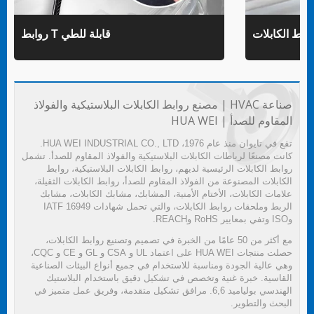
روابط T قابلة للطي
صناعة HVAC | مصنع روابط الكابلات البلاستيكية والفولاذ
المقاوم للصدأ | HUA WEI
تقع في تايوان منذ عام 1976، HUA WEI INDUSTRIAL CO., LTD.
كانت مصنعًا لرباطات الكابلات البلاستيكية والفولاذ المقاوم للصدأ. تشمل
روابط الكابلات الرئيسية لديهم، روابط الكابلات البلاستيكية، روابط
الكابلات المصنوعة من الفولاذ المقاوم للصدأ، روابط الكابلات الثقيلة،
علامات الكابلات، الأختام الأمنية، المشابك، مشابك الكابلات، مشابك
الربط وملحقات روابط الكابلات، والتي تحمل شهادات IATF 16949
وISO وتفي بمعايير RoHS وREACH.
مع أكثر من 50 عامًا من الخبرة في تصميم وتصنيع روابط الكابلات،
حصلت منتجات HUA WEI على اعتماد UL و CSA و GL و CE و CQC،
وهي عالية الجودة ومناسبة للاستخدام في جميع أنواع البيئات الصناعية
القاسية. خبرة غنية وتخصص في تشكيل دقيق باستخدام البلاستيك
الهندسي بولياميد 6,6. مرافق تشكيل متقدمة، وفريق عمل متميز في
البحث والتطوير.