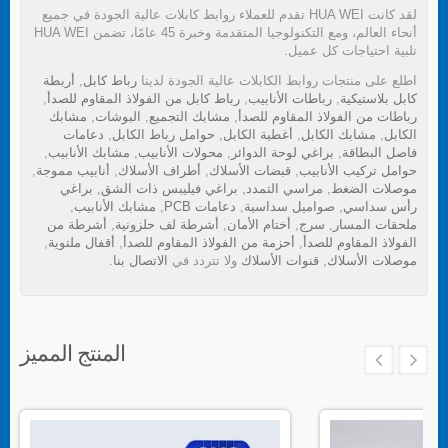
لقد كانت HUA WEI تقدم للعملاء روابط كابلات عالية الجودة في جميع
أنحاء العالم، ومع التكنولوجيا المتقدمة وخبرة 45 عامًا، تضمن HUA WEI
تلبية احتياجات كل عميل.
اطلع على منتجات روابط الكابلات عالية الجودة لدينا
رباط كابل
,
أربطة
كابل بلاستيكية
,
رباطات الأنابيب
,
رباط كابل من الفولاذ المقاوم للصدأ
,
رباطات من الفولاذ المقاوم للصدأ
,
مشابك التجميع
,
البوشات
,
مشابك
الكابل
,
مشابك الكابل
,
أغطية الكابل
,
حوامل رباط الكابل
,
دعامات
فاصل البطاقة
,
براغي لوحة الدوائر
,
محولات الأنابيب
,
مشابك الأنابيب
,
حوامل تركيب الأنابيب
,
قبضات الأسلاك
,
أطراف الأسلاك
,
أنابيب مموجة
,
موصلات الضغط
,
مراسي التمدد
,
براغي فيليبس ذات الشق
,
براغي
رأس سداسي
,
صواميل سداسية
,
دعامات PCB
,
مشابك الأنابيب
,
ملحقات المسار
,
سرج
,
أختام الأمان
,
أشرطة لف حلزونية
,
أشرطة من
الفولاذ المقاوم للصدأ
,
أحزمة من الفولاذ المقاوم للصدأ
,
أقفال ملتوية
,
موصلات الأسلاك
,
قنوات الأسلاك
ولا تتردد في
الاتصال بنا
.
المنتج المميز