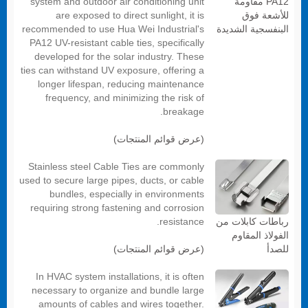
system and outdoor air conditioning unit
PA12 مقاومة
are exposed to direct sunlight, it is
للأشعة فوق
recommended to use Hua Wei Industrial's
البنفسجية الشديدة
PA12 UV-resistant cable ties, specifically
developed for the solar industry. These
ties can withstand UV exposure, offering a
longer lifespan, reducing maintenance
frequency, and minimizing the risk of
breakage.
(عرض قوائم المنتجات)
Stainless steel Cable Ties are commonly
used to secure large pipes, ducts, or cable
bundles, especially in environments
requiring strong fastening and corrosion
resistance.
رباطات كابلات من
الفولاذ المقاوم
(عرض قوائم المنتجات)
للصدأ
In HVAC system installations, it is often
necessary to organize and bundle large
amounts of cables and wires together.