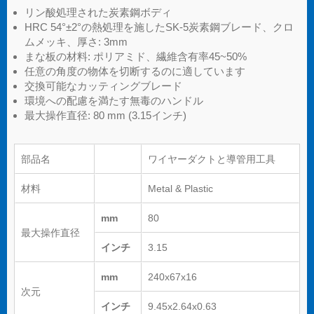
リン酸処理された炭素鋼ボディ
HRC 54°±2°の熱処理を施したSK-5炭素鋼ブレード、クロ
ムメッキ、厚さ: 3mm
まな板の材料: ポリアミド、繊維含有率45~50%
任意の角度の物体を切断するのに適しています
交換可能なカッティングブレード
環境への配慮を満たす無毒のハンドル
最大操作直径: 80 mm (3.15インチ)
部品名
ワイヤーダクトと導管用工具
材料
Metal & Plastic
mm
80
最大操作直径
インチ
3.15
mm
240x67x16
次元
インチ
9.45x2.64x0.63