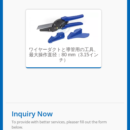
の工具、
ワイヤーダクトと導管用の工具、
ワイヤ
15イン
最大操作直径：80 mm（3.15イン
最大操作
チ）