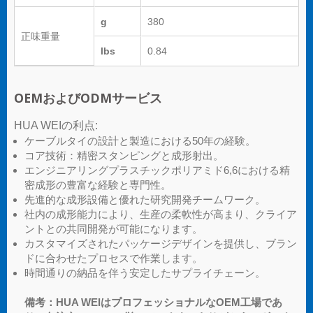
g
380
正味重量
lbs
0.84
OEMおよびODMサービス
HUA WEIの利点:
ケーブルタイの設計と製造における50年の経験。
コア技術：精密スタンピングと成形射出。
エンジニアリングプラスチックポリアミド6,6における精
密成形の豊富な経験と専門性。
先進的な成形設備と優れた研究開発チームワーク。
社内の成形能力により、生産の柔軟性が高まり、クライア
ントとの共同開発が可能になります。
カスタマイズされたパッケージデザインを提供し、ブラン
ドに合わせたプロセスで作業します。
時間通りの納品を伴う安定したサプライチェーン。
備考：HUA WEIはプロフェッショナルなOEM工場であ