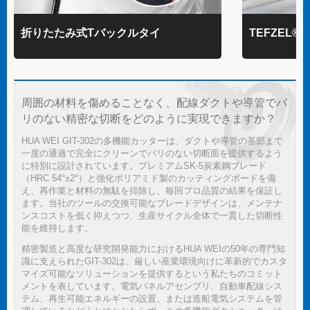
折りたたみ式Tバックルタイ
TEFZEL
周囲の材料を傷めることなく、配線ダクトや導管でバ
リのない精密な切断をどのように実現できますか？
HUA WEI GIT-302の多機能カッターは、ダクトや導管の基部まで
一度の通過で完全にクリーンでバリのない切断面を提供するよう
に特別に設計されています。プレミアムSK-5炭素鋼ブレード
（HRC 54°±2°）と強化ポリアミド製のカッティングボードを備
え、再作業と材料の無駄を排除し、毎回プロ品質の結果を保証し
ます。当社のツールの交換可能なブレードデザインは、メンテナ
ンスコストを低く抑えつつ、生産サイクル全体で一貫した切断性
能を維持します。
精密製造と高度な研究開発能力におけるHUA WEIの50年の専門知
識に支えられたGIT-302は、厳しい産業環境向けに革新的でカスタ
マイズ可能なソリューションを提供するという私たちのコミット
メントを表しています。電気パネルアセンブリ、自動車配線シス
テム、再生可能エネルギーの設置、または造船電気システムを管