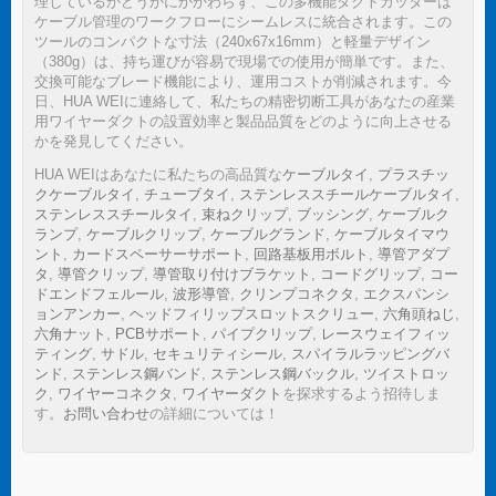
理しているかどうかにかかわらず、この多機能ダクトカッターは
ケーブル管理のワークフローにシームレスに統合されます。この
ツールのコンパクトな寸法（240x67x16mm）と軽量デザイン
（380g）は、持ち運びが容易で現場での使用が簡単です。また、
交換可能なブレード機能により、運用コストが削減されます。今
日、HUA WEIに連絡して、私たちの精密切断工具があなたの産業
用ワイヤーダクトの設置効率と製品品質をどのように向上させる
かを発見してください。
HUA WEIはあなたに私たちの高品質な
ケーブルタイ
,
プラスチッ
クケーブルタイ
,
チューブタイ
,
ステンレススチールケーブルタイ
,
ステンレススチールタイ
,
束ねクリップ
,
ブッシング
,
ケーブルク
ランプ
,
ケーブルクリップ
,
ケーブルグランド
,
ケーブルタイマウ
ント
,
カードスペーサーサポート
,
回路基板用ボルト
,
導管アダプ
タ
,
導管クリップ
,
導管取り付けブラケット
,
コードグリップ
,
コー
ドエンドフェルール
,
波形導管
,
クリンプコネクタ
,
エクスパンシ
ョンアンカー
,
ヘッドフィリップスロットスクリュー
,
六角頭ねじ
,
六角ナット
,
PCBサポート
,
パイプクリップ
,
レースウェイフィッ
ティング
,
サドル
,
セキュリティシール
,
スパイラルラッピングバ
ンド
,
ステンレス鋼バンド
,
ステンレス鋼バックル
,
ツイストロッ
ク
,
ワイヤーコネクタ
,
ワイヤーダクト
を探求するよう招待しま
す。
お問い合わせ
の詳細については！