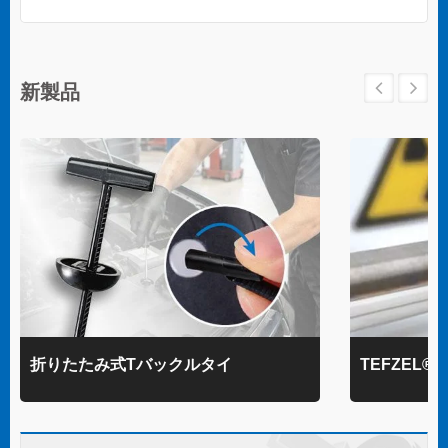
新製品
折りたたみ式Tバックルタイ
TEFZEL