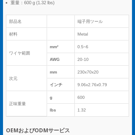
重量：600 g (1.32 lbs)
部品名
端子用ツール
材料
Metal
mm²
0.5~6
ワイヤ範囲
AWG
20-10
mm
230x70x20
次元
インチ
9.06x2.76x0.79
g
600
正味重量
lbs
1.32
OEMおよびODMサービス