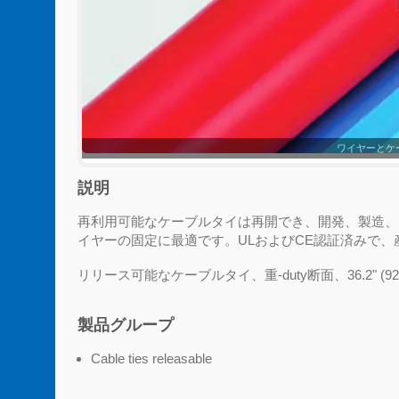
ワイヤーとケ
説明
再利用可能なケーブルタイは再開でき、開発、製造、
イヤーの固定に最適です。ULおよびCE認証済みで
リリース可能なケーブルタイ、重-duty断面、36.2" (92
製品グループ
Cable ties releasable