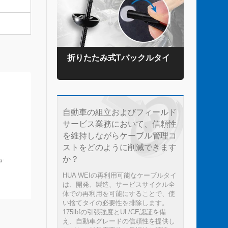
タイ
折りたたみ式Tバックルタイ
TE
自動車の組立およびフィールド
サービス業務において、信頼性
を維持しながらケーブル管理コ
ストをどのように削減できます
か？
HUA WEIの再利用可能なケーブルタイ
は、開発、製造、サービスサイクル全
体での再利用を可能にすることで、使
い捨てタイの必要性を排除します。
175lbfの引張強度とUL/CE認証を備
え、自動車グレードの信頼性を提供し