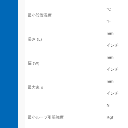
°C
最小設置温度
°F
mm
長さ (L)
インチ
mm
幅 (W)
インチ
mm
最大束 ø
インチ
N
最小ループ引張強度
Kgf