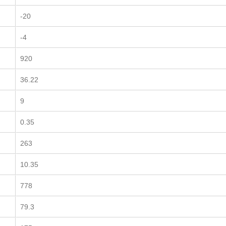
-20
-4
920
36.22
9
0.35
263
10.35
778
79.3