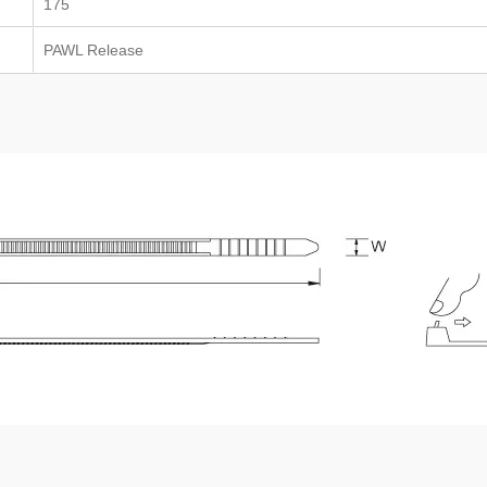
175
PAWL Release
TEFZEL®ケーブル