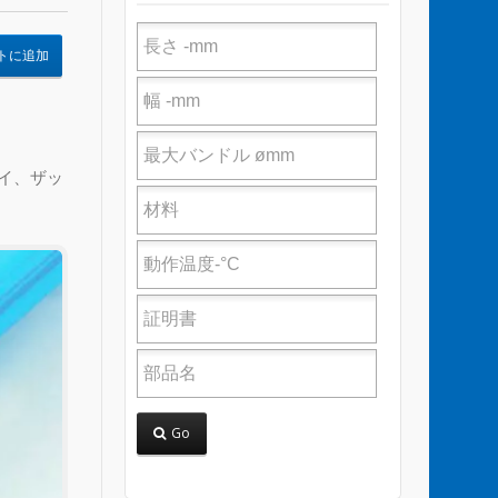
トに追加
タイ、ザッ
Go