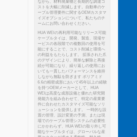
ながら、材料廃棄物と長期的な調達コ
ストを大幅に削減します。自動車のケ
ーブル管理要件に関するOEMカスタマ
イズオプションについて、私たちのチ
ームにお問い合わせください。
HUA WEIの再利用可能なリリース可能
ケーブルタイは、開発、製造、現場サ
ービスの各段階での複数回の使用を可
能にすることで、コスト削減と環境へ
の利益をもたらします。 拡張された爪
のデザインにより、簡単な解除と再接
続が可能になり、繰り返しの使用にお
いても一貫したパフォーマンスを維持
しながら無駄を防ぎます ポリアミド
6.6の精密成形において45年以上の経験
を持つOEMメーカーとして、HUA
WEIは高度な成形設備と優れた研究開
発能力を組み合わせて、特定の産業要
件に合わせたカスタマイズ可能なソリ
ューションを提供します。 一時的な設
置の管理、設計変更の予測、または現
場でのケーブル管理システムの必要性
にかかわらず、HUA WEIの取り外し可
能なケーブルタイは、グローバルな産