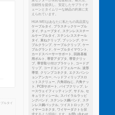
業セクターが求める柔軟性、耐久性、
信頼性を提供し、安定したサプライチ
ェーンとタイムリーな納品の約束に支
えられています。
HUA WEIはあなたに私たちの高品質な
ケーブルタイ
,
プラスチックケーブル
タイ
,
チューブタイ
,
ステンレススチー
ルケーブルタイ
,
ステンレススチール
タイ
,
束ねクリップ
,
ブッシング
,
ケー
ブルクランプ
,
ケーブルクリップ
,
ケー
ブルグランド
,
ケーブルタイマウント
,
カードスペーサーサポート
,
回路基板
用ボルト
,
導管アダプタ
,
導管クリッ
プ
,
導管取り付けブラケット
,
コードグ
リップ
,
コードエンドフェルール
,
波形
導管
,
クリンプコネクタ
,
エクスパンシ
ョンアンカー
,
ヘッドフィリップスロ
ットスクリュー
,
六角頭ねじ
,
六角ナッ
ト
,
PCBサポート
,
パイプクリップ
,
レ
ースウェイフィッティング
,
サドル
,
セ
キュリティシール
,
スパイラルラッピ
ングバンド
,
ステンレス鋼バンド
,
ステ
ケーブルタイ
ンレス鋼バックル
,
ツイストロック
,
ワ
イヤーコネクタ
,
ワイヤーダクト
を探
求するよう招待します。
お問い合わせ