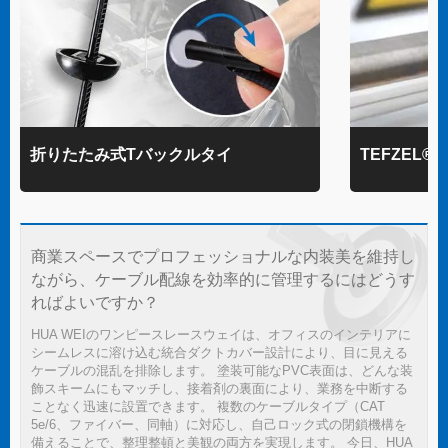
折りたたみ式Tバックルタイ
TEFZEL
商業スペースでプロフェッショナルな内装美を維持し
ながら、ケーブル配線を効率的に管理するにはどうす
ればよいですか？
HUA WEIのワンピースレースウェイは、オフィスのインテリアに
シームレスに溶け込む統合ダクトカバー設計により、目に見える
ケーブルの混乱を排除します。 塗装可能なPVC表面は、どんな装
飾スキームにもマッチし、接着剤の裏面により、業務を中断する
ことなく迅速に設置できます。 複数のケーブルタイプ（CAT
5e/6、ファイバー、同軸）に対応し、自己ロック式の閉鎖機構を
備えることで、整理整頓と美観の両方を実現します。 今日、HUA