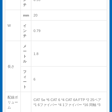
チ
mm
20
W
イ
ン
0.79
チ
メ
ー
1.8
ト
ル
長さ
フ
ィ
6
ー
ト
配線ボ
CAT 5e *6 CAT 6 *4 CAT 6A FTP *2 25ペア
リュー
*1 6ファイバー *4 1ファイバー *16 同軸 *3
ム