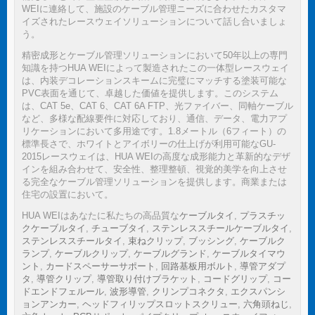
WEIに連絡して、施設のケーブル管理ニーズに合わせたカスタマ
イズされたレースウェイソリューションについて話し合いましょ
う。
精密成形とケーブル管理ソリューションにおいて50年以上の専門
知識を持つHUA WEIによって製造されたこの一体型レースウェイ
は、内装デコレーションスキームに完璧にマッチする塗装可能な
PVC表面を通じて、卓越した価値を提供します。このシステム
は、CAT 5e、CAT 6、CAT 6A FTP、光ファイバー、同軸ケーブル
など、多様な配線要件に対応しており、通信、データ、電力アプ
リケーションにおいて多用途です。1.8メートル（6フィート）の
標準長さで、ホワイトとアイボリーの仕上げが利用可能なGU-
2015レースウェイは、HUA WEIの高度な成形能力と革新的なデザ
インを組み合わせて、安全性、整理整頓、視覚的美学を向上させ
る完全なケーブル管理ソリューションを提供します。商業または
住宅の設置において。
HUA WEIはあなたに私たちの高品質な
ケーブルタイ
,
プラスチッ
クケーブルタイ
,
チューブタイ
,
ステンレススチールケーブルタイ
,
ステンレススチールタイ
,
束ねクリップ
,
ブッシング
,
ケーブルク
ランプ
,
ケーブルクリップ
,
ケーブルグランド
,
ケーブルタイマウ
ント
,
カードスペーサーサポート
,
回路基板用ボルト
,
導管アダプ
タ
,
導管クリップ
,
導管取り付けブラケット
,
コードグリップ
,
コー
ドエンドフェルール
,
波形導管
,
クリンプコネクタ
,
エクスパンシ
ョンアンカー
,
ヘッドフィリップスロットスクリュー
,
六角頭ねじ
,