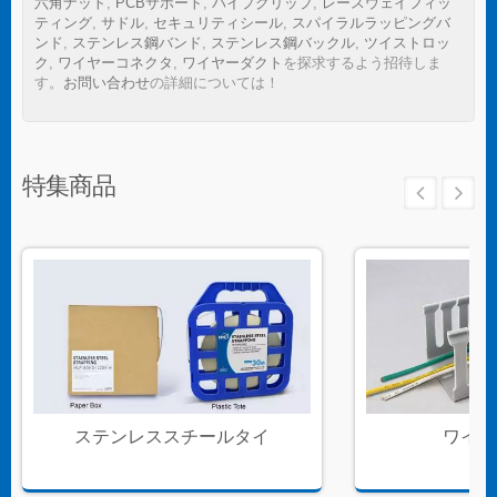
六角ナット
,
PCBサポート
,
パイプクリップ
,
レースウェイフィッ
ティング
,
サドル
,
セキュリティシール
,
スパイラルラッピングバ
ンド
,
ステンレス鋼バンド
,
ステンレス鋼バックル
,
ツイストロッ
ク
,
ワイヤーコネクタ
,
ワイヤーダクト
を探求するよう招待しま
す。
お問い合わせ
の詳細については！
特集商品
ステンレススチールタイ
ワイヤ