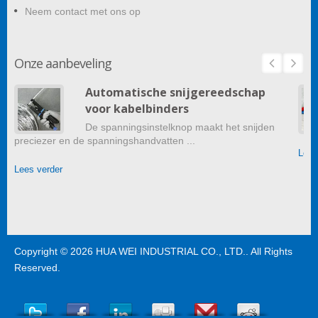
Neem contact met ons op
Onze aanbeveling
Automatische snijgereedschap
voor kabelbinders
De spanningsinstelknop maakt het snijden
preciezer en de spanningshandvatten ...
Lees
Lees verder
Copyright © 2026
HUA WEI INDUSTRIAL CO., LTD.
. All Rights
Reserved.