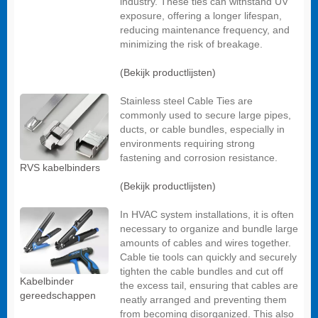
industry. These ties can withstand UV
exposure, offering a longer lifespan,
reducing maintenance frequency, and
minimizing the risk of breakage.
(Bekijk productlijsten)
Stainless steel Cable Ties are
commonly used to secure large pipes,
ducts, or cable bundles, especially in
environments requiring strong
fastening and corrosion resistance.
RVS kabelbinders
(Bekijk productlijsten)
In HVAC system installations, it is often
necessary to organize and bundle large
amounts of cables and wires together.
Cable tie tools can quickly and securely
tighten the cable bundles and cut off
Kabelbinder
the excess tail, ensuring that cables are
gereedschappen
neatly arranged and preventing them
from becoming disorganized. This also