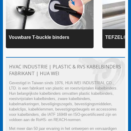
Vouwbare T-buckle binders
TEFZEL® k
HVAC INDUSTRIE | PLASTIC & RVS KABELBINDERS
FABRIKANT | HUA WEI
Gevestigd in Taiwan sinds 1976, HUA WEI INDUSTRIAL CO.,
LTD. is een fabrikant van plastic en roestvrijstalen kabelbinders.
Hun belangrijkste kabelbinders omvatten plastic kabelbinders,
roestvrijstalen kabelbinders, zware kabelbinders,
kabelmarkeringen, beveiligingszegels, bevestigingsmiddelen,
kabelclips, kabelklemmen, bevestigingsbeugels en accessoires
voor kabelbinders, die IATF 16949 en ISO-gecertificeerd zijn en
voldoen aan de RoHS- en REACH-normen.
Met meer dan 50 jaar ervaring in het ontwerpen en vervaardigen