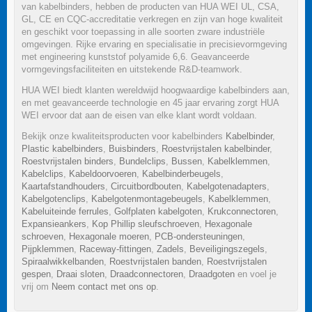
van kabelbinders, hebben de producten van HUA WEI UL, CSA,
GL, CE en CQC-accreditatie verkregen en zijn van hoge kwaliteit
en geschikt voor toepassing in alle soorten zware industriële
omgevingen. Rijke ervaring en specialisatie in precisievormgeving
met engineering kunststof polyamide 6,6. Geavanceerde
vormgevingsfaciliteiten en uitstekende R&D-teamwork.
HUA WEI biedt klanten wereldwijd hoogwaardige kabelbinders aan,
en met geavanceerde technologie en 45 jaar ervaring zorgt HUA
WEI ervoor dat aan de eisen van elke klant wordt voldaan.
Bekijk onze kwaliteitsproducten voor kabelbinders
Kabelbinder
,
Plastic kabelbinders
,
Buisbinders
,
Roestvrijstalen kabelbinder
,
Roestvrijstalen binders
,
Bundelclips
,
Bussen
,
Kabelklemmen
,
Kabelclips
,
Kabeldoorvoeren
,
Kabelbinderbeugels
,
Kaartafstandhouders
,
Circuitbordbouten
,
Kabelgotenadapters
,
Kabelgotenclips
,
Kabelgotenmontagebeugels
,
Kabelklemmen
,
Kabeluiteinde ferrules
,
Golfplaten kabelgoten
,
Krukconnectoren
,
Expansieankers
,
Kop Phillip sleufschroeven
,
Hexagonale
schroeven
,
Hexagonale moeren
,
PCB-ondersteuningen
,
Pijpklemmen
,
Raceway-fittingen
,
Zadels
,
Beveiligingszegels
,
Spiraalwikkelbanden
,
Roestvrijstalen banden
,
Roestvrijstalen
gespen
,
Draai sloten
,
Draadconnectoren
,
Draadgoten
en voel je
vrij om
Neem contact met ons op
.