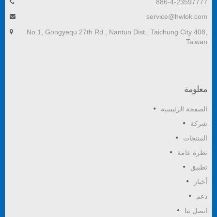
886-4-23597777
service@hwlok.com
No.1, Gongyequ 27th Rd., Nantun Dist., Taichung City 408,
Taiwan
معلومة
الصفحة الرئيسية
شركة
المنتجات
نظرة عامة
تطبيق
أخبار
دعم
اتصل بنا