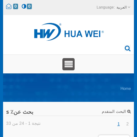
0
0
العربية
Home
بحث عن٪ s
البحث المتقدم
نتيجة 1 - 24 من 33
1
2