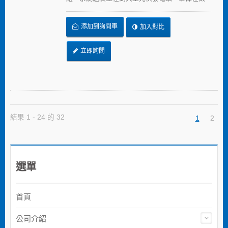
陽能產業提供的全方位解決方案，從束帶、固定
座、浪管到邊緣夾，提供兼顧品質與價格的解決
添加到詢問車
加入對比
方案，加速節省安裝時間、採用更可靠的PA12原
料，在惡劣的環境下表現出色，延長產品使用壽
命。
立即詢問
結果 1 - 24 的 32
1
2
選單
首頁
公司介紹