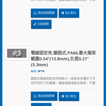
以螺絲固定鎖住。
添加到詢問車
加入對比
立即詢問
電線固定夾,鎖固式,PA66,最大捆束
範圍0.54"(13.8mm),孔徑0.21"
(5.3mm)
GCL-9/16
鎖固式電線固定夾的特點之一是具有多種尺寸可
供不同尺寸的電纜、電線或線束組合使用，只需
以螺絲固定鎖住。
添加到詢問車
加入對比