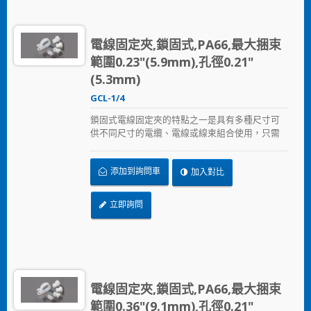
電線固定夾,鎖固式,PA66,最大捆束
範圍0.23"(5.9mm),孔徑0.21"
(5.3mm)
GCL-1/4
鎖固式電線固定夾的特點之一是具有多種尺寸可
供不同尺寸的電纜、電線或線束組合使用，只需
以螺絲固定鎖住。
添加到詢問車
加入對比
立即詢問
電線固定夾,鎖固式,PA66,最大捆束
範圍0.36"(9.1mm),孔徑0.21"