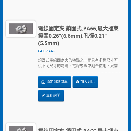
電線固定夾,鎖固式,PA66,最大捆束
範圍0.26"(6.6mm),孔徑0.21"
(5.5mm)
GCL-1/4S
鎖固式電線固定夾的特點之一是具有多種尺寸可
供不同尺寸的電纜、電線或線束組合使用，只需
以螺絲固定鎖住。
添加到詢問車
加入對比
立即詢問