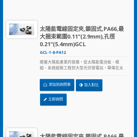
太陽能電線固定夾,鎖固式,PA66,最
大捆束範圍0.11"(2.9mm),孔徑
0.21"(5.4mm)GCL
GCL-1-8-PA12
隨著大陽能產業的發展，從太陽能電池板、模
組、系統組裝工程到大型光伏發電站，華偉在太
陽能產業提供的全方位解決方案，從束帶、固定
座、浪管到邊緣夾，提供兼顧品質與價格的解決
添加到詢問車
加入對比
方案，加速節省安裝時間、採用更可靠的PA12原
料，在惡劣的環境下表現出色，延長產品使用壽
命。
立即詢問
太陽能電線固定夾,鎖固式,PA66,最