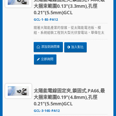
大捆束範圍0.13"(3.3mm),孔徑
0.21"(5.5mm)GCL
GCL-1-8S-PA12
隨著大陽能產業的發展，從太陽能電池板、模
組、系統組裝工程到大型光伏發電站，華偉在太
陽能產業提供的全方位解決方案，從束帶、固定
座、浪管到邊緣夾，提供兼顧品質與價格的解決
添加到詢問車
加入對比
方案，加速節省安裝時間、採用更可靠的PA12原
料，在惡劣的環境下表現出色，延長產品使用壽
命。
立即詢問
太陽能電線固定夾,鎖固式,PA66,最
大捆束範圍0.19"(4.8mm),孔徑
0.21"(5.5mm)GCL
GCL-3-16S-PA12