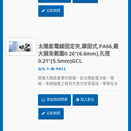
料，在惡劣的環境下表現出色，延長產品使用壽
命。
立即詢問
太陽能電線固定夾,鎖固式,PA66,最
大捆束範圍0.26"(6.6mm),孔徑
0.21"(5.5mm)GCL
GCL-1-4S-PA12
隨著大陽能產業的發展，從太陽能電池板、模
組、系統組裝工程到大型光伏發電站，華偉在太
陽能產業提供的全方位解決方案，從束帶、固定
座、浪管到邊緣夾，提供兼顧品質與價格的解決
添加到詢問車
加入對比
方案，加速節省安裝時間、採用更可靠的PA12原
料，在惡劣的環境下表現出色，延長產品使用壽
命。
立即詢問