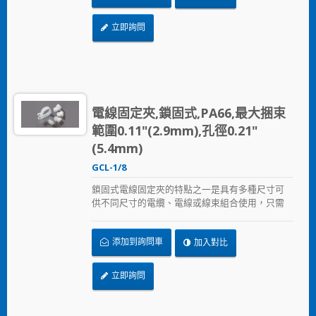
立即詢問
電線固定夾,鎖固式,PA66,最大捆束
範圍0.11"(2.9mm),孔徑0.21"
(5.4mm)
GCL-1/8
鎖固式電線固定夾的特點之一是具有多種尺寸可
供不同尺寸的電纜、電線或線束組合使用，只需
以螺絲固定鎖住。
添加到詢問車
加入對比
立即詢問