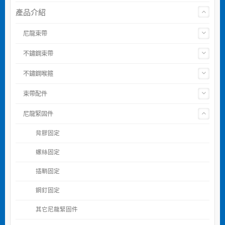
產品介紹
尼龍束帶
不鏽鋼束帶
不鏽鋼喉箍
束帶配件
尼龍緊固件
背膠固定
螺絲固定
插鞘固定
鋼釘固定
其它尼龍緊固件