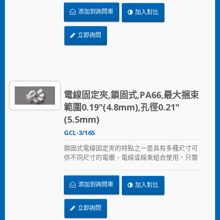
添加到詢問車
加入對比
立即詢問
電線固定夾,鎖固式,PA66,最大捆束
範圍0.19"(4.8mm),孔徑0.21"
(5.5mm)
GCL-3/16S
鎖固式電線固定夾的特點之一是具有多種尺寸可
供不同尺寸的電纜、電線或線束組合使用，只需
以螺絲固定鎖住。
添加到詢問車
加入對比
立即詢問