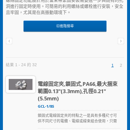
螺絲固定功能設計用於當束帶緊固安裝需要進一步與既有的孔
洞進行固定時使用。可簡易的利用螺絲或螺栓進行安裝，安全
且牢固，尤其是在高振動環境下。
進階搜尋
結果 1 - 24 的 32
1
2
電線固定夾,鎖固式,PA66,最大捆束
範圍0.13"(3.3mm),孔徑0.21"
(5.5mm)
GCL-1/8S
鎖固式電線固定夾的特點之一是具有多種尺寸可
供不同尺寸的電纜、電線或線束組合使用，只需
以螺絲固定鎖住。