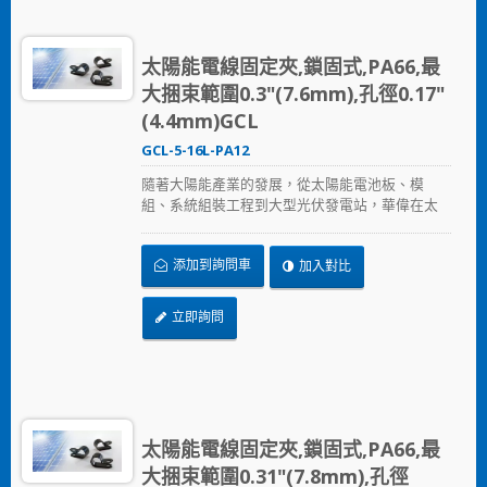
太陽能電線固定夾,鎖固式,PA66,最
大捆束範圍0.3"(7.6mm),孔徑0.17"
(4.4mm)GCL
GCL-5-16L-PA12
隨著大陽能產業的發展，從太陽能電池板、模
組、系統組裝工程到大型光伏發電站，華偉在太
陽能產業提供的全方位解決方案，從束帶、固定
座、浪管到邊緣夾，提供兼顧品質與價格的解決
添加到詢問車
加入對比
方案，加速節省安裝時間、採用更可靠的PA12原
料，在惡劣的環境下表現出色，延長產品使用壽
命。
立即詢問
太陽能電線固定夾,鎖固式,PA66,最
大捆束範圍0.31"(7.8mm),孔徑