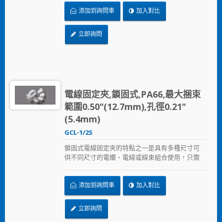
添加到詢問車
加入對比
立即詢問
電線固定夾,鎖固式,PA66,最大捆束
範圍0.50"(12.7mm),孔徑0.21"
(5.4mm)
GCL-1/2S
鎖固式電線固定夾的特點之一是具有多種尺寸可
供不同尺寸的電纜、電線或線束組合使用，只需
以螺絲固定鎖住。
添加到詢問車
加入對比
立即詢問