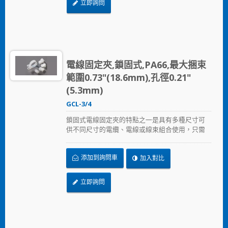
立即詢問
電線固定夾,鎖固式,PA66,最大捆束
範圍0.73"(18.6mm),孔徑0.21"
(5.3mm)
GCL-3/4
鎖固式電線固定夾的特點之一是具有多種尺寸可
供不同尺寸的電纜、電線或線束組合使用，只需
以螺絲固定鎖住。
添加到詢問車
加入對比
立即詢問