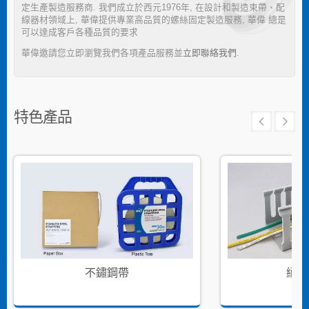
定生產製造服務商. 我們成立於西元1976年, 在設計和製造束帶、配
線器材領域上, 華偉提供專業高品質的螺絲固定製造服務, 華偉 總是
可以達成客戶各種品質的要求
華偉邀請您立即瀏覽我們各項產品服務並
立即聯絡我們
.
特色產品
不鏽鋼帶
絕緣