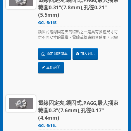
電線固定夾,鎖固式,PA66,最大捆束
範圍0.31"(7.8mm),孔徑0.21"
(5.5mm)
GCL-5/16S
鎖固式電線固定夾的特點之一是具有多種尺寸可
供不同尺寸的電纜、電線或線束組合使用，只需
以螺絲固定鎖住。
添加到詢問車
加入對比
立即詢問
電線固定夾,鎖固式,PA66,最大捆束
範圍0.3"(7.6mm),孔徑0.17"
(4.4mm)
GCL-5/16L