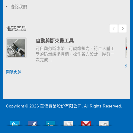
聯絡我們
推薦產品
自動剪斷束帶工具
可自動剪斷束帶，可調節扭力。符合人體工
學的防滑緩衝握柄，操作省力設計，壓剪一
次完成…
閱讀
閱讀更多
Copyright © 2026
華偉實業股份有限公司
. All Rights Reserved.