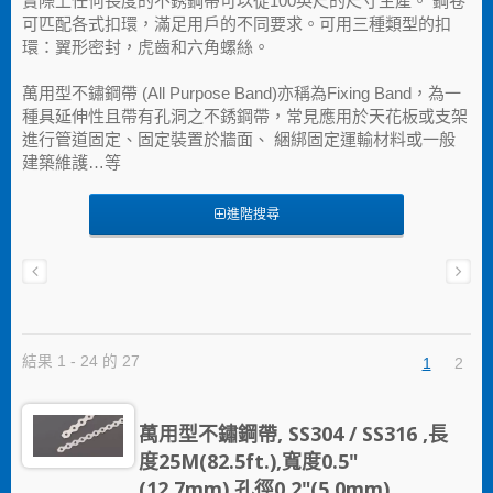
實際上任何長度的不銹鋼帶可以從100英尺的尺寸生產。 鋼卷
可匹配各式扣環，滿足用戶的不同要求。可用三種類型的扣
環：翼形密封，虎齒和六角螺絲。
萬用型不鏽鋼帶 (All Purpose Band)亦稱為Fixing Band，為一
種具延伸性且帶有孔洞之不銹鋼帶，常見應用於天花板或支架
進行管道固定、固定裝置於牆面、 綑綁固定運輸材料或一般
建築維護…等
進階搜尋
結果 1 - 24 的 27
1
2
萬用型不鏽鋼帶, SS304 / SS316 ,長
度25M(82.5ft.),寬度0.5"
(12.7mm),孔徑0.2"(5.0mm)