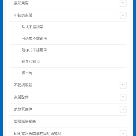
尼龍束帶
不鏽鋼束帶
珠式不鏽鋼帶
可退式不鏽鋼帶
階梯式不鏽鋼帶
鋼卷和鋼扣
標示牌
不鏽鋼喉箍
束帶配件
尼龍緊固件
塑膠膨脹螺絲
印刷電路板間隔柱與尼龍螺絲