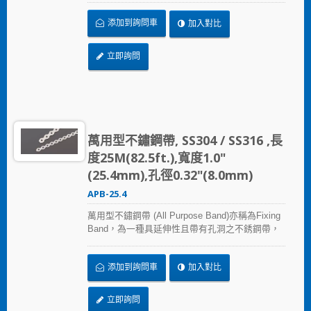
置於牆面、 綑綁固定運輸材料或一般建築維護…
添加到詢問車
加入對比
等
立即詢問
萬用型不鏽鋼帶, SS304 / SS316 ,長
度25M(82.5ft.),寬度1.0"
(25.4mm),孔徑0.32"(8.0mm)
APB-25.4
萬用型不鏽鋼帶 (All Purpose Band)亦稱為Fixing
Band，為一種具延伸性且帶有孔洞之不銹鋼帶，
常見應用於天花板或支架進行管道固定、固定裝
置於牆面、 綑綁固定運輸材料或一般建築維護…
添加到詢問車
加入對比
等
立即詢問