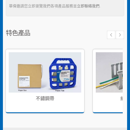
華偉邀請您立即瀏覽我們各項產品服務並
立即聯絡我們
.
特色產品
不鏽鋼帶
絕緣