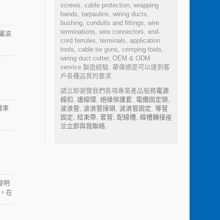
screws, cable protection, wrapping
bands, tarpaulins, wiring ducts,
bushing, conduits and fittings, wire
terminations, wire connectors, end-
屬滾
cord ferrules, terminals, application
tools, cable tie guns, crimping tools,
wiring duct cutter, OEM & ODM
service.製造經驗, 華偉總是可以達到客
戶各種品質的要求.
請立即瀏覽我們各項專業產品服務
電源
線扣
,
護線環
,
絕緣保護套
,
電纜固定頭
,
標準
波浪管
,
波浪管接頭
,
波浪管固定
,
導管
固定
,
結束帶
,
套管
,
配線槽
,
線槽轉接座
並
立即與我聯絡
.
發明
性。在
增長，
是在