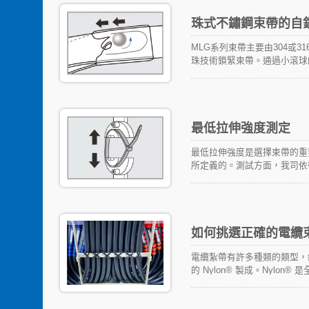
珠式不鏽鋼束帶的自
MLG系列束帶主要由304或
珠技術鎖緊束帶。通過小滾球的
最低拉伸強度測定
最低拉伸強度是選擇束帶的重
所定義的。測試方面，我司依循U
如何挑選正確的電纜束
電纜紮帶有許多種類的類型，絕
的 Nylon® 製成。Nyl
第二次世界大戰1939-19
由於噴機式飛機有不同的接線