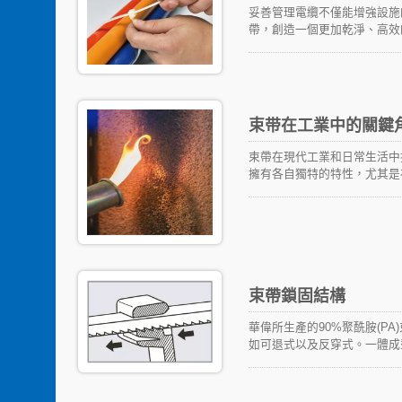
妥善管理電纜不僅能增強設施
帶，創造一個更加乾淨、高效
繞在一起，並能使束帶能夠有
束带在工業中的關鍵
束帶在現代工業和日常生活中
擁有各自獨特的特性，尤其是
就阻燃性而言，束帶的阻燃特
安全保護的場合，阻燃束帶能有
2標準，這表明它們在火焰試
束帶鎖固結構
華偉所生產的90%聚酰胺(P
如可退式以及反穿式。一體成