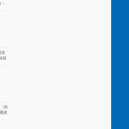
品，
國家
接線
壓（與
這種廣