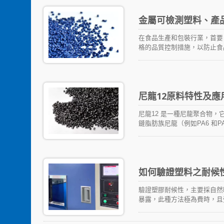
金屬可檢測塑料、產
在食品生產和包裝行業，首要
格的品質控制措施，以防止食
尼龍12原料特性及應
尼龍12 是一種尼龍聚合物，
鏈脂肪族尼龍（例如PA6 和
g/mL），並有相對較長的烴
持穩定。
如何驗證塑料之耐候
驗證塑膠耐候性，主要採自然
暴露，此種方法極為費時，且
常見的方法是光老化試驗。