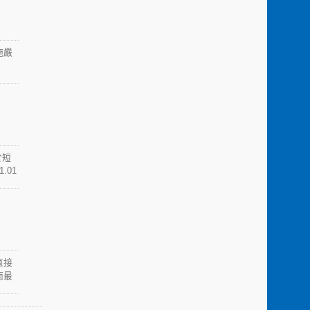
施嚴
於短
.01
，保
直接
而最