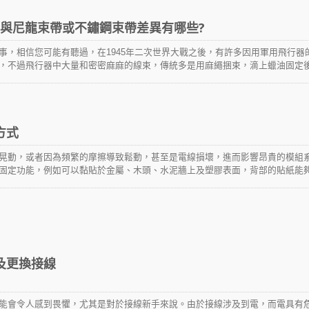
時間內修復這些飛機，和綑綁飛機的大量且冗長的電線，類似捲髮器概念的自
線，並縮短了整理線纜的時間，和防止工人裝配線路時因大量的綑綁導致的手
?與尼龍束帶或不鏽鋼束帶差異有哪些?
bel在法國提交了尼龍紮帶的專利文件(FR1126581A)，1958年Maurus C Logan
3022557A)。1955年越南戰爭開始，除了軍用飛機，愈來愈多的民用客機的
事，相信您可能有聽過，在1945年二次世界大戰之後，有許多因用軍用飛行器
 instant airbases)，飛機的預先接線因應現場快速的即時組裝需求。冷戰期間除
，不過飛行器中大量和密密麻麻的線束，傳統多是用麻繩捆束，滴上蠟油固定
航天器的製造，甚至是電腦，使用了更加複雜且廣泛的佈線，電纜的安裝和管
這樣的方式並不是很科學，除了使用打蠟鎖定的方式可能會引起嚴重的火災之
的莫過於尼龍6,6材質的束帶，它們就像是一種全能型的產品，它們有不同的長
因為接觸航空與地面大氣及冷凝現象的濕氣而發霉，再來是層層的鎖定方式不
顏色等。在生活中透過紮帶將電線和電纜綑綁在一起，能保持它們的有序性，
日日以繼夜的綑綁工作中，手部不斷的摩擦、流血而長滿厚實的繭。
走火的風險。而不同材質的束帶，有不同的特性，在不同的產業中發揮不同的
端嚴峻氣候、極端化學物質環境、沙漠和特殊的產業，一般的尼龍6,6在這些特
方式
變化、化學的特性等，而發生斷裂或疲乏。舉例來說，如果需要抗紫外線的束
6耐候型材質的束帶，或者選擇尼龍12材質的束帶，這將可以更好的在戶外環境使
晃動，或者因為頻繁的摩擦導致鬆動，甚至是電線損壞，進而影響昂貴的模組
的應用。另外，帶有金屬成分的紮帶專為食品和製藥行業設計，以支持質量保
固定功能，例如可以黏貼於金屬、木頭、水泥牆上及塑膠表面，背部的貼紙能
可通過標准設備檢測，有助於降低污染風險。為了便於目視檢測，這些電纜紮帶通
可以選擇以螺絲栓鎖，以強化固定座的穩固性。華偉已開發出數種固定座的材
案適合你的產業，從最常見的尼龍，添加材料為耐熱型、耐UV型、耐寒型、金
一般常見的尼龍66材質，也有專門設計應用於食品產業的金屬可探測塑料，以
，或是Polypropylene(PP)、Polyethylene(PE)、Ethylene
ne(ETFE)、不鏽鋼304、不鏽鋼316等，下方的表你可以依據你所在的產業或用途，發掘出
合適的材質，也可以對應到華偉推出的專業和高品質的產品。
及更換接線
能會令人感到畏懼，尤其是對於接線新手來說。由於接線涉及到電，而電具有