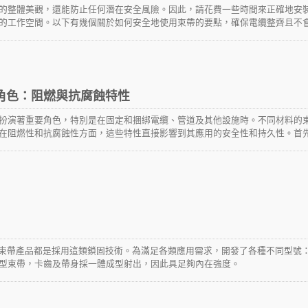
的整體美觀，還能防止任何潛在安全風險。因此，請花費一些時間來正確地安
的工作空間。以下有幾個關於如何安全地使用束帶的要點，確保電纜整齊且不
效地發揮其功能。
角色：阻燃與抗腐蝕特性
TEFZEL®束帶
扮演著重要角色，特別是在固定和捆綁電纜、管道及其他設施時。不同材料的
在阻燃性和抗腐蝕性方面，這些特性直接影響到其應用的安全性和持久性。首
性對於許多應用至關重要。尤其是在電氣設備、電纜束線的固定以及其他需要
效地阻止火焰的擴散，降低火災發生的風險。我們使用的PA66束帶，符合UL9
驗中的表現良好，不會助長火勢，從而保護周圍環境和設備。
A)束帶產品都是採用這類鎖固技術。為滿足各類應用需求，開發了各種不同型號
型束帶，卡齒及帶身採一體成型射出，因此具足夠內在強度。