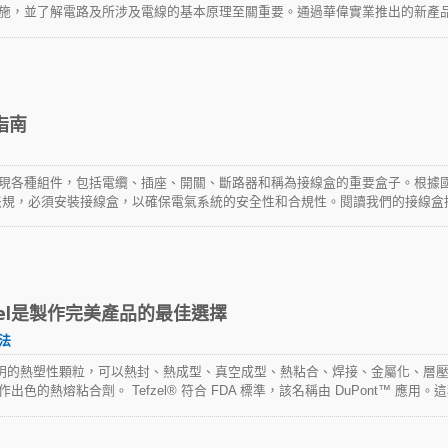
施，並了解電路及所涉及電線的基本原理至關重要。通過華偉實業推出的新產
加簡單、安全，並能幫助您自信地完成安裝作業。
指南
現各種組件，包括電纜、插座、開關、斷路器和稱為接線盒的重要盒子。根據
建築法規，必須安裝接線盒，以確保電氣系統的安全性和合規性。閱讀我們的接線盒
建議。
zel是製作完美產品的最佳選擇
法
粒是一種透明的熱塑性顆粒，可以熱封、熱成型、真空成型、熱粘合、焊接、金屬化、層
的熱熔粘合劑。 Tefzel® 符合 FDA 標準，該名稱由 DuPont™ 應用。
性相結合，以提供獨特的能力平衡。