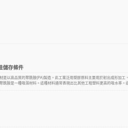
最佳儲存條件
材是以高品質的聚酰胺(PA)製造。此工業泛用塑膠原料主要用於射出成形加工
聚酰胺是一種吸濕材料。這種材料通常表現出比其他工程塑料更高的吸水率。
度降低以及電絕緣特性的變化。吸濕程度取決於塑料的類型和環境條件，如溫
的寬度和厚度的不同，其含水量也會有所不同。在我們的產品線中，我們建議
左右。華偉使用的包裝袋能確保束帶保持平衡的含水量。所以將束線帶保存在原始