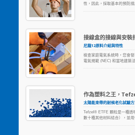
性，因此，採取基本的預防措
接線和安裝新的燈具將變得更
接線盒的接線與安裝
尼龍12原料介紹與特性
檢查家庭電氣系統時，您會發
電氣規範 (NEC) 和當地
和安裝指南，以獲得更多專家
作為塑料之王，Tef
太陽能束帶的耐候老化試驗方
Tefzel® ETFE 顆
數十種其他材料結合），並用作出色
泛的製造可能性與以下重要特