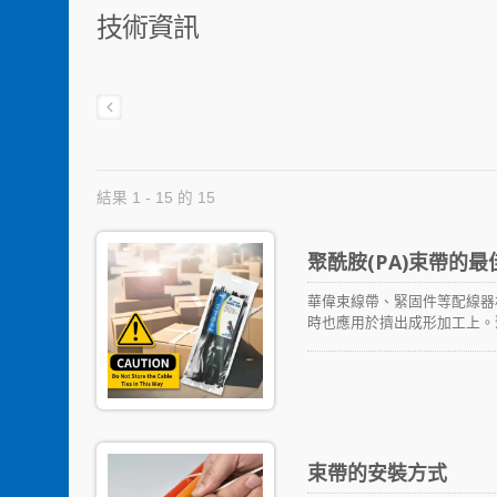
技術資訊
結果 1 - 15 的 15
聚酰胺(PA)束帶的
華偉束線帶、緊固件等配線器
時也應用於擠出成形加工上。
導致成品零件的尺寸變化、強
濕度和接觸時間。此外，紮帶
帶水分含量大約在 2.5%
保持產品品質是很重要的。
束帶的安裝方式