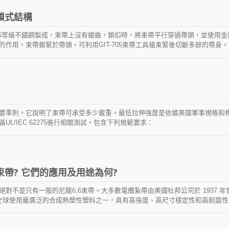
鎖式結構
316等級不鏽鋼製成，束帶上沒有鋸齒，鎖扣時，將束帶平行穿過帶頭，並使用金
作用，束帶鎖緊於帶頭。可利用GIT-705束帶工具槍束緊後切斷多餘的帶身。
要準則。它說明了束帶可承受多少載重。最低拉伸強度是依據美國軍事規格和
L/IEC 62275進行相關測試，包含下列規範要求：
帶? 它們的應用及用途為何?
對不是只有一般的尼龍6,6束帶。大多數電纜紮帶由美國杜邦公司於 1937 年
on® 是全球使用最廣泛的合成熱塑性塑料之一，具有高強度、高尺寸穩定性和高耐磨
45年間，因為航空燃氣渦輪發動機的發明，加速了噴氣式飛機的應用及產量呈指數
要求，以及在戰爭期間對於飛機需要快速且大量的維修，電纜紮帶的設計應該