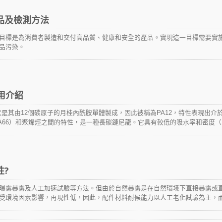
品及檢測方法
目標是為消費者製造和交付高品質、健康和安全的產品。實現這一目標需要實
品污染。
用介紹
它是其由12個碳原子的月桂內酰胺單體製成，因此被稱為PA12，特性表現出介
PA66）和聚烯烴之間的特性，是一種長碳鏈尼龍。它具有較低的吸水率和密度（1
鍊長度，這也賦予其穩定性，意即由 PA12原料製成的任何產品能在潮濕環境中
性?
曝露暴露及人工加速試驗等方法。但由於自然暴露是在自然環境下直接暴露或
受環境因素影響，再現性低，因此，配件材料耐候能力以人工老化試驗為主，