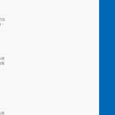
鎖式
部長
發表的
加入，
的出
了飛
後，
理也
外，
度、
僅讓
並防
用
殊環
帶解
用，
系統
證，
夠幫
常為
質，
屬可
及太
不同材
危險