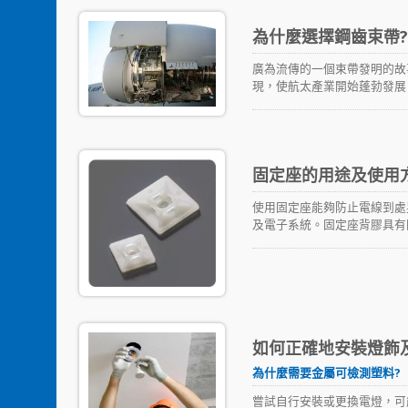
這段時間被發明的。為了在短
束帶被用在緊固和綑綁電纜電
為什麼選擇鋼齒束帶
繭或受傷。在1955年Kurt Ro
專利文件也描述了這個概念(US
廣為流傳的一個束帶發明的故
以及即時空軍基地(portable
現，使航太產業開始蓬勃發展
機，太空競賽，導彈、衛星和
在套上金屬環綑綁整理，但是
變得更加重要且普遍。最普遍
傳統麻繩也很容易因為飛行器
寬度、拉力、機械結構設計及
線束變得又厚又重，工人在每
止電線或管路損壞，導致電線
途。像是在極端寒冷氣候、極
固定座的用途及使用
境可能會因為無法適應溫度的
決方案，你可以選擇尼龍6,
使用固定座能夠防止電線到處
甚至是用於沙漠及太陽能案場
及電子系統。固定座背膠具有
例如 HACCP。金屬顏料
助固定座定位。除此之外，也
藍色。材料決定了哪種解決方
並在不同的產業中應用，包含
檢測型，以及Nylon 6、Nylon 12
陽能產業應用的尼龍12等。
tetrafluoroethyle
質的特性，並可以幫助你挑選
如何正確地安裝燈飾
為什麼需要金屬可檢測塑料?
嘗試自行安裝或更換電燈，可