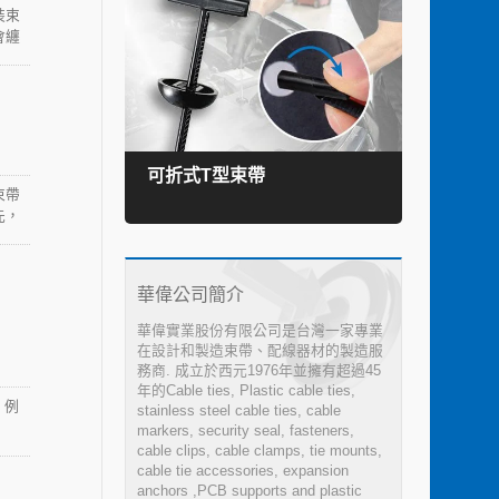
裝束
會纏
可折式T型束帶
TEF
束帶
先，
防火
4V-
華偉公司簡介
華偉實業股份有限公司是台灣一家專業
在設計和製造束帶、配線器材的製造服
務商. 成立於西元1976年並擁有超過45
年的Cable ties, Plastic cable ties,
：例
stainless steel cable ties, cable
markers, security seal, fasteners,
cable clips, cable clamps, tie mounts,
cable tie accessories, expansion
anchors ,PCB supports and plastic