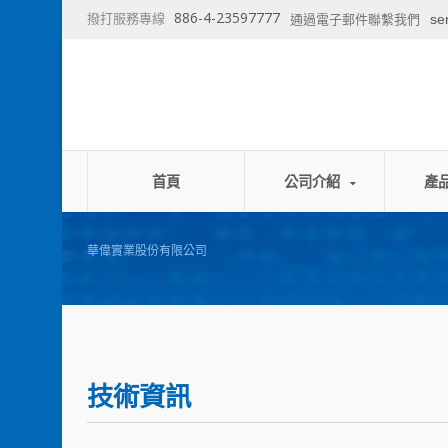
886-4-23597777
撥打服務專線
se
通過電子郵件聯繫我們
首頁
公司介紹
產
華偉實業股份有限公司
技術資訊