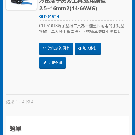
冷壓端子夾緊工具,適用線徑
2.5~16mm2(14-6AWG)
GIT-516T4
GIT-516T3端子壓接工具為一種堅固耐用的手動壓
接鉗，具人體工程學設計，透過其便捷的壓接功
能可快速完成大量壓接端子需求。GIT-516T3冷壓
端子壓接工具可壓接各種尺寸的絕緣或非絕緣的
添加到詢問車
加入對比
端子。可適用端子線徑2.5~16mm2(14-6AWG)
立即詢問
結果 1 - 4 的 4
選單