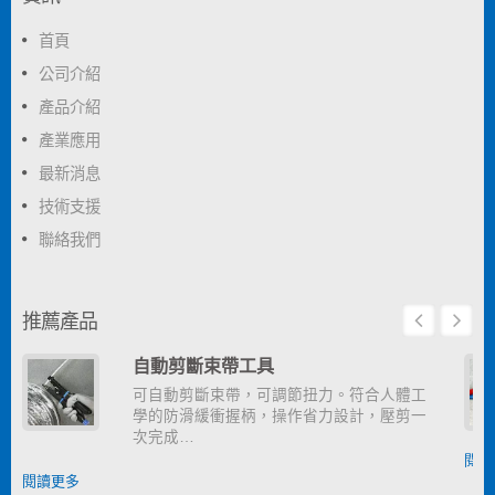
首頁
公司介紹
產品介紹
產業應用
最新消息
技術支援
聯絡我們
推薦產品
自動剪斷束帶工具
可自動剪斷束帶，可調節扭力。符合人體工
學的防滑緩衝握柄，操作省力設計，壓剪一
次完成…
閱讀
閱讀更多