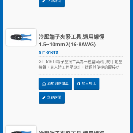
立即詢問
冷壓端子夾緊工具,適用線徑
1.5~10mm2(16-8AWG)
GIT-516T3
GIT-516T3端子壓接工具為一種堅固耐用的手動壓
接鉗，具人體工程學設計，透過其便捷的壓接功
能可快速完成大量壓接端子需求。GIT-516T3冷壓
端子壓接工具可壓接各種尺寸的絕緣或非絕緣的
添加到詢問車
加入對比
端子。可適用端子線徑1.5~10mm2(16-8AWG)
立即詢問