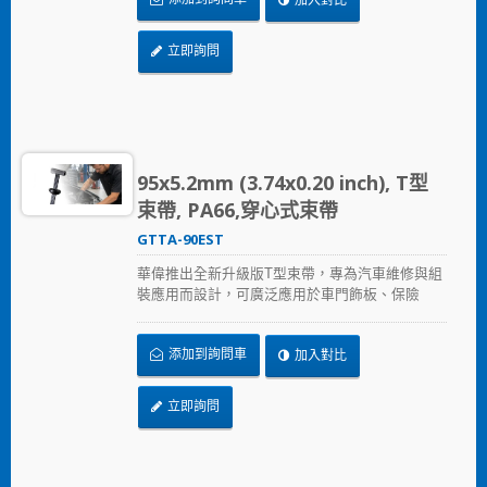
幅降低庫存負擔與採購成本。其創新的可彎折頭
部設計，即使面對狹小孔位或受限空間，也能輕
鬆穿入施工；升級雙面齒結構可實現一次到位的
立即詢問
快速鎖固，減少反覆調整時間；即使在視線受阻
的盲區位置，也能快速完成安裝，有效提升施工
效率並降低人員疲勞。升級版可折式T型束帶生產
於IATF 16949認證工廠，兼具快速安裝、靈活替
代、穩固固定與品質可靠等優勢，成為汽車售後
維修市場中兼顧效率與經濟效益的理想解決方
95x5.2mm (3.74x0.20 inch), T型
案，協助修配廠與技術人員事半功倍地完成每一
束帶, PA66,穿心式束帶
次維修作業。一個扣件，滿足多種維修需求。
GTTA-90EST
華偉推出全新升級版T型束帶，專為汽車維修與組
裝應用而設計，可廣泛應用於車門飾板、保險
桿、引擎室內裝件及各類固定需求，協助修配廠
以更少的零件種類應對更多的維修情境，大幅降
添加到詢問車
加入對比
低庫存負擔與採購成本。升級雙面齒結構可實現
一次到位的快速鎖固，減少反覆調整時間；即使
在視線受阻的盲區位置，也能快速完成安裝，有
立即詢問
效提升施工效率並降低人員疲勞。升級版T型束帶
生產於IATF 16949認證工廠，兼具快速安裝、靈
活替代、穩固固定與品質可靠等優勢，成為汽車
售後維修市場中兼顧效率與經濟效益的理想解決