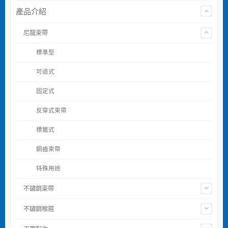
產品介紹
尼龍束帶
標準型
可退式
固定式
反穿式束帶
標籤式
鋼齒束帶
特殊用途
不鏽鋼束帶
不鏽鋼喉箍