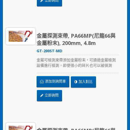
立即詢問
金屬探測束帶, PA66MP(尼龍66與
金屬粉末), 200mm, 4.8m
GT-200ST-MD
金屬可檢測束帶添加金屬粉末，可通過金屬檢測
設備進行檢測，即使很小的碎片也可以被偵測
到。這主要可以解決食品業、飲料業、製藥和醫
療生技業，可能因束帶鬆脫進入食品及飲料生產
添加到詢問車
加入對比
過程的污染問題。 金屬可檢測束帶符合國家食品
藥品監督管理局（FDA）的規範。
立即詢問