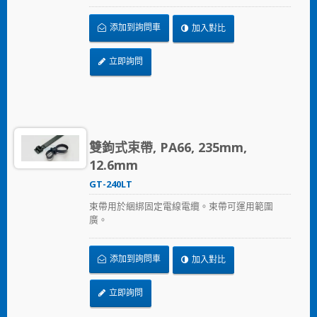
到。這主要可以解決食品業、飲料業、製藥和醫
療生技業，可能因束帶鬆脫進入食品及飲料生產
添加到詢問車
加入對比
過程的污染問題。 金屬可檢測束帶符合國家食品
藥品監督管理局（FDA）的規範。
立即詢問
雙鉤式束帶, PA66, 235mm,
12.6mm
GT-240LT
束帶用於綑綁固定電線電纜。束帶可運用範圍
廣。
添加到詢問車
加入對比
立即詢問