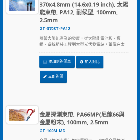
370x4.8mm (14.6x0.19 inch), 太陽
能束帶, PA12, 耐候型, 100mm,
2.5mm
GT-370ST-PA12
隨著大陽能產業的發展，從太陽能電池板、模
組、系統組裝工程到大型光伏發電站，華偉在太
陽能產業提供的全方位解決方案，從束帶、固定
座、浪管到邊緣夾，提供兼顧品質與價格的解決
添加到詢問車
加入對比
方案，加速節省安裝時間、採用更可靠的PA12原
料，在惡劣的環境下表現出色，延長產品使用壽
命。
立即詢問
金屬探測束帶, PA66MP(尼龍66與
金屬粉末), 100mm, 2.5mm
GT-100M-MD