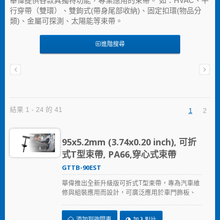
華偉提供各款具獨特功能，專業應用的束帶。 如：HVAC、平
行穿帶（雙環）、雙鉤式(帶身尾部收納)、固定扣環(物品分
類)、金屬可探測、太陽能等束帶。
進階搜尋
結果 1 - 24 的 41
1
2
95x5.2mm (3.74x0.20 inch), 可折
式T型束帶, PA66,穿心式束帶
GTTB-90EST
華偉推出全新升級版可折式T型束帶，專為汽車維
修與組裝應用而設計，可廣泛應用於車門飾板、
保險桿、引擎室內裝件及各類固定需求，協助修
配廠以更少的零件種類應對更多的維修情境，大
添加到詢問車
加入對比