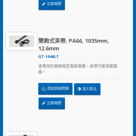
立即詢問
雙鉤式束帶, PA66, 1035mm,
12.6mm
GT-1040LT
束帶用於綑綁固定電線電纜。束帶可運用範圍
廣。
添加到詢問車
加入對比
立即詢問