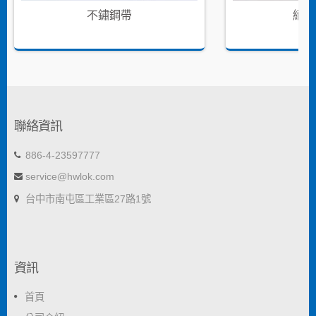
不鏽鋼帶
絕緣
聯絡資訊
886-4-23597777
service@hwlok.com
台中市南屯區工業區27路1號
資訊
首頁