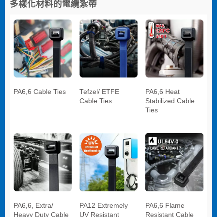
多樣化材料的電纜紮帶
PA6,6 Cable Ties
Tefzel/ ETFE
PA6,6 Heat
Cable Ties
Stabilized Cable
Ties
PA6,6, Extra/
PA12 Extremely
PA6,6 Flame
Heavy Duty Cable
UV Resistant
Resistant Cable