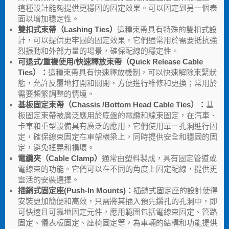
這種設計能夠提供更穩固的固定效果。可以固定到另一個表
面以增加穩定性。
雙扣式束帶（Lashing Ties）
這種束帶具有特殊的雙扣式設
計，可以提供更牢固的固定效果。它們通常用於需要抵抗強
烈振動和外部力量的場景，確保配線的穩定性。
可退式/重複使用/快速釋放束帶（Quick Release Cable
Ties）：
這種束帶具有快速釋放機制，可以快速解除束緊狀
態，允許反覆地打開和關閉，方便進行維修和更換；常用於
需要頻繁調整的情境。
基板固定束帶（Chassis /Bottom Head Cable Ties）：
基
板固定束帶被廣泛應用於底盤的電纜和線束固定，在汽車、
卡車和重型設備具有廣泛的應用，它們使用單一孔洞進行固
定，確保線束固定在車架橫梁上，同時提供安全和穩固的固
定，避免搖晃和損壞。
電纜夾（Cable Clamp）
通常由塑料製成，具有固定管道或
電線束的功能。它們可以在不同的角度上固定配線，提供更
靈活的安裝選擇。
插銷式固定座(Push-In Mounts)：
插銷式固定座的設計使得
安裝更加簡便和高效，只需將其插入預先鑽孔的孔洞中，即
可快速且可靠地固定元件，應用範圍包括電線束固定、管路
固定、儀表板固定、座椅固定等，為車輛的結構和功能提供