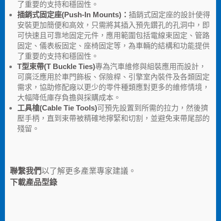
了重要的支持和穩固性。
插銷式固定座(Push-In Mounts)：
插銷式固定座的設計使得
安裝更加簡便和高效，只需將其插入預先鑽孔的孔洞中，即
可快速且可靠地固定元件，應用範圍包括電線束固定、管路
固定、儀表板固定、座椅固定等，為車輛的結構和功能提供
了重要的支持和穩固性。
T型束帶(T Buckle Ties)
專為汽車維修與組裝應用而設計，
可廣泛應用於車門飾板、保險桿、引擎室內裝件及各類固定
需求，協助修配廠以更少的零件種類應對更多的維修情境，
大幅降低庫存負擔與採購成本。
工具槍(Cable Tie Tools)
可預先設置到所需的拉力，然後擠
壓手柄，直到束帶被精確地擰緊和切割，並避免束帶尾部的
殘留。
聯繫我們
以了解更多產業專家建議。
下載產品型錄