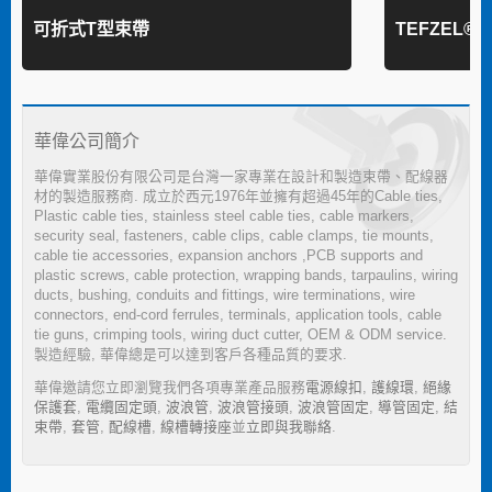
可折式T型束帶
TEFZEL®
華偉公司簡介
華偉實業股份有限公司是台灣一家專業在設計和製造束帶、配線器
材的製造服務商. 成立於西元1976年並擁有超過45年的Cable ties,
Plastic cable ties, stainless steel cable ties, cable markers,
security seal, fasteners, cable clips, cable clamps, tie mounts,
cable tie accessories, expansion anchors ,PCB supports and
plastic screws, cable protection, wrapping bands, tarpaulins, wiring
ducts, bushing, conduits and fittings, wire terminations, wire
connectors, end-cord ferrules, terminals, application tools, cable
tie guns, crimping tools, wiring duct cutter, OEM & ODM service.
製造經驗, 華偉總是可以達到客戶各種品質的要求.
華偉邀請您立即瀏覽我們各項專業產品服務
電源線扣
,
護線環
,
絕緣
保護套
,
電纜固定頭
,
波浪管
,
波浪管接頭
,
波浪管固定
,
導管固定
,
結
束帶
,
套管
,
配線槽
,
線槽轉接座
並
立即與我聯絡
.