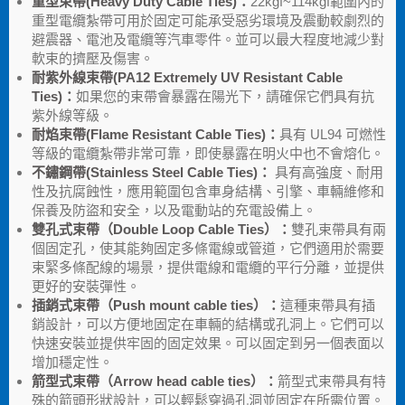
重型束帶(Heavy Duty Cable Ties)：
22kgf~114kgf範圍內的
重型電纜紮帶可用於固定可能承受惡劣環境及震動較劇烈的
避震器、電池及電纜等汽車零件。並可以最大程度地減少對
軟束的擠壓及傷害。
耐紫外線束帶(PA12 Extremely UV Resistant Cable
Ties)：
如果您的束帶會暴露在陽光下，請確保它們具有抗
紫外線等級。
耐焰束帶(Flame Resistant Cable Ties)：
具有 UL94 可燃性
等級的電纜紮帶非常可靠，即使暴露在明火中也不會熔化。
不鏽鋼帶(Stainless Steel Cable Ties)：
具有高強度、耐用
性及抗腐蝕性，應用範圍包含車身結構、引擎、車輛維修和
保養及防盜和安全，以及電動站的充電設備上。
雙孔式束帶（Double Loop Cable Ties）：
雙孔束帶具有兩
個固定孔，使其能夠固定多條電線或管道，它們適用於需要
束緊多條配線的場景，提供電線和電纜的平行分離，並提供
更好的安裝彈性。
插銷式束帶（Push mount cable ties）：
這種束帶具有插
銷設計，可以方便地固定在車輛的結構或孔洞上。它們可以
快速安裝並提供牢固的固定效果。可以固定到另一個表面以
增加穩定性。
箭型式束帶（Arrow head cable ties）：
箭型式束帶具有特
殊的箭頭形狀設計，可以輕鬆穿過孔洞並固定在所需位置。