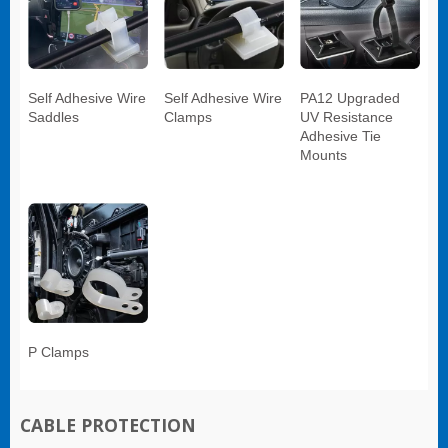
Self Adhesive Wire
Self Adhesive Wire
PA12 Upgraded
Saddles
Clamps
UV Resistance
Adhesive Tie
Mounts
P Clamps
CABLE PROTECTION