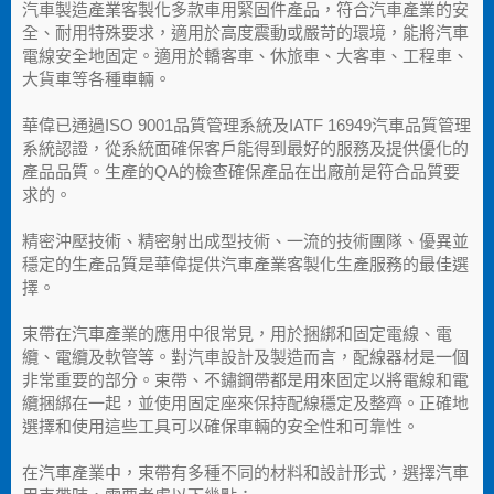
汽車製造產業客製化多款車用緊固件產品，符合汽車產業的安
全、耐用特殊要求，適用於高度震動或嚴苛的環境，能將汽車
電線安全地固定。適用於轎客車、休旅車、大客車、工程車、
大貨車等各種車輛。
華偉已通過ISO 9001品質管理系統及IATF 16949汽車品質管理
系統認證，從系統面確保客戶能得到最好的服務及提供優化的
產品品質。生產的QA的檢查確保產品在出廠前是符合品質要
求的。
精密沖壓技術、精密射出成型技術、一流的技術團隊、優異並
穩定的生產品質是華偉提供汽車產業客製化生產服務的最佳選
擇。
束帶在汽車產業的應用中很常見，用於捆綁和固定電線、電
纜、電纜及軟管等。對汽車設計及製造而言，配線器材是一個
非常重要的部分。束帶、不鏽鋼帶都是用來固定以將電線和電
纜捆綁在一起，並使用固定座來保持配線穩定及整齊。正確地
選擇和使用這些工具可以確保車輛的安全性和可靠性。
在汽車產業中，束帶有多種不同的材料和設計形式，選擇汽車