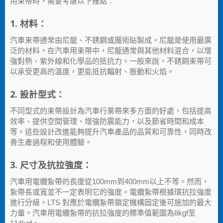
用束帶時，需要考慮以下幾點：
1. 材料：
汽車束帶通常由尼龍、不銹鋼或魔術貼製成。尼龍是使用最廣
泛的材料。在汽車用束帶中，尼龍通常與其他材料混合，以增
強對熱、紫外線和化學品的抵抗力。一般來說，不銹鋼束帶可
以承受更高的溫度，更能抵抗輻射、振動和火焰。
2. 設計型式：
不同型式的束帶設計為汽車行業帶來多方面的好處，包括提高
效率、提供空間管理、增強防震能力，以及節省時間和成本
等。這些設計改進能夠提升汽車產品的品質和可靠性，同時改
善生產過程和使用體驗。
3. 尺寸及抗拉強度：
汽車用電纜紮帶的長度從100mm到400mm以上不等。然而，
紮帶長或寬並不一定表明它的強度。電纜紮帶根據環抗拉強度
進行分級。LTS 對應於電纜紮帶鎖定機構固定後可施加的最大
力量。汽車用電纜紮帶的抗拉強度的標準值範圍為8kgf至