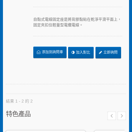
自黏式電線固定座是將背膠黏貼在乾淨平滑平面上，
固定夾扣住輕量型電纜電線。
添加到詢問車
加入對比
立即詢問
結果 1 - 2 的 2
特色產品