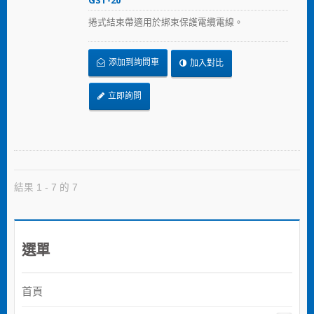
GST-20
捲式結束帶適用於綁束保護電纜電線。
添加到詢問車
加入對比
立即詢問
結果 1 - 7 的 7
選單
首頁