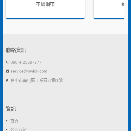
不鏽鋼帶
絕緣
聯絡資訊
886-4-23597777
service@hwlok.com
台中市南屯區工業區27路1號
資訊
首頁
公司介紹