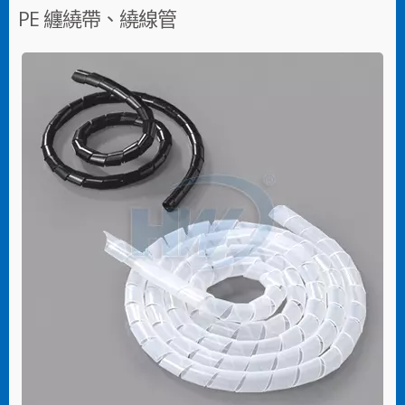
PE 纏繞帶、繞線管