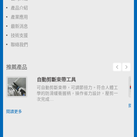
產品介紹
產業應用
最新消息
技術支援
聯絡我們
推薦產品
自動剪斷束帶工具
可自動剪斷束帶，可調節扭力。符合人體工
學的防滑緩衝握柄，操作省力設計，壓剪一
次完成…
閱讀
閱讀更多