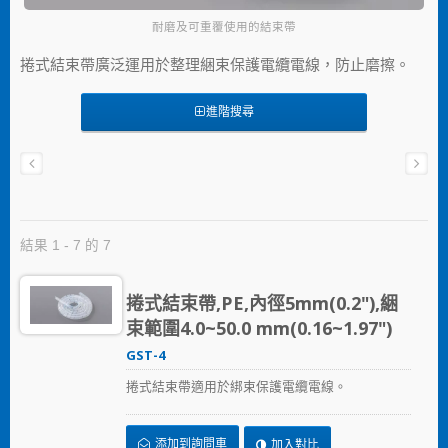
耐磨及可重覆使用的結束帶
捲式結束帶廣泛運用於整理綑束保護電纜電線，防止磨擦。
進階搜尋
結果 1 - 7 的 7
捲式結束帶,PE,內徑5mm(0.2"),綑
束範圍4.0~50.0 mm(0.16~1.97")
GST-4
捲式結束帶適用於綁束保護電纜電線。
添加到詢問車
加入對比