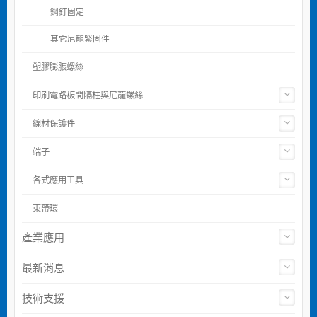
鋼釘固定
其它尼龍緊固件
塑膠膨脹螺絲
印刷電路板間隔柱與尼龍螺絲
線材保護件
端子
各式應用工具
束帶環
產業應用
最新消息
技術支援