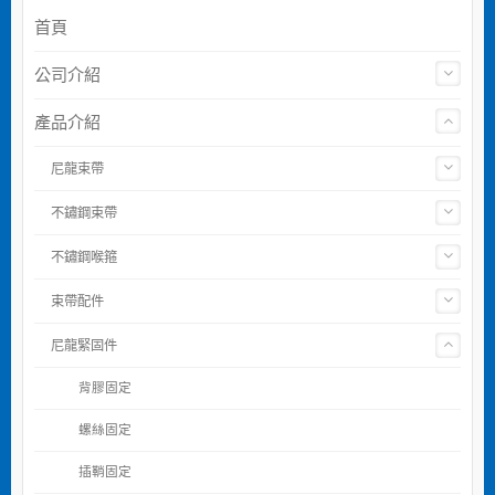
首頁
公司介紹
產品介紹
尼龍束帶
不鏽鋼束帶
不鏽鋼喉箍
束帶配件
尼龍緊固件
背膠固定
螺絲固定
插鞘固定