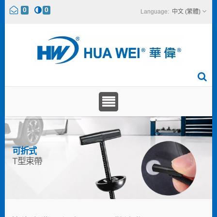
0
0
中文 (繁體)
可折式
T型束帶