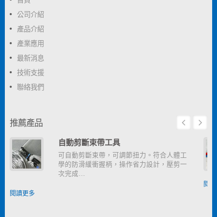
公司介紹
產品介紹
產業應用
最新消息
技術支援
聯絡我們
推薦產品
自動剪斷束帶工具
可自動剪斷束帶，可調節扭力。符合人體工
學的防滑緩衝握柄，操作省力設計，壓剪一
次完成…
閱讀
閱讀更多