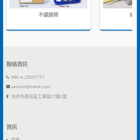
不鏽鋼帶
絕緣
聯絡資訊
886-4-23597777
service@hwlok.com
台中市南屯區工業區27路1號
資訊
首頁