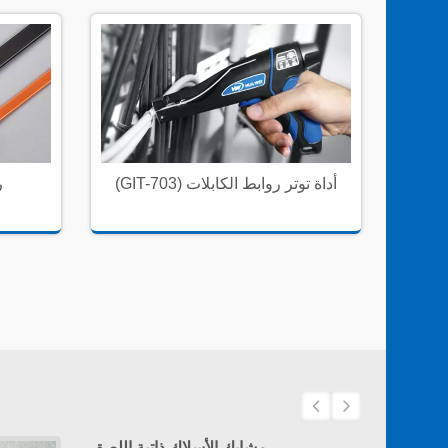
أ
(GIT-703) أداة توتر روابط الكابلات
ر
مشابك الأسلاك ذاتية اللصق