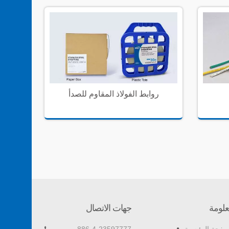
روابط الفولاذ المقاوم للصدأ
(GIT-703
لومة
جهات الاتصال
مشابك الأسلاك ذاتية اللصق
أداة 