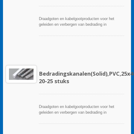
Draadgoten en kabelgootproducten voor het
geleiden en verbergen van bedrading in
besturingspanelen. Ze zijn beschikbaar in tal van
configuraties, materialen, maten en kleuren om
aan elke toepassing te voldoen. Kies uit een
breed scala aan accessoires en gereedschappen
voor een gemakkelijke installatie.
Bedradingskanalen(Solid),PVC,25
20-25 stuks
Draadgoten en kabelgootproducten voor het
geleiden en verbergen van bedrading in
besturingspanelen. Ze zijn beschikbaar in tal van
configuraties, materialen, maten en kleuren om
aan elke toepassing te voldoen. Kies uit een