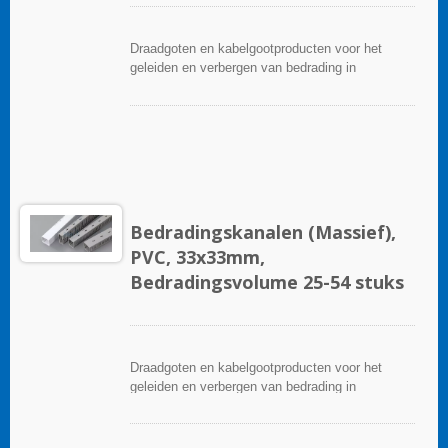
Draadgoten en kabelgootproducten voor het
geleiden en verbergen van bedrading in
besturingspanelen. Ze zijn beschikbaar in tal van
configuraties, materialen, maten en kleuren om
aan elke toepassing te voldoen. Kies uit een
breed scala aan accessoires en gereedschappen
voor een gemakkelijke installatie.
Bedradingskanalen (Massief),
PVC, 33x33mm,
Bedradingsvolume 25-54 stuks
Draadgoten en kabelgootproducten voor het
geleiden en verbergen van bedrading in
besturingspanelen. Ze zijn beschikbaar in tal van
configuraties, materialen, maten en kleuren om
aan elke toepassing te voldoen. Kies uit een