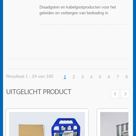
Draadgoten en kabelgootproducten voor het
geleiden en verbergen van bedrading in
besturingspanelen. Ze zijn beschikbaar in tal van
configuraties, materialen, maten en kleuren om
aan elke toepassing te voldoen. Kies uit een
breed scala aan accessoires en gereedschappen
voor een gemakkelijke installatie.
Resultaat 1 - 24 van 185
1
2
3
4
5
6
7
8
UITGELICHT PRODUCT