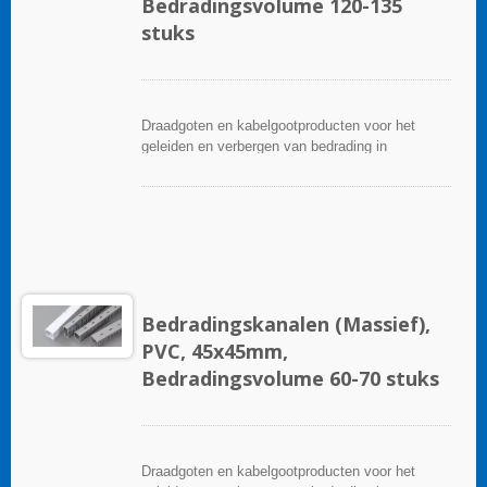
Bedradingsvolume 120-135
stuks
Draadgoten en kabelgootproducten voor het
geleiden en verbergen van bedrading in
besturingspanelen. Ze zijn beschikbaar in tal van
configuraties, materialen, maten en kleuren om
aan elke toepassing te voldoen. Kies uit een
breed scala aan accessoires en gereedschappen
voor een gemakkelijke installatie.
Bedradingskanalen (Massief),
PVC, 45x45mm,
Bedradingsvolume 60-70 stuks
Draadgoten en kabelgootproducten voor het