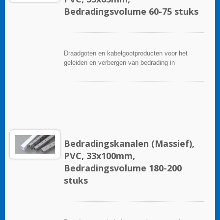
Bedradingsvolume 60-75 stuks
Draadgoten en kabelgootproducten voor het
geleiden en verbergen van bedrading in
besturingspanelen. Ze zijn beschikbaar in tal van
configuraties, materialen, maten en kleuren om
aan elke toepassing te voldoen. Kies uit een
breed scala aan accessoires en gereedschappen
voor een gemakkelijke installatie.
Bedradingskanalen (Massief),
PVC, 33x100mm,
Bedradingsvolume 180-200
stuks