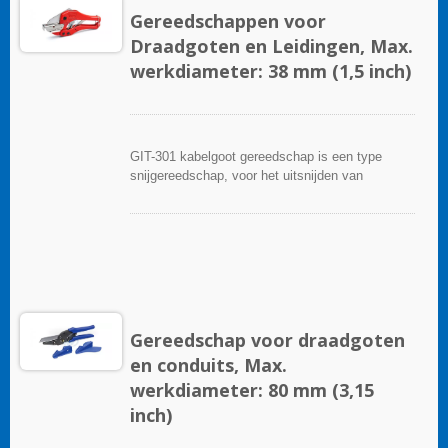
Gereedschappen voor
Draadgoten en Leidingen, Max.
werkdiameter: 38 mm (1,5 inch)
GIT-301 kabelgoot gereedschap is een type
snijgereedschap, voor het uitsnijden van
zijwanden van kabelgoten, plastic platen, plastic
buizen, kabelgoten en routing met één snede
nette snijranden, tot aan de basis van de goot of
leiding zonder bramen of scheuren.
Gereedschap voor draadgoten
en conduits, Max.
werkdiameter: 80 mm (3,15
inch)