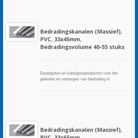
breed scala aan accessoires en gereedschappen
voor een gemakkelijke installatie.
Bedradingskanalen (Massief),
PVC, 33x45mm,
Bedradingsvolume 40-55 stuks
Draadgoten en kabelgootproducten voor het
geleiden en verbergen van bedrading in
besturingspanelen. Ze zijn beschikbaar in tal van
configuraties, materialen, maten en kleuren om
aan elke toepassing te voldoen. Kies uit een
breed scala aan accessoires en gereedschappen
voor een gemakkelijke installatie.
Bedradingskanalen (Massief),
PVC, 33x65mm,