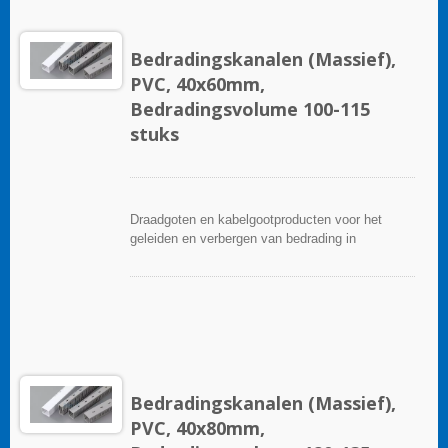
Bedradingskanalen (Massief),
PVC, 40x60mm,
Bedradingsvolume 100-115
stuks
Draadgoten en kabelgootproducten voor het
geleiden en verbergen van bedrading in
besturingspanelen. Ze zijn beschikbaar in tal van
configuraties, materialen, maten en kleuren om
aan elke toepassing te voldoen. Kies uit een
breed scala aan accessoires en gereedschappen
voor een gemakkelijke installatie.
Bedradingskanalen (Massief),
PVC, 40x80mm,