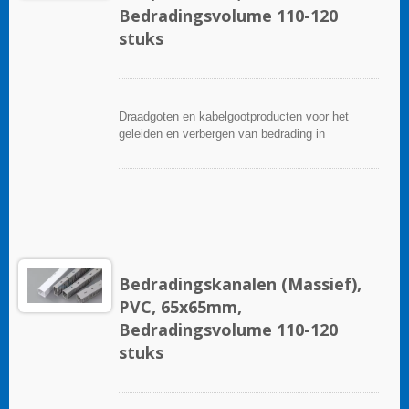
Bedradingsvolume 110-120
stuks
Draadgoten en kabelgootproducten voor het
geleiden en verbergen van bedrading in
besturingspanelen. Ze zijn beschikbaar in tal van
configuraties, materialen, maten en kleuren om
aan elke toepassing te voldoen. Kies uit een
breed scala aan accessoires en gereedschappen
voor een gemakkelijke installatie.
Bedradingskanalen (Massief),
PVC, 65x65mm,
Bedradingsvolume 110-120
stuks