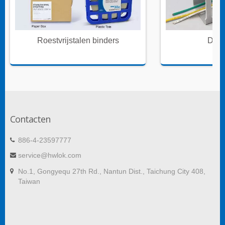
Roestvrijstalen binders
Draa
Contacten
886-4-23597777
service@hwlok.com
No.1, Gongyequ 27th Rd., Nantun Dist., Taichung City 408,
Taiwan