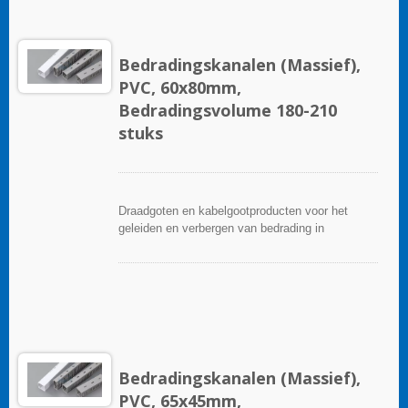
voor een gemakkelijke installatie.
Bedradingskanalen (Massief),
PVC, 60x80mm,
Bedradingsvolume 180-210
stuks
Draadgoten en kabelgootproducten voor het
geleiden en verbergen van bedrading in
besturingspanelen. Ze zijn beschikbaar in tal van
configuraties, materialen, maten en kleuren om
aan elke toepassing te voldoen. Kies uit een
breed scala aan accessoires en gereedschappen
voor een gemakkelijke installatie.
Bedradingskanalen (Massief),
PVC, 65x45mm,