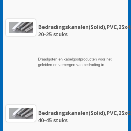
breed scala aan accessoires en gereedschappen
voor een gemakkelijke installatie.
Bedradingskanalen(Solid),PVC,25
20-25 stuks
Draadgoten en kabelgootproducten voor het
geleiden en verbergen van bedrading in
besturingspanelen. Ze zijn beschikbaar in tal van
configuraties, materialen, maten en kleuren om
aan elke toepassing te voldoen. Kies uit een
breed scala aan accessoires en gereedschappen
voor een gemakkelijke installatie.
Bedradingskanalen(Solid),PVC,25
40-45 stuks