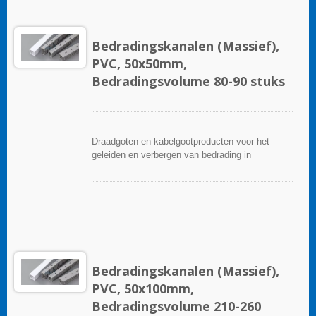
Bedradingskanalen (Massief),
PVC, 50x50mm,
Bedradingsvolume 80-90 stuks
Draadgoten en kabelgootproducten voor het
geleiden en verbergen van bedrading in
besturingspanelen. Ze zijn beschikbaar in tal van
configuraties, materialen, maten en kleuren om
aan elke toepassing te voldoen. Kies uit een
breed scala aan accessoires en gereedschappen
voor een gemakkelijke installatie.
Bedradingskanalen (Massief),
PVC, 50x100mm,
Bedradingsvolume 210-260