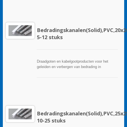
breed scala aan accessoires en gereedschappen
voor een gemakkelijke installatie.
Bedradingskanalen(Solid),PVC,20
5-12 stuks
Draadgoten en kabelgootproducten voor het
geleiden en verbergen van bedrading in
besturingspanelen. Ze zijn beschikbaar in tal van
configuraties, materialen, maten en kleuren om
aan elke toepassing te voldoen. Kies uit een
breed scala aan accessoires en gereedschappen
voor een gemakkelijke installatie.
Bedradingskanalen(Solid),PVC,25
10-25 stuks