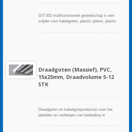
GIT-302 multifunctioneel gereedschap is een
snijder voor kabelgoten, plastic platen, plastic
buizen, kabelgoten en routing.Het biedt nette
snijranden zonder bramen of scheuren door een
enkele snede tot de basis van de buis of leiding.
Draadgoten (Massief), PVC,
15x25mm, Draadvolume 5-12
STK
Draadgoten en kabelgootproducten voor het
geleiden en verbergen van bedrading in
besturingspanelen. Ze zijn beschikbaar in tal van
configuraties, materialen, maten en kleuren om
aan elke toepassing te voldoen. Kies uit een