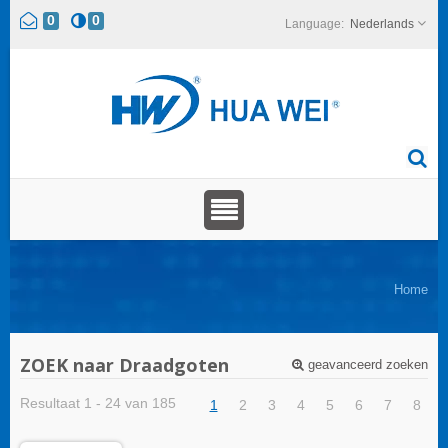
0
0
Nederlands
Home
ZOEK naar Draadgoten
geavanceerd zoeken
Resultaat 1 - 24 van 185
1
2
3
4
5
6
7
8