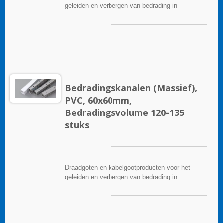
geleiden en verbergen van bedrading in
besturingspanelen. Ze zijn beschikbaar in tal van
configuraties, materialen, maten en kleuren om
aan elke toepassing te voldoen. Kies uit een
breed scala aan accessoires en gereedschappen
voor een gemakkelijke installatie.
Bedradingskanalen (Massief),
PVC, 60x60mm,
Bedradingsvolume 120-135
stuks
Draadgoten en kabelgootproducten voor het
geleiden en verbergen van bedrading in
besturingspanelen. Ze zijn beschikbaar in tal van
configuraties, materialen, maten en kleuren om
aan elke toepassing te voldoen. Kies uit een
breed scala aan accessoires en gereedschappen