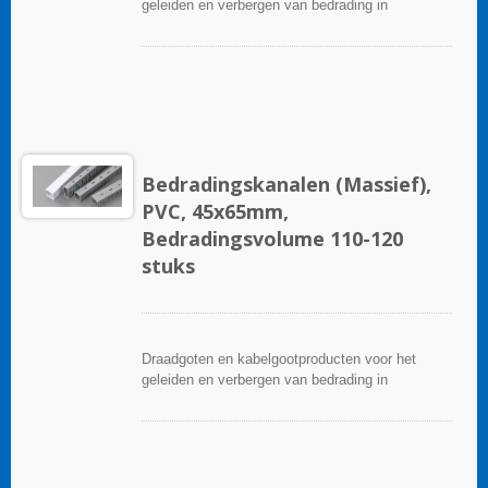
geleiden en verbergen van bedrading in
besturingspanelen. Ze zijn beschikbaar in tal van
configuraties, materialen, maten en kleuren om
aan elke toepassing te voldoen. Kies uit een
breed scala aan accessoires en gereedschappen
voor een gemakkelijke installatie.
Bedradingskanalen (Massief),
PVC, 45x65mm,
Bedradingsvolume 110-120
stuks
Draadgoten en kabelgootproducten voor het
geleiden en verbergen van bedrading in
besturingspanelen. Ze zijn beschikbaar in tal van
configuraties, materialen, maten en kleuren om
aan elke toepassing te voldoen. Kies uit een
breed scala aan accessoires en gereedschappen
voor een gemakkelijke installatie.