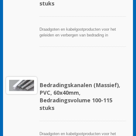
stuks
Draadgoten en kabelgootproducten voor het
geleiden en verbergen van bedrading in
besturingspanelen. Ze zijn beschikbaar in tal van
configuraties, materialen, maten en kleuren om
aan elke toepassing te voldoen. Kies uit een
breed scala aan accessoires en gereedschappen
voor een gemakkelijke installatie.
Bedradingskanalen (Massief),
PVC, 60x40mm,
Bedradingsvolume 100-115
stuks
Draadgoten en kabelgootproducten voor het