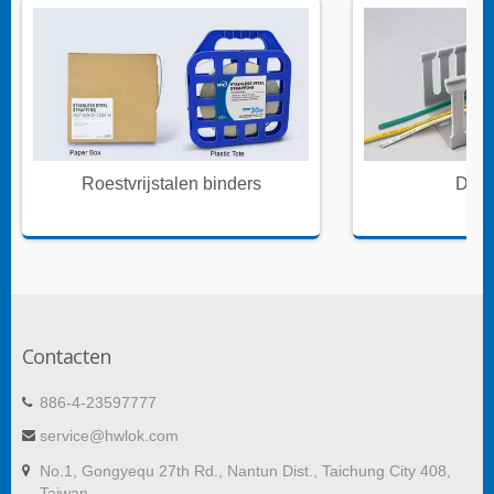
Roestvrijstalen binders
Draa
Contacten
886-4-23597777
service@hwlok.com
No.1, Gongyequ 27th Rd., Nantun Dist., Taichung City 408,
Taiwan