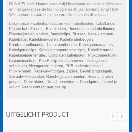
HUA WEI biedt klanten wereldwijd hoogwaardige kabelbinders aan,
en met geavanceerde technologie en 45 jaar ervaring zorgt HUA
WEI ervoor dat aan de eisen van elke klant wordt voldaan.
Bekijk onze kwaliteitsproducten voor kabelbinders
Kabelbinder
,
Plastic kabelbinders
,
Buisbinders
,
Roestvrijstalen kabelbinder
,
Roestvrijstalen binders
,
Bundelclips
,
Bussen
,
Kabelklemmen
,
Kabelclips
,
Kabeldoorvoeren
,
Kabelbinderbeugels
,
Kaartafstandhouders
,
Circuitbordbouten
,
Kabelgotenadapters
,
Kabelgotenclips
,
Kabelgotenmontagebeugels
,
Kabelklemmen
,
Kabeluiteinde ferrules
,
Golfplaten kabelgoten
,
Krukconnectoren
,
Expansieankers
,
Kop Phillip sleufschroeven
,
Hexagonale
schroeven
,
Hexagonale moeren
,
PCB-ondersteuningen
,
Pijpklemmen
,
Raceway-fittingen
,
Zadels
,
Beveiligingszegels
,
Spiraalwikkelbanden
,
Roestvrijstalen banden
,
Roestvrijstalen
gespen
,
Draai sloten
,
Draadconnectoren
,
Draadgoten
en voel je
vrij om
Neem contact met ons op
.
UITGELICHT PRODUCT