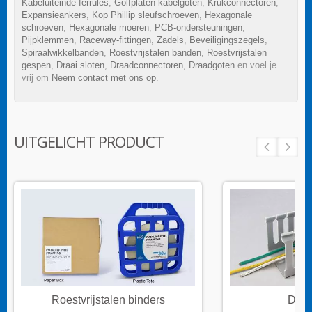
Kabeluiteinde ferrules
,
Golfplaten kabelgoten
,
Krukconnectoren
,
Expansieankers
,
Kop Phillip sleufschroeven
,
Hexagonale
schroeven
,
Hexagonale moeren
,
PCB-ondersteuningen
,
Pijpklemmen
,
Raceway-fittingen
,
Zadels
,
Beveiligingszegels
,
Spiraalwikkelbanden
,
Roestvrijstalen banden
,
Roestvrijstalen
gespen
,
Draai sloten
,
Draadconnectoren
,
Draadgoten
en voel je
vrij om
Neem contact met ons op
.
UITGELICHT PRODUCT
Roestvrijstalen binders
Draa