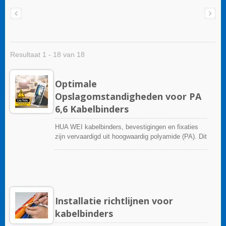
Resultaat 1 - 18 van 18
Optimale
Opslagomstandigheden voor PA
6,6 Kabelbinders
HUA WEI kabelbinders, bevestigingen en fixaties
zijn vervaardigd uit hoogwaardig polyamide (PA). Dit
industriële synthetische materiaal wordt
voornamelijk verwerkt met spuitgieten, maar kan
ook worden geëxtrudeerd. Polyamide is een
hygroscopisch materiaal. Dit materiaal vertoont
over het algemeen een hogere waterabsorptie dan
andere engineeringkunststoffen. Dit leidt tot
Installatie richtlijnen voor
dimensionale veranderingen in afgewerkte
kabelbinders
onderdelen, een vermindering van de sterkte en ook
tot veranderingen in de elektrische isolerende