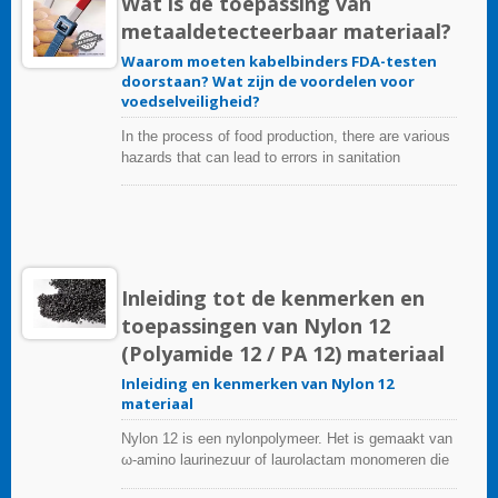
Wat is de toepassing van
voedselverontreiniging zijn gebroken of versleten
metaaldetecteerbaar materiaal?
apparatuurcomponenten; vooral tijdens productie-
en verpakkingsoperaties.
Waarom moeten kabelbinders FDA-testen
doorstaan? Wat zijn de voordelen voor
voedselveiligheid?
In the process of food production, there are various
hazards that can lead to errors in sanitation
management, including microorganisms and foreign
substances entering the food processing process.
In the late 1980s, the first batch of detectable
products were used in food production, which was
characterized by embedding or sticking iron filings
into items with high risk of contamination, so that if
Inleiding tot de kenmerken en
they were mistakenly entered, they would trigger a
toepassingen van Nylon 12
metal detector at the end of the production line.
(Polyamide 12 / PA 12) materiaal
Inleiding en kenmerken van Nylon 12
materiaal
Nylon 12 is een nylonpolymeer. Het is gemaakt van
ω-amino laurinezuur of laurolactam monomeren die
elk 12 koolstoffen hebben, vandaar de naam "Nylon