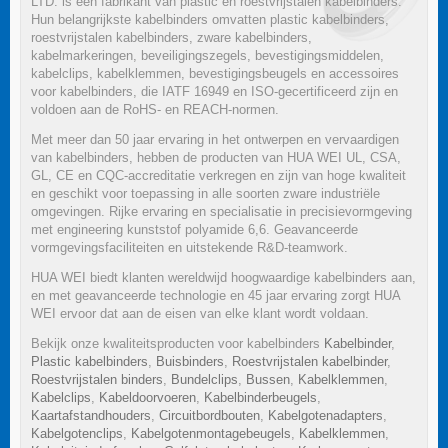
LTD. is een fabrikant van plastic en roestvrijstalen kabelbinders.
Hun belangrijkste kabelbinders omvatten plastic kabelbinders,
roestvrijstalen kabelbinders, zware kabelbinders,
kabelmarkeringen, beveiligingszegels, bevestigingsmiddelen,
kabelclips, kabelklemmen, bevestigingsbeugels en accessoires
voor kabelbinders, die IATF 16949 en ISO-gecertificeerd zijn en
voldoen aan de RoHS- en REACH-normen.
Met meer dan 50 jaar ervaring in het ontwerpen en vervaardigen
van kabelbinders, hebben de producten van HUA WEI UL, CSA,
GL, CE en CQC-accreditatie verkregen en zijn van hoge kwaliteit
en geschikt voor toepassing in alle soorten zware industriële
omgevingen. Rijke ervaring en specialisatie in precisievormgeving
met engineering kunststof polyamide 6,6. Geavanceerde
vormgevingsfaciliteiten en uitstekende R&D-teamwork.
HUA WEI biedt klanten wereldwijd hoogwaardige kabelbinders aan,
en met geavanceerde technologie en 45 jaar ervaring zorgt HUA
WEI ervoor dat aan de eisen van elke klant wordt voldaan.
Bekijk onze kwaliteitsproducten voor kabelbinders
Kabelbinder
,
Plastic kabelbinders
,
Buisbinders
,
Roestvrijstalen kabelbinder
,
Roestvrijstalen binders
,
Bundelclips
,
Bussen
,
Kabelklemmen
,
Kabelclips
,
Kabeldoorvoeren
,
Kabelbinderbeugels
,
Kaartafstandhouders
,
Circuitbordbouten
,
Kabelgotenadapters
,
Kabelgotenclips
,
Kabelgotenmontagebeugels
,
Kabelklemmen
,