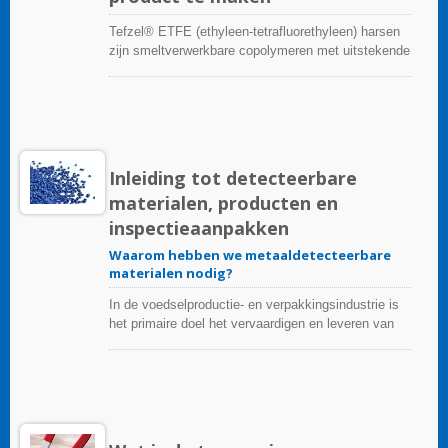
Tefzel® ETFE (ethyleen-tetrafluorethyleen) harsen
zijn smeltverwerkbare copolymeren met uitstekende
fysieke taaiheid, stralingsbestendigheid, chemische
bestendigheid, UV-bestendigheid en weerstand
tegen extreme temperatuurveranderingen. Tefzel®
is FDA-conform en de naam die door DuPont™ is
toegepast. Deze brede verscheidenheid aan
fabricagemogelijkheden combineert met de
Inleiding tot detecteerbare
volgende belangrijke eigenschappen om een unieke
materialen, producten en
balans van capaciteiten te bieden.
inspectieaanpakken
Waarom hebben we metaaldetecteerbare
materialen nodig?
In de voedselproductie- en verpakkingsindustrie is
het primaire doel het vervaardigen en leveren van
hoogwaardige, gezonde en veilige producten voor
consumenten. Om dit doel te bereiken, is de
implementatie van strikte
kwaliteitscontrolemethoden vereist om
voedselverontreiniging te voorkomen. Een van de
meest voorkomende bronnen van