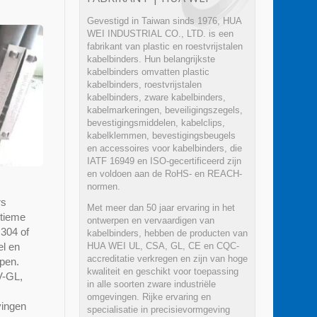
Gevestigd in Taiwan sinds 1976, HUA
WEI INDUSTRIAL CO., LTD. is een
fabrikant van plastic en roestvrijstalen
kabelbinders. Hun belangrijkste
kabelbinders omvatten plastic
kabelbinders, roestvrijstalen
kabelbinders, zware kabelbinders,
kabelmarkeringen, beveiligingszegels,
bevestigingsmiddelen, kabelclips,
kabelklemmen, bevestigingsbeugels
en accessoires voor kabelbinders, die
IATF 16949 en ISO-gecertificeerd zijn
en voldoen aan de RoHS- en REACH-
normen.
rs
Met meer dan 50 jaar ervaring in het
itieme
ontwerpen en vervaardigen van
 304 of
kabelbinders, hebben de producten van
HUA WEI UL, CSA, GL, CE en CQC-
el en
accreditatie verkregen en zijn van hoge
pen.
kwaliteit en geschikt voor toepassing
V-GL,
in alle soorten zware industriële
omgevingen. Rijke ervaring en
vingen
specialisatie in precisievormgeving