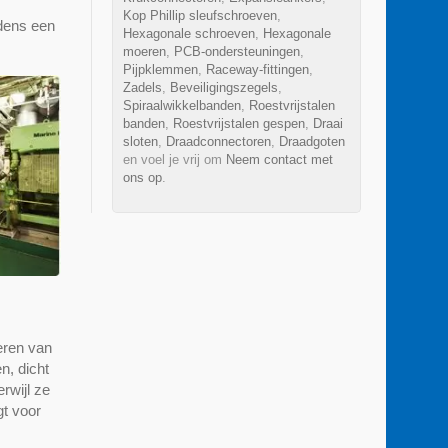
Kop Phillip sleufschroeven
,
jdens een
Hexagonale schroeven
,
Hexagonale
moeren
,
PCB-ondersteuningen
,
Pijpklemmen
,
Raceway-fittingen
,
Zadels
,
Beveiligingszegels
,
Spiraalwikkelbanden
,
Roestvrijstalen
banden
,
Roestvrijstalen gespen
,
Draai
sloten
,
Draadconnectoren
,
Draadgoten
en voel je vrij om
Neem contact met
ons op
.
eren van
n, dicht
rwijl ze
gt voor