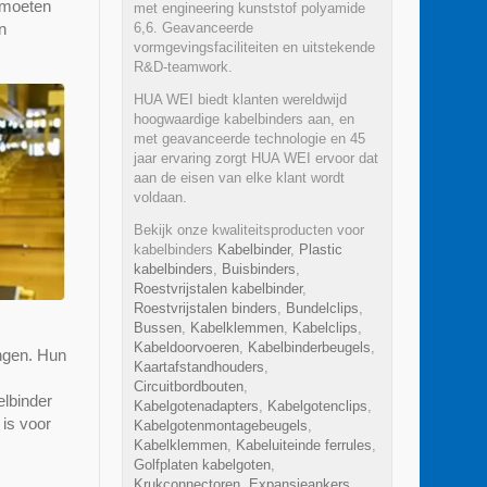
 moeten
met engineering kunststof polyamide
6,6. Geavanceerde
n
vormgevingsfaciliteiten en uitstekende
R&D-teamwork.
HUA WEI biedt klanten wereldwijd
hoogwaardige kabelbinders aan, en
met geavanceerde technologie en 45
jaar ervaring zorgt HUA WEI ervoor dat
aan de eisen van elke klant wordt
voldaan.
Bekijk onze kwaliteitsproducten voor
kabelbinders
Kabelbinder
,
Plastic
kabelbinders
,
Buisbinders
,
Roestvrijstalen kabelbinder
,
Roestvrijstalen binders
,
Bundelclips
,
Bussen
,
Kabelklemmen
,
Kabelclips
,
Kabeldoorvoeren
,
Kabelbinderbeugels
,
ingen. Hun
Kaartafstandhouders
,
Circuitbordbouten
,
elbinder
Kabelgotenadapters
,
Kabelgotenclips
,
 is voor
Kabelgotenmontagebeugels
,
Kabelklemmen
,
Kabeluiteinde ferrules
,
Golfplaten kabelgoten
,
Krukconnectoren
,
Expansieankers
,