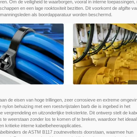
en. Om de veiligheid te waarborgen, vooral in interne toepassingen,
chappen en een lage rooktoxiteit bezitten. Dit voorkomt de afgifte va
bemanningsleden als boordapparatuur worden beschermd.
 aan de eisen van hoge trillingen, zeer corrosieve en extreme omgev
e nylon behuizing met een roestvrijstalen barb die is ingebed in het
ergrendeling en uitzonderlijke treksterkte. Dit ontwerp stelt de kab
ies te weerstaan zonder los te komen of te breken, waardoor het ideaal
 kritieke interne kabelbeheerapplicaties.
kabelbinders de ASTM B117 zoutneveltests doorstaan, waarmee hun