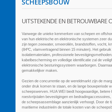
SCHEEPSBOUW
UITSTEKENDE EN BETROUWBARE 
Vanwege de unieke kenmerken van schepen en offshore 
van hun elektrische en elektronische systemen zeer d
zijn tegen zeewater, smeeroliën, brandstoffen, vocht, k
(84ºC, vlamvertragend binnen 15 minuten). Het gebrui
isolatiematerialen, professionele bevestigingsmethode
kabelbescherming en volledige identificatie zal de veil
elektronische besturingssysteem waarborgen. Daarnaas
gemakkelijker maken.
Gezien de concurrentie op de wereldmarkt zijn de marg
onder druk komen te staan, en de lange bouwperiode wo
scheepswerven. HUA WEI biedt hoogwaardige, betere 
roestvrijstalen bevestigingen en bedradingaccessoires, o
de scheepsassemblage aanzienlijk verhoogt. Door de t
maritieme industrieën de totale kosten van de scheeps