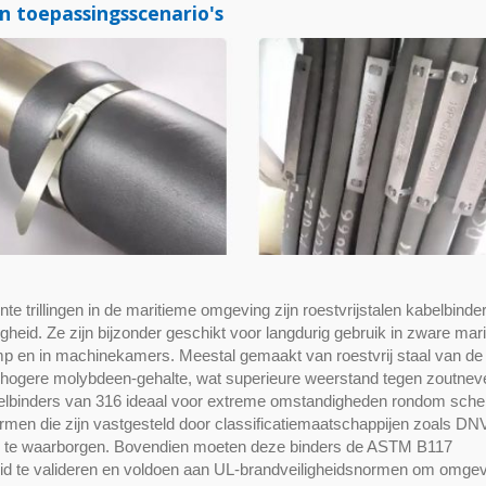
 toepassingsscenario's
e trillingen in de maritieme omgeving zijn roestvrijstalen kabelbinde
heid. Ze zijn bijzonder geschikt voor langdurig gebruik in zware mar
mp en in machinekamers. Meestal gemaakt van roestvrij staal van de
et hogere molybdeen-gehalte, wat superieure weerstand tegen zoutnev
abelbinders van 316 ideaal voor extreme omstandigheden rondom sche
rmen die zijn vastgesteld door classificatiemaatschappijen zoals DN
id te waarborgen. Bovendien moeten deze binders de ASTM B117
id te valideren en voldoen aan UL-brandveiligheidsnormen om omge