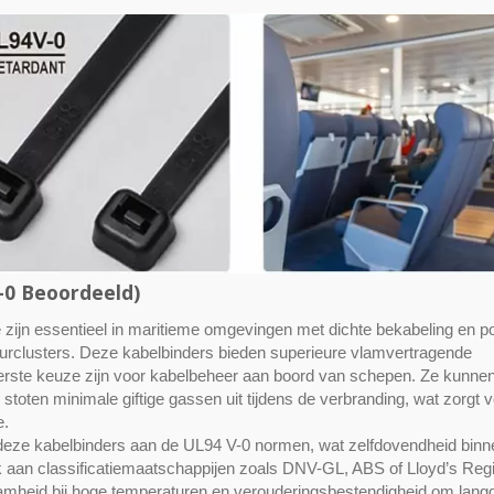
-0 Beoordeeld)
 zijn essentieel in maritieme omgevingen met dichte bekabeling en po
atuurclusters. Deze kabelbinders bieden superieure vlamvertragende
erste keuze zijn voor kabelbeheer aan boord van schepen. Ze kunnen 
stoten minimale giftige gassen uit tijdens de verbranding, wat zorgt 
e.
deze kabelbinders aan de UL94 V-0 normen, wat zelfdovendheid binn
aan classificatiemaatschappijen zoals DNV-GL, ABS of Lloyd’s Regis
amheid bij hoge temperaturen en verouderingsbestendigheid om lang