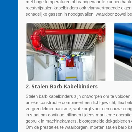
met hoge temperaturen of brandgevaar te kunnen hanter
roestvrijstalen kabelbinders ook vlamvertragende eigens
schadelijke gassen in noodgevallen, waardoor zowel 
2. Stalen Barb Kabelbinders
Stalen barb kabelbinders zijn ontworpen om te voldoen
unieke constructie combineert een lichtgewicht, flexibel
vergrendelmechanisme, wat zorgt voor een nauwkeurige v
in staat om continue trillingen tijdens maritieme operat
gebruik in machinekamers, blootgestelde dekgebieden en
Om de prestaties te waarborgen, moeten stalen barb 