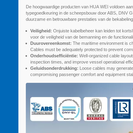
De hoogwaardige producten van HUA WEI voldoen aan de
typegoedkeuring in de scheepsbouw door ABS, DNV GL e
duurzame en betrouwbare prestaties van de bekabeling
Veiligheid:
Onjuiste kabelbeheer kan leiden tot korts
voor de veiligheid van de bemanning en de functionali
Duurovereenkomst:
The maritime environment is cha
Cables must be adequately protected to prevent corr
Onderhoudsefficiëntie:
Well-organized cable layou
inspection times, and improve vessel operational effi
Geluidsonderdrukking:
Loose cables may generate no
compromising passenger comfort and equipment stabi