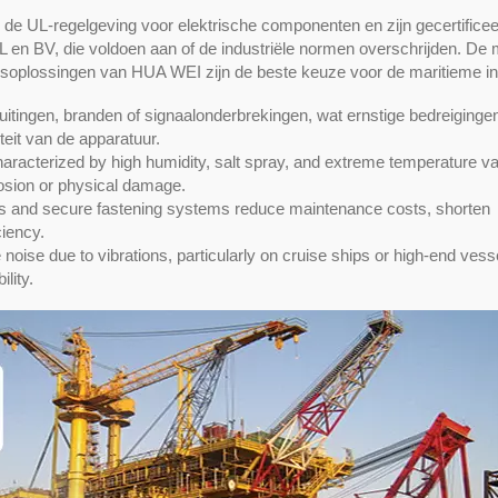
 UL-regelgeving voor elektrische componenten en zijn gecertificee
n BV, die voldoen aan of de industriële normen overschrijden. De
soplossingen van HUA WEI zijn de beste keuze voor de maritieme in
luitingen, branden of signaalonderbrekingen, wat ernstige bedreiginge
teit van de apparatuur.
racterized by high humidity, salt spray, and extreme temperature var
osion or physical damage.
ts and secure fastening systems reduce maintenance costs, shorten
ciency.
ise due to vibrations, particularly on cruise ships or high-end vess
lity.