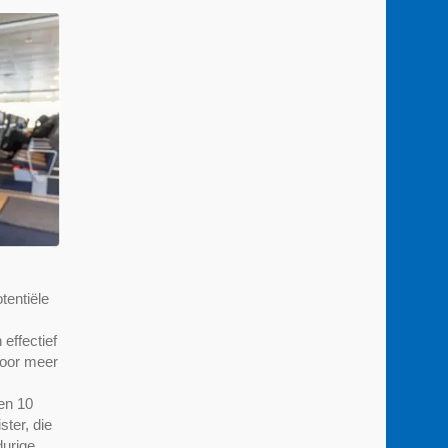
tentiële
effectief
voor meer
en 10
ter, die
durige