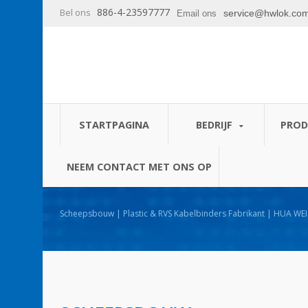
886-4-23597777
Bel ons
service@hwlok.co
Email ons
STARTPAGINA
BEDRIJF
PRO
NEEM CONTACT MET ONS OP
Scheepsbouw | Plastic & RVS Kabelbinders Fabrikant | HUA WEI