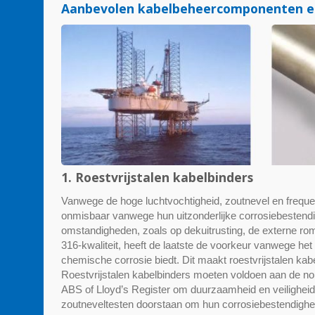
Aanbevolen kabelbeheercomponenten en
1. Roestvrijstalen kabelbinders
Vanwege de hoge luchtvochtigheid, zoutnevel en frequent
onmisbaar vanwege hun uitzonderlijke corrosiebestendig
omstandigheden, zoals op dekuitrusting, de externe ro
316-kwaliteit, heeft de laatste de voorkeur vanwege h
chemische corrosie biedt. Dit maakt roestvrijstalen k
Roestvrijstalen kabelbinders moeten voldoen aan de no
ABS of Lloyd’s Register om duurzaamheid en veilighe
zoutneveltesten doorstaan om hun corrosiebestendighe