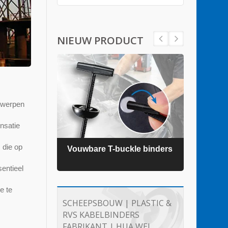
NIEUW PRODUCT
ntwerpen
nsatie
 die op
ders
Vouwbare T-buckle binders
TEFZ
entieel
e te
SCHEEPSBOUW | PLASTIC &
RVS KABELBINDERS
FABRIKANT | HUA WEI