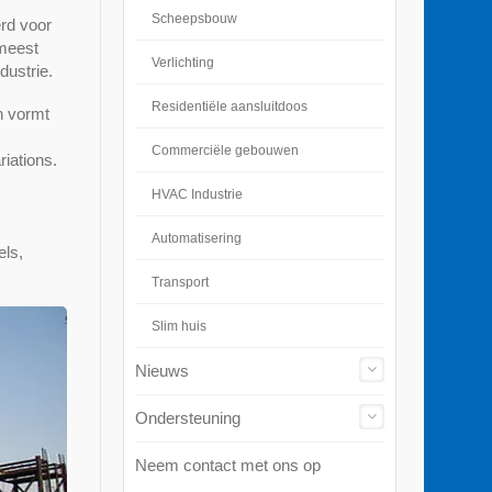
Scheepsbouw
rd voor
 meest
Verlichting
dustrie.
Residentiële aansluitdoos
n vormt
Commerciële gebouwen
iations.
HVAC Industrie
Automatisering
els,
Transport
Slim huis
Nieuws
Ondersteuning
Neem contact met ons op