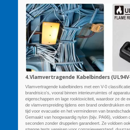
4.Vlamvertragende Kabelbinders (UL94V
Vlamvertragende kabelbinders met een V-0 classificatie
brandrisico's, vooral binnen interieurruimtes of appar
eigenschappen en lage rooktoxiciteit, waardoor ze de e
de vlamverspreiding tijdens een brand onderdrukken en 
tijd voor evacuatie en het verminderen van brandschad
Gemaakt van hoogwaardig nylon (bijv. PA66), voldoen 
seconden zonder druppelen garandeert. Ze voldoen ook 
strenge tests vereisen voor corrosieweerstand, duurza