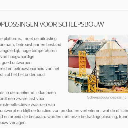
OPLOSSINGEN VOOR SCHEEPSBOUW
platforms, moet de uitrusting
uurzaam, betrouwbaar en bestand
naagdierbijt, hoge temperaturen
k van hoogwaardige
n, goed ontworpen
igheid en betrouwbaarheid van het
t zal het het onderhoud
es in de maritieme industrieën
Scheepsbouwtoepassing
rdt een zware last voor
kosteneffectieve waarden van
ntwerpt en blijft de functies van producten verbeteren, wat de efficië
ijd en arbeid die bespaard worden met onze bedradingoplossing, kun
bouw verlagen.