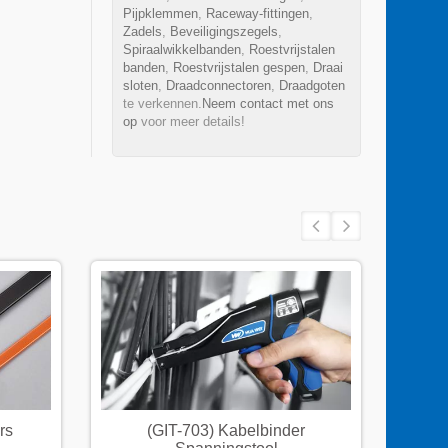
Pijpklemmen
,
Raceway-fittingen
,
Zadels
,
Beveiligingszegels
,
Spiraalwikkelbanden
,
Roestvrijstalen
banden
,
Roestvrijstalen gespen
,
Draai
sloten
,
Draadconnectoren
,
Draadgoten
te verkennen.
Neem contact met ons
op
voor meer details!
rs
(GIT-703) Kabelbinder