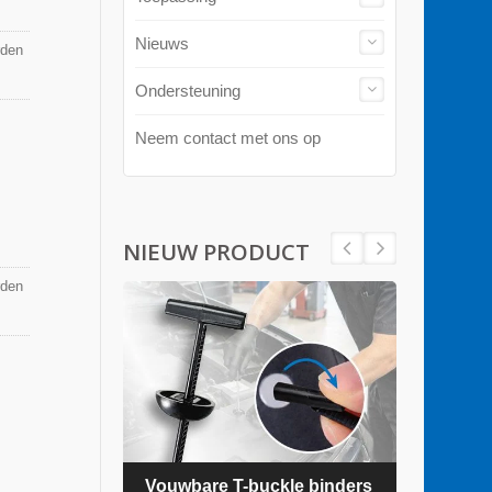
Nieuws
rden
Ondersteuning
Neem contact met ons op
NIEUW PRODUCT
rden
ders
Vouwbare T-buckle binders
TEFZ