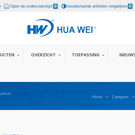
m
Open de onderzoekslijst
0
Geselecteerde artikelen vergelijken
0
DUCTEN
OVERZICHT
TOEPASSING
NIEUW
dbeheer
Home
Categorie