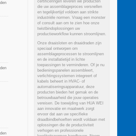
certificeringen leveren we producten
rden
die uw assemblageproces versnellen
en tegelijkertijd voldoen aan strikte
industriële normen. Vraag een monster
of consult aan om te zien hoe onze
twistbindoplossingen uw
productieworkflow kunnen stroomlijnen.
Onze draaisloten en draaidraden zijn
speciaal ontworpen om
assemblageprocessen te stroomlijnen
en de installatietijd in lichte
toepassingen te verminderen. Of je nu
rden
bedieningspanelen assembleert,
verlichtingssystemen integreert of
kabels beheert in HVAC- of
automatiseringsapparatuur, deze
producten bieden het gemak en de
betrouwbaarheid die jouw operaties
vereisen. De toewijding van HUA WEI
aan innovatie en maatwerk zorgt
ervoor dat aan uw specifieke
draadbindbehoeften wordt voldaan met
oplossingen die de productiviteit
verhogen en professionele
rden
kwaliteitsnormen handhaven. Neem