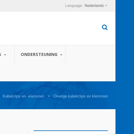
Nederlands
S
ONDERSTEUNING
Kabelclips en -klemmen
Overige kabelclips en klemmen