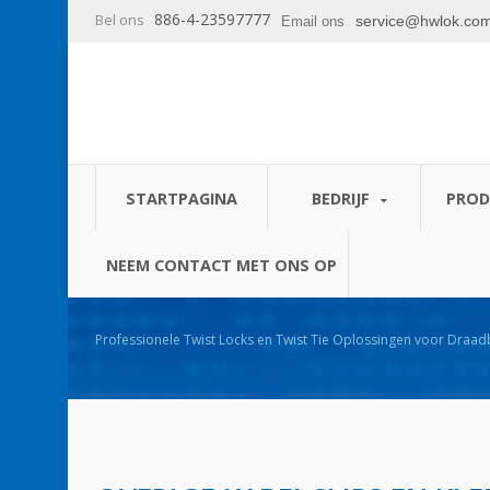
886-4-23597777
Bel ons
service@hwlok.co
Email ons
STARTPAGINA
BEDRIJF
PRO
NEEM CONTACT MET ONS OP
Professionele Twist Locks en Twist Tie Oplossingen voor Draa