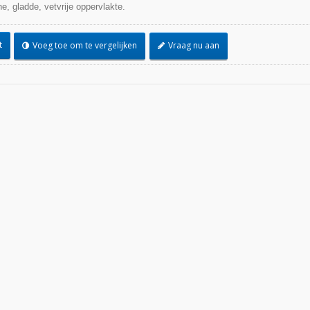
, gladde, vetvrije oppervlakte.
t
Voeg toe om te vergelijken
Vraag nu aan