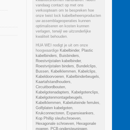
vandaag contact op met ons
verkoopteam om te bespreken hoe
onze twist lock kabelbeheersproducten
uw assemblageoperaties kunnen
optimaliseren en kosten kunnen
verlagen, terwijl we uitzonderlijke
kwaliteit behouden.
HUA WEI nodigt je uit om onze
hoogwaardige
Kabelbinder
,
Plastic
kabelbinders
,
Buisbinders
,
Roestvrijstalen kabelbinder
,
Roestvrijstalen binders
,
Bundelclips
,
Bussen
,
Kabelklemmen
,
Kabelclips
,
Kabeldoorvoeren
,
Kabelbinderbeugels
,
Kaartafstandhouders
,
Circuitbordbouten
,
Kabelgotenadapters
,
Kabelgotenclips
,
Kabelgotenmontagebeugels
,
Kabelklemmen
,
Kabeluiteinde ferrules
,
Golfplaten kabelgoten
,
Krukconnectoren
,
Expansieankers
,
Kop Phillip sleufschroeven
,
Hexagonale schroeven
,
Hexagonale
moeren
,
PCB-ondersteuningen
,