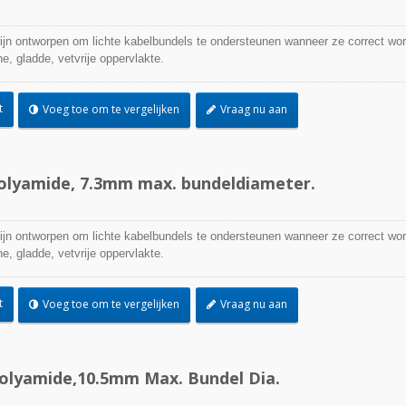
zijn ontworpen om lichte kabelbundels te ondersteunen wanneer ze correct wo
, gladde, vetvrije oppervlakte.
t
Voeg toe om te vergelijken
Vraag nu aan
polyamide, 7.3mm max. bundeldiameter.
zijn ontworpen om lichte kabelbundels te ondersteunen wanneer ze correct wo
, gladde, vetvrije oppervlakte.
t
Voeg toe om te vergelijken
Vraag nu aan
Polyamide,10.5mm Max. Bundel Dia.
TEFZEL® kabelbin