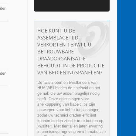
rden
HOE KUNT U DE
ASSEMBLAGETIJD
VERKORTEN TERWIJL U
BETROUWBARE
DRAADORGANISATIE
BEHOUDT IN DE PRODUCTIE
VAN BEDIENINGSPANELEN?
rden
De twistsloten en twistbinders van
HUA WEI bieden de snelheid en het
gemak die uw assemblagelijn nodig
heeft. Onze oplossingen voor
snelkoppeling van kabelclips zijn
ontworpen voor lichte toepassingen,
zodat uw technici draden efficiënt
kunnen binden zonder in te boeten op
kwaliteit. Met tientallen jaren ervaring
in precisievormgeving en internationale