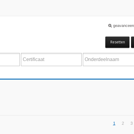
geavanceer
Resetten
1
2
3