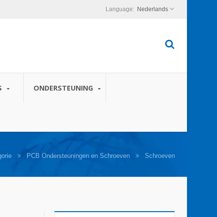
Nederlands
S
ONDERSTEUNING
orie
PCB Ondersteuningen en Schroeven
Schroeven