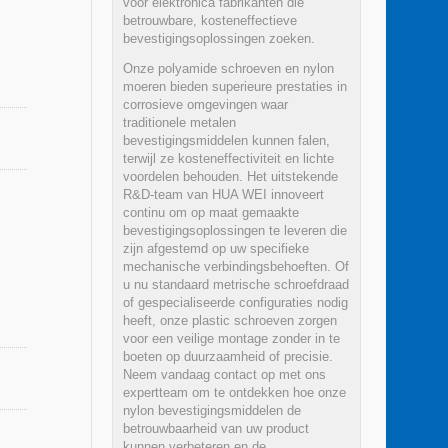
voor elektronica fabrikanten die
betrouwbare, kosteneffectieve
bevestigingsoplossingen zoeken.
Onze polyamide schroeven en nylon
moeren bieden superieure prestaties in
corrosieve omgevingen waar
traditionele metalen
bevestigingsmiddelen kunnen falen,
terwijl ze kosteneffectiviteit en lichte
voordelen behouden. Het uitstekende
R&D-team van HUA WEI innoveert
continu om op maat gemaakte
bevestigingsoplossingen te leveren die
zijn afgestemd op uw specifieke
mechanische verbindingsbehoeften. Of
u nu standaard metrische schroefdraad
of gespecialiseerde configuraties nodig
heeft, onze plastic schroeven zorgen
voor een veilige montage zonder in te
boeten op duurzaamheid of precisie.
Neem vandaag contact op met ons
expertteam om te ontdekken hoe onze
nylon bevestigingsmiddelen de
betrouwbaarheid van uw product
kunnen verbeteren en de