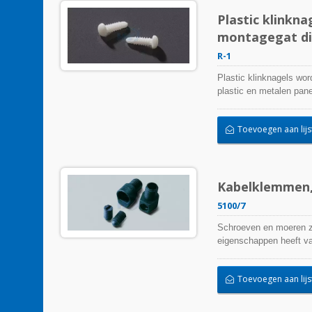
Plastic klinkn
montagegat d
R-1
Plastic klinknagels wo
plastic en metalen pane
Toevoegen aan lijs
Kabelklemmen,
5100/7
Schroeven en moeren zi
eigenschappen heeft van
Toevoegen aan lijs