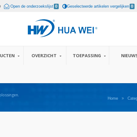
m
Open de onderzoekslijst
0
Geselecteerde artikelen vergelijken
0
DUCTEN
OVERZICHT
TOEPASSING
NIEUW
plossingen.
Home
Categ