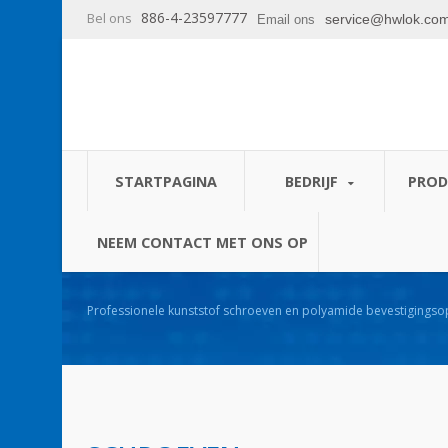
886-4-23597777
Bel ons
service@hwlok.co
Email ons
STARTPAGINA
BEDRIJF
PRO
NEEM CONTACT MET ONS OP
Professionele kunststof schroeven en polyamide bevestigingso