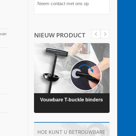
Neem contact met ons op
NIEUW PRODUCT
 van
ders
Vouwbare T-buckle binders
TEFZ
HOE KUNT U BETROUWBARE