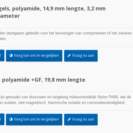
agels, polyamide, 14,9 mm lengte, 3,2 mm
iameter
rden doorgaans gebruikt voor het bevestigen van componenten of het zekeren
len.
t
Voeg toe om te vergelijken
Vraag nu aan
 polyamide +GF, 19,8 mm lengte
jn gemaakt van duurzaam en langdurig milieuvriendelijk Nylon PA66, dat de
TEFZEL® kabelbin
 isolatie, niet-magnetisch, thermische isolatie en corrosiebestendigheid.
t
Voeg toe om te vergelijken
Vraag nu aan