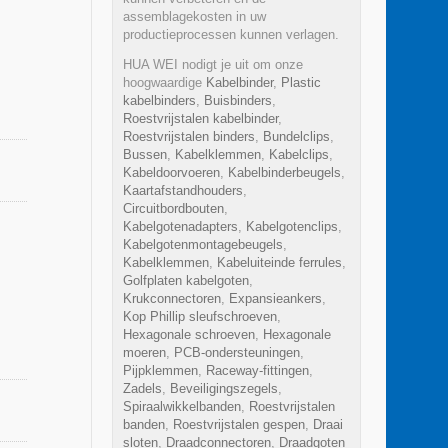
assemblagekosten in uw
productieprocessen kunnen verlagen.
HUA WEI nodigt je uit om onze
hoogwaardige
Kabelbinder
,
Plastic
kabelbinders
,
Buisbinders
,
Roestvrijstalen kabelbinder
,
Roestvrijstalen binders
,
Bundelclips
,
Bussen
,
Kabelklemmen
,
Kabelclips
,
Kabeldoorvoeren
,
Kabelbinderbeugels
,
Kaartafstandhouders
,
Circuitbordbouten
,
Kabelgotenadapters
,
Kabelgotenclips
,
Kabelgotenmontagebeugels
,
Kabelklemmen
,
Kabeluiteinde ferrules
,
Golfplaten kabelgoten
,
Krukconnectoren
,
Expansieankers
,
Kop Phillip sleufschroeven
,
Hexagonale schroeven
,
Hexagonale
moeren
,
PCB-ondersteuningen
,
Pijpklemmen
,
Raceway-fittingen
,
Zadels
,
Beveiligingszegels
,
Spiraalwikkelbanden
,
Roestvrijstalen
banden
,
Roestvrijstalen gespen
,
Draai
sloten
,
Draadconnectoren
,
Draadgoten