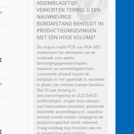
ASSEMBLAGETIJD
VERKORTEN TERWIJL U EEN
en
NAUWKEURIGE
BORDAFSTAND BEHOUDT IN
PRODUCTIEOMGEVINGEN
MET EEN HOGE VOLUME?
De snap-in hoofd PCB van HUA WEI
ondersteunt het elimineren van de
g
noodzaak voor aparte
bevestigingsgereedschappen,
waardoor uw assemblagetechnici
consistente afstand tussen de
printplaat en het oppervlak in seconden
en
in plaats van minuten kunnen bereiken.
Met 50 jaar ervaring in
precisievormgeving en UL/CSA/CE-
certificeringen, zorgen onze steunen
voor betrouwbare prestaties gedurende
duizenden assemblagecycli, waardoor
herwerk kosten worden verlaagd en de
productiecapaciteit wordt verbeterd.
Vraag vandaag nog monsters aan om
g
te ervaren hoe onze snap-in