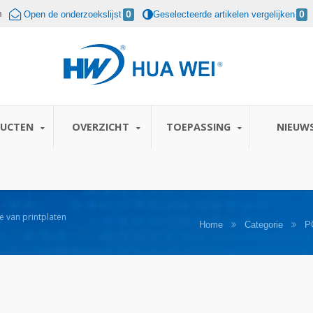
m
Open de onderzoekslijst
0
Geselecteerde artikelen vergelijken
0
DUCTEN
OVERZICHT
TOEPASSING
NIEUW
 van printplaten
Home
Categorie
P