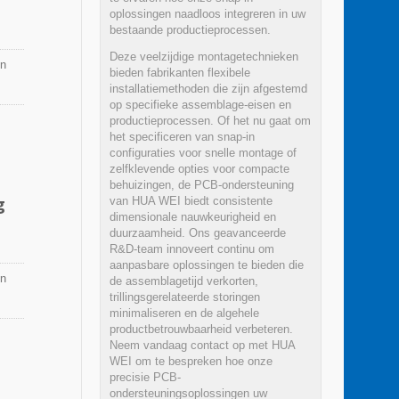
oplossingen naadloos integreren in uw
bestaande productieprocessen.
Deze veelzijdige montagetechnieken
en
bieden fabrikanten flexibele
installatiemethoden die zijn afgestemd
op specifieke assemblage-eisen en
productieprocessen. Of het nu gaat om
het specificeren van snap-in
configuraties voor snelle montage of
zelfklevende opties voor compacte
behuizingen, de PCB-ondersteuning
g
van HUA WEI biedt consistente
dimensionale nauwkeurigheid en
duurzaamheid. Ons geavanceerde
R&D-team innoveert continu om
aanpasbare oplossingen te bieden die
en
de assemblagetijd verkorten,
trillingsgerelateerde storingen
minimaliseren en de algehele
productbetrouwbaarheid verbeteren.
Neem vandaag contact op met HUA
WEI om te bespreken hoe onze
precisie PCB-
ondersteuningsoplossingen uw