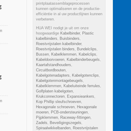
printplaatassemblageprocessen
g
kunnen optimaliseren en de productie-
efficiëntie in al uw productlijnen kunnen
verbeteren.
HUA WEI nodigt je uit om onze
en
hoogwaardige
Kabelbinder
,
Plastic
kabelbinders
,
Buisbinders
,
Roestvrijstalen kabelbinder
,
Roestvrijstalen binders
,
Bundelclips
,
Bussen
,
Kabelklemmen
,
Kabelclips
,
Kabeldoorvoeren
,
Kabelbinderbeugels
,
Kaartafstandhouders
,
Circuitbordbouten
,
g
Kabelgotenadapters
,
Kabelgotenclips
,
Kabelgotenmontagebeugels
,
Kabelklemmen
,
Kabeluiteinde ferrules
,
Golfplaten kabelgoten
,
Krukconnectoren
,
Expansieankers
,
en
Kop Phillip sleufschroeven
,
Hexagonale schroeven
,
Hexagonale
moeren
,
PCB-ondersteuningen
,
Pijpklemmen
,
Raceway-fittingen
,
Zadels
,
Beveiligingszegels
,
Spiraalwikkelbanden
,
Roestvrijstalen