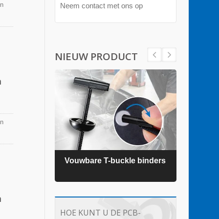
en
Neem contact met ons op
NIEUW PRODUCT
m
en
ders
Vouwbare T-buckle binders
TEFZ
m
HOE KUNT U DE PCB-