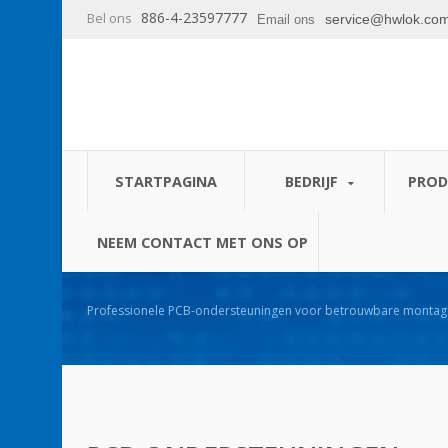
886-4-23597777
Bel ons
service@hwlok.co
Email ons
STARTPAGINA
BEDRIJF
PRO
NEEM CONTACT MET ONS OP
Professionele PCB-ondersteuningen voor betrouwbare montage