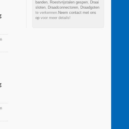
banden
,
Roestvrijstalen gespen
,
Draai
sloten
,
Draadconnectoren
,
Draadgoten
te verkennen.
Neem contact met ons
g
op
voor meer details!
en
g
en