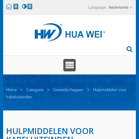
0
0
Nederlands
Home
Categorie
Gereedschappen
Hulpmiddelen voor
kabeluiteinden
HULPMIDDELEN VOOR