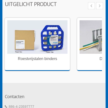
UITGELICHT PRODUCT
Roestvrijstalen binders
Draa
Contacten
886-4-23597777