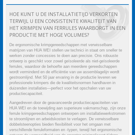
HOE KUNT U DE INSTALLATIETIJD VERKORTEN
TERWIJL U EEN CONSISTENTE KWALITEIT VAN
HET KRIMPEN VAN FERRULES WAARBORGT IN EEN
PRODUCTIE MET HOGE VOLUMES?
De ergonomische krimpgereedschappen met verwisselbare
matrijzen van HUA WEI stellen uw technici in staat om sneller te
werken zonder concessies te doen aan precisie. Ons robuuste
ontwerp is geschikt voor zowel geïsoleerde als niet-geïsoleerde
ferrules, waardoor de behoefte aan meerdere gereedschappen
wordt verminderd en de efficiëntie van uw assemblagelijn wordt
gestroomlijnd. Met 50 jaar ervaring in de productie leveren we
professionele krimpers die de kwaliteitsnormen handhaven in
duizenden installaties—perfect voor het opschalen van uw
productiecapaciteit.
Aangedreven door de geavanceerde productiecapaciteiten van
HUA WEI en de toewijding aan superieure vakmanschap, zijn onze
ferrule krimpgereedschappen ontworpen om installatiewerkstromen
te stroomlijnen en arbeidskosten te verlagen. De verwisselbare
dobbelsteenopties bieden flexibiliteit voor het omgaan met
verschillende ferruleformaten en -typen, terwijl het ergonomische