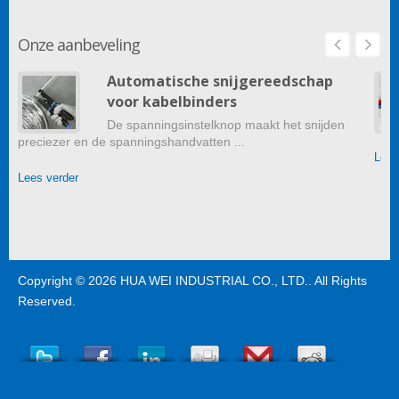
Onze aanbeveling
Automatische snijgereedschap
voor kabelbinders
De spanningsinstelknop maakt het snijden
preciezer en de spanningshandvatten ...
Lees
Lees verder
Copyright © 2026
HUA WEI INDUSTRIAL CO., LTD.
. All Rights
Reserved.