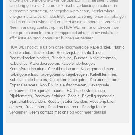
ontwerp de vermoeidheid van de operator minimaliseert tijdens
langdurig gebruik. Of je nu elektrische verbindingen beheert in
automotive systemen, scheepsbouwprojecten, hernieuwbare
energie-installaties of industriële automatisering, onze krimptangen
bieden de betrouwbaarheid en precisie die je operaties vereisen.
Neem vandaag contact op met HUA WEI om te ontdekken hoe
onze professionele ferrule krimpgereedschappen uw installatie-
efficiëntie en productkwaliteit kunnen verbeteren.
HUA WEI nodigt je uit om onze hoogwaardige
Kabelbinder
,
Plastic
kabelbinders
,
Buisbinders
,
Roestvrijstalen kabelbinder
,
Roestvrijstalen binders
,
Bundelclips
,
Bussen
,
Kabelklemmen
,
Kabelclips
,
Kabeldoorvoeren
,
Kabelbinderbeugels
,
Kaartafstandhouders
,
Circuitbordbouten
,
Kabelgotenadapters
,
Kabelgotenclips
,
Kabelgotenmontagebeugels
,
Kabelklemmen
,
Kabeluiteinde ferrules
,
Golfplaten kabelgoten
,
Krukconnectoren
,
Expansieankers
,
Kop Phillip sleufschroeven
,
Hexagonale
schroeven
,
Hexagonale moeren
,
PCB-ondersteuningen
,
Pijpklemmen
,
Raceway-fittingen
,
Zadels
,
Beveiligingszegels
,
Spiraalwikkelbanden
,
Roestvrijstalen banden
,
Roestvrijstalen
gespen
,
Draai sloten
,
Draadconnectoren
,
Draadgoten
te
verkennen.
Neem contact met ons op
voor meer details!