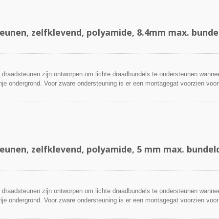
eunen, zelfklevend, polyamide, 8.4mm max. bunde
 draadsteunen zijn ontworpen om lichte draadbundels te ondersteunen wanne
rije ondergrond. Voor zware ondersteuning is er een montagegat voorzien voo
papier eraf en plaatst u de steun op het oppervlak; daarna kunnen kabelbin
eunen, zelfklevend, polyamide, 5 mm max. bundel
 draadsteunen zijn ontworpen om lichte draadbundels te ondersteunen wanne
rije ondergrond. Voor zware ondersteuning is er een montagegat voorzien voo
papier eraf en plaatst u de steun op het oppervlak; daarna kunnen kabelbin