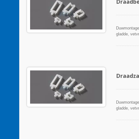
Draadbe
Duwmontage 
gladde, vetvr
Draadza
Duwmontage 
gladde, vetvr