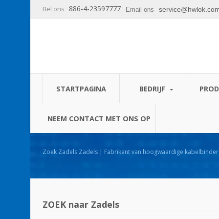
886-4-23597777
Bel ons
service@hwlok.co
Email ons
STARTPAGINA
BEDRIJF
PRO
NEEM CONTACT MET ONS OP
Zoek Zadels Zadels | Fabrikant van hoogwaardige kabelbinders en kabelbeheerproducten -
HUA WEI
ZOEK naar Zadels