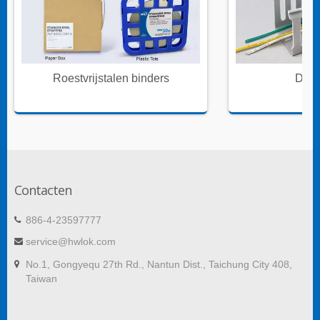
Roestvrijstalen binders
Draa
Contacten
886-4-23597777
service@hwlok.com
No.1, Gongyequ 27th Rd., Nantun Dist., Taichung City 408,
Taiwan