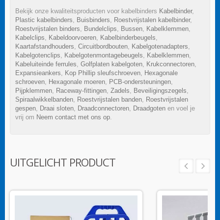
Bekijk onze kwaliteitsproducten voor kabelbinders
Kabelbinder
,
Plastic kabelbinders
,
Buisbinders
,
Roestvrijstalen kabelbinder
,
Roestvrijstalen binders
,
Bundelclips
,
Bussen
,
Kabelklemmen
,
Kabelclips
,
Kabeldoorvoeren
,
Kabelbinderbeugels
,
Kaartafstandhouders
,
Circuitbordbouten
,
Kabelgotenadapters
,
Kabelgotenclips
,
Kabelgotenmontagebeugels
,
Kabelklemmen
,
Kabeluiteinde ferrules
,
Golfplaten kabelgoten
,
Krukconnectoren
,
Expansieankers
,
Kop Phillip sleufschroeven
,
Hexagonale
schroeven
,
Hexagonale moeren
,
PCB-ondersteuningen
,
Pijpklemmen
,
Raceway-fittingen
,
Zadels
,
Beveiligingszegels
,
Spiraalwikkelbanden
,
Roestvrijstalen banden
,
Roestvrijstalen
gespen
,
Draai sloten
,
Draadconnectoren
,
Draadgoten
en voel je
vrij om
Neem contact met ons op
.
UITGELICHT PRODUCT