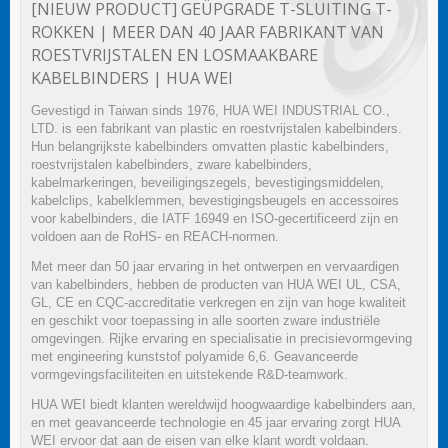
[NIEUW PRODUCT] GEÜPGRADE T-SLUITING T-
ROKKEN | MEER DAN 40 JAAR FABRIKANT VAN
ROESTVRIJSTALEN EN LOSMAAKBARE
KABELBINDERS | HUA WEI
Gevestigd in Taiwan sinds 1976, HUA WEI INDUSTRIAL CO.,
LTD. is een fabrikant van plastic en roestvrijstalen kabelbinders.
Hun belangrijkste kabelbinders omvatten plastic kabelbinders,
roestvrijstalen kabelbinders, zware kabelbinders,
kabelmarkeringen, beveiligingszegels, bevestigingsmiddelen,
kabelclips, kabelklemmen, bevestigingsbeugels en accessoires
voor kabelbinders, die IATF 16949 en ISO-gecertificeerd zijn en
voldoen aan de RoHS- en REACH-normen.
Met meer dan 50 jaar ervaring in het ontwerpen en vervaardigen
van kabelbinders, hebben de producten van HUA WEI UL, CSA,
GL, CE en CQC-accreditatie verkregen en zijn van hoge kwaliteit
en geschikt voor toepassing in alle soorten zware industriële
omgevingen. Rijke ervaring en specialisatie in precisievormgeving
met engineering kunststof polyamide 6,6. Geavanceerde
vormgevingsfaciliteiten en uitstekende R&D-teamwork.
HUA WEI biedt klanten wereldwijd hoogwaardige kabelbinders aan,
en met geavanceerde technologie en 45 jaar ervaring zorgt HUA
WEI ervoor dat aan de eisen van elke klant wordt voldaan.