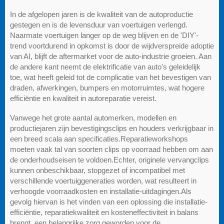
In de afgelopen jaren is de kwaliteit van de autoproductie
gestegen en is de levensduur van voertuigen verlengd.
Naarmate voertuigen langer op de weg blijven en de 'DIY'-
trend voortdurend in opkomst is door de wijdverspreide adoptie
van AI, blijft de aftermarket voor de auto-industrie groeien. Aan
de andere kant neemt de elektrificatie van auto's geleidelijk
toe, wat heeft geleid tot de complicatie van het bevestigen van
draden, afwerkingen, bumpers en motorruimtes, wat hogere
efficiëntie en kwaliteit in autoreparatie vereist.
Vanwege het grote aantal automerken, modellen en
productiejaren zijn bevestigingsclips en houders verkrijgbaar in
een breed scala aan specificaties.Reparatieworkshops
moeten vaak tal van soorten clips op voorraad hebben om aan
de onderhoudseisen te voldoen.Echter, originele vervangclips
kunnen onbeschikbaar, stopgezet of incompatibel met
verschillende voertuiggeneraties worden, wat resulteert in
verhoogde voorraadkosten en installatie-uitdagingen.Als
gevolg hiervan is het vinden van een oplossing die installatie-
efficiëntie, reparatiekwaliteit en kosteneffectiviteit in balans
brengt, een belangrijke zorg geworden voor de