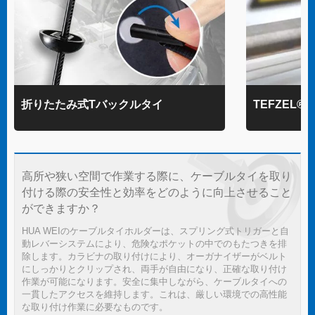
折りたたみ式Tバックルタイ
TEFZEL
高所や狭い空間で作業する際に、ケーブルタイを取り
付ける際の安全性と効率をどのように向上させること
ができますか？
HUA WEIのケーブルタイホルダーは、スプリング式トリガーと自
動レバーシステムにより、危険なポケットの中でのもたつきを排
除します。カラビナの取り付けにより、オーガナイザーがベルト
にしっかりとクリップされ、両手が自由になり、正確な取り付け
作業が可能になります。安全に集中しながら、ケーブルタイへの
一貫したアクセスを維持します。これは、厳しい環境での高性能
な取り付け作業に必要なものです。