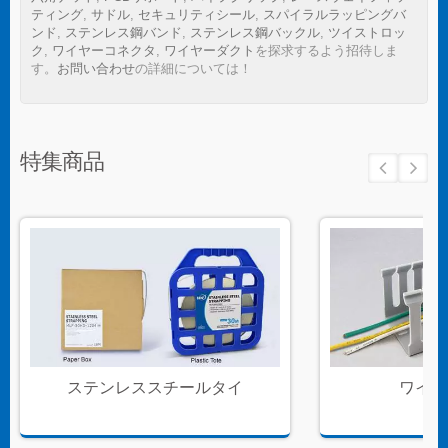
ティング
,
サドル
,
セキュリティシール
,
スパイラルラッピングバ
ンド
,
ステンレス鋼バンド
,
ステンレス鋼バックル
,
ツイストロッ
ク
,
ワイヤーコネクタ
,
ワイヤーダクト
を探求するよう招待しま
す。
お問い合わせ
の詳細については！
特集商品
ステンレススチールタイ
ワイヤ