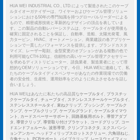
HUA WEI INDUSTRIAL CO., LTD.によって製造されたこのケーブ
ルタイオーガナイザーは、ワイヤーおよびケーブル管理ソリュー
ションにおける50年の専門知識を持つグローバルリーダーによる
もので、精密成形技術と革新的なデザインの頂点を表していま
す。この製品の自動レバーシステムは、ケーブルタイが使用後も
確実に固定されることを保証し、自動車、造船、太陽光発電、風
力タービン、HVAC、オートメーション、商業建設の各アプリケー
ションで一貫したパフォーマンスを提供します。ブランドカスタ
マイズ、レーザー彫刻、金型変更のオプションがある複数の色で
利用可能なCTH-100は、信頼性の高いケーブル管理アクセサリー
を求めるディストリビューター、請負業者、製造業者にとって理
想的なOEMソリューションです。今日、HUA WEIに連絡して、私
たちのケーブルタイディスペンサーがあなたの作業現場での労働
者の安全性、生産性、運用効率をどのように向上させるかを話し
合いましょう。
HUA WEIはあなたに私たちの高品質な
ケーブルタイ
,
プラスチッ
クケーブルタイ
,
チューブタイ
,
ステンレススチールケーブルタイ
,
ステンレススチールタイ
,
束ねクリップ
,
ブッシング
,
ケーブルク
ランプ
,
ケーブルクリップ
,
ケーブルグランド
,
ケーブルタイマウ
ント
,
カードスペーサーサポート
,
回路基板用ボルト
,
導管アダプ
タ
,
導管クリップ
,
導管取り付けブラケット
,
コードグリップ
,
コー
ドエンドフェルール
,
波形導管
,
クリンプコネクタ
,
エクスパンシ
ョンアンカー
,
ヘッドフィリップスロットスクリュー
,
六角頭ねじ
,
六角ナット
,
PCBサポート
,
パイプクリップ
,
レースウェイフィッ