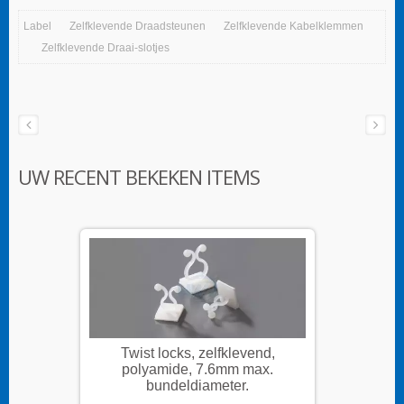
Label
Zelfklevende Draadsteunen
Zelfklevende Kabelklemmen
Zelfklevende Draai-slotjes
UW RECENT BEKEKEN ITEMS
nd,
Twist locks, zelfklevend,
Twi
x.
polyamide, 7.6mm max.
po
bundeldiameter.