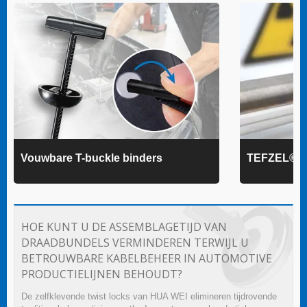
Vouwbare T-buckle binders
TEFZEL® k
HOE KUNT U DE ASSEMBLAGETIJD VAN
DRAADBUNDELS VERMINDEREN TERWIJL U
BETROUWBARE KABELBEHEER IN AUTOMOTIVE
PRODUCTIELIJNEN BEHOUDT?
De zelfklevende twist locks van HUA WEI elimineren tijdrovende