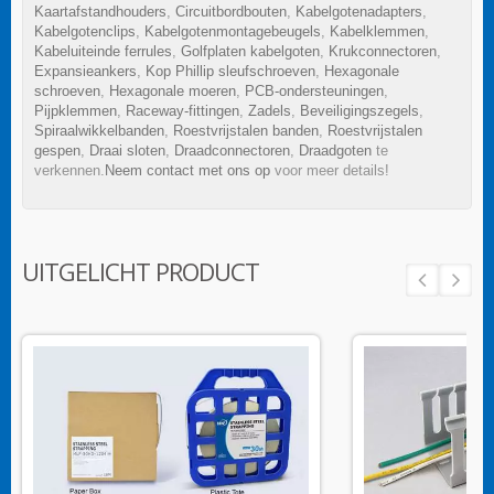
Kaartafstandhouders
,
Circuitbordbouten
,
Kabelgotenadapters
,
Kabelgotenclips
,
Kabelgotenmontagebeugels
,
Kabelklemmen
,
Kabeluiteinde ferrules
,
Golfplaten kabelgoten
,
Krukconnectoren
,
Expansieankers
,
Kop Phillip sleufschroeven
,
Hexagonale
schroeven
,
Hexagonale moeren
,
PCB-ondersteuningen
,
Pijpklemmen
,
Raceway-fittingen
,
Zadels
,
Beveiligingszegels
,
Spiraalwikkelbanden
,
Roestvrijstalen banden
,
Roestvrijstalen
gespen
,
Draai sloten
,
Draadconnectoren
,
Draadgoten
te
verkennen.
Neem contact met ons op
voor meer details!
UITGELICHT PRODUCT