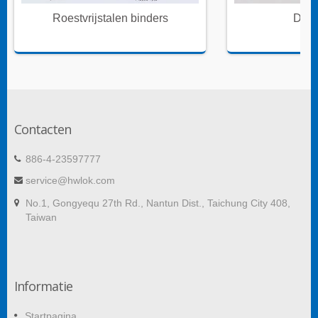
Roestvrijstalen binders
Draa
Contacten
886-4-23597777
service@hwlok.com
No.1, Gongyequ 27th Rd., Nantun Dist., Taichung City 408,
Taiwan
Informatie
Startpagina