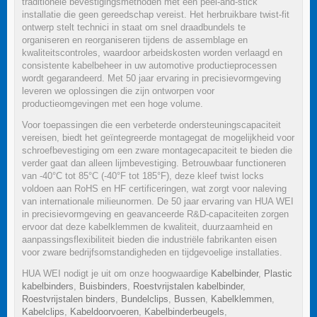
traditionele bevestigingsmethoden met een peel-and-stick
installatie die geen gereedschap vereist. Het herbruikbare twist-fit
ontwerp stelt technici in staat om snel draadbundels te
organiseren en reorganiseren tijdens de assemblage en
kwaliteitscontroles, waardoor arbeidskosten worden verlaagd en
consistente kabelbeheer in uw automotive productieprocessen
wordt gegarandeerd. Met 50 jaar ervaring in precisievormgeving
leveren we oplossingen die zijn ontworpen voor
productieomgevingen met een hoge volume.
Voor toepassingen die een verbeterde ondersteuningscapaciteit
vereisen, biedt het geïntegreerde montagegat de mogelijkheid voor
schroefbevestiging om een zware montagecapaciteit te bieden die
verder gaat dan alleen lijmbevestiging. Betrouwbaar functioneren
van -40°C tot 85°C (-40°F tot 185°F), deze kleef twist locks
voldoen aan RoHS en HF certificeringen, wat zorgt voor naleving
van internationale milieunormen. De 50 jaar ervaring van HUA WEI
in precisievormgeving en geavanceerde R&D-capaciteiten zorgen
ervoor dat deze kabelklemmen de kwaliteit, duurzaamheid en
aanpassingsflexibiliteit bieden die industriële fabrikanten eisen
voor zware bedrijfsomstandigheden en tijdgevoelige installaties.
HUA WEI nodigt je uit om onze hoogwaardige
Kabelbinder
,
Plastic
kabelbinders
,
Buisbinders
,
Roestvrijstalen kabelbinder
,
Roestvrijstalen binders
,
Bundelclips
,
Bussen
,
Kabelklemmen
,
Kabelclips
,
Kabeldoorvoeren
,
Kabelbinderbeugels
,