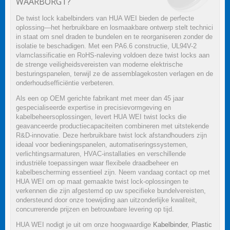
WAARBORGT?
De twist lock kabelbinders van HUA WEI bieden de perfecte
oplossing—het herbruikbare en losmaakbare ontwerp stelt technici
in staat om snel draden te bundelen en te reorganiseren zonder de
isolatie te beschadigen. Met een PA6.6 constructie, UL94V-2
vlamclassificatie en RoHS-naleving voldoen deze twist locks aan
de strenge veiligheidsvereisten van moderne elektrische
besturingspanelen, terwijl ze de assemblagekosten verlagen en de
onderhoudsefficiëntie verbeteren.
Als een op OEM gerichte fabrikant met meer dan 45 jaar
gespecialiseerde expertise in precisievormgeving en
kabelbeheersoplossingen, levert HUA WEI twist locks die
geavanceerde productiecapaciteiten combineren met uitstekende
R&D-innovatie. Deze herbruikbare twist lock afstandhouders zijn
ideaal voor bedieningspanelen, automatiseringssystemen,
verlichtingsarmaturen, HVAC-installaties en verschillende
industriële toepassingen waar flexibele draadbeheer en
kabelbescherming essentieel zijn. Neem vandaag contact op met
HUA WEI om op maat gemaakte twist lock-oplossingen te
verkennen die zijn afgestemd op uw specifieke bundelvereisten,
ondersteund door onze toewijding aan uitzonderlijke kwaliteit,
concurrerende prijzen en betrouwbare levering op tijd.
HUA WEI nodigt je uit om onze hoogwaardige
Kabelbinder
,
Plastic