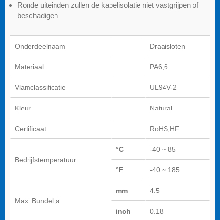
Ronde uiteinden zullen de kabelisolatie niet vastgrijpen of
beschadigen
Onderdeelnaam
Draaisloten
Materiaal
PA6,6
Vlamclassificatie
UL94V-2
Kleur
Natural
Certificaat
RoHS,HF
°C
-40 ~ 85
Bedrijfstemperatuur
°F
-40 ~ 185
mm
4.5
Max. Bundel ø
inch
0.18