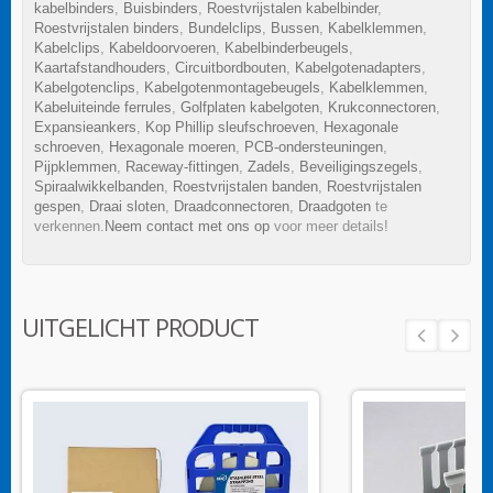
kabelbinders
,
Buisbinders
,
Roestvrijstalen kabelbinder
,
Roestvrijstalen binders
,
Bundelclips
,
Bussen
,
Kabelklemmen
,
Kabelclips
,
Kabeldoorvoeren
,
Kabelbinderbeugels
,
Kaartafstandhouders
,
Circuitbordbouten
,
Kabelgotenadapters
,
Kabelgotenclips
,
Kabelgotenmontagebeugels
,
Kabelklemmen
,
Kabeluiteinde ferrules
,
Golfplaten kabelgoten
,
Krukconnectoren
,
Expansieankers
,
Kop Phillip sleufschroeven
,
Hexagonale
schroeven
,
Hexagonale moeren
,
PCB-ondersteuningen
,
Pijpklemmen
,
Raceway-fittingen
,
Zadels
,
Beveiligingszegels
,
Spiraalwikkelbanden
,
Roestvrijstalen banden
,
Roestvrijstalen
gespen
,
Draai sloten
,
Draadconnectoren
,
Draadgoten
te
verkennen.
Neem contact met ons op
voor meer details!
UITGELICHT PRODUCT