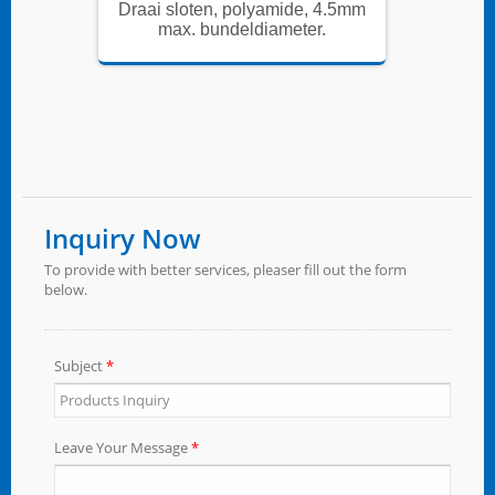
 4.5mm
Draai sloten, polyamide, 4.5mm
Draai 
.
max. bundeldiameter.
m