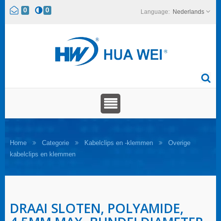
0
0
Nederlands
Home
Categorie
Kabelclips en -klemmen
Overige
kabelclips en klemmen
DRAAI SLOTEN, POLYAMIDE,