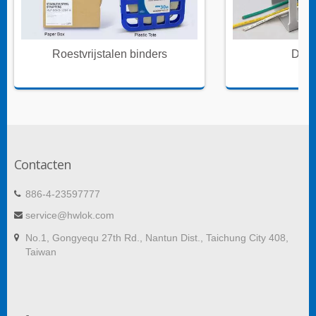
Roestvrijstalen binders
Draa
Contacten
886-4-23597777
service@hwlok.com
No.1, Gongyequ 27th Rd., Nantun Dist., Taichung City 408,
Taiwan