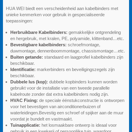
HUA WEI biedt een verscheidenheid aan kabelbinders met
unieke kenmerken voor gebruik in gespecialiseerde
toepassingen:
Herbruikbare Kabelbinders:
gemakkelijke ontgrendeling
en hergebruik, met kralen, PE, polyamide, klittenband…etc.
Bevestigbare kabelbinders:
schroefmontage,
duwmontage, dennenboommontage, chassismontage…etc.
Buiten getande:
standaard en laagprofiel kabelbinders zijn
beschikbaar.
Identificatie:
markerbinders en beveiligingszegels zijn
beschikbaar.
Dubbele lus (kop):
dubbele kopbinders kunnen worden
gebruikt voor de installatie van een tweede parallelle
kabelroute zonder dat extra kabelbinders nodig zijn.
HVAC Fixing:
de speciale éénstukconstructie is ontworpen
voor het bevestigen van airconditionerbuizen of
waterleidingen.Bevestig een schroef of spijker aan de muur
voordat je bundelt en vastmaakt.
Tuinapplicatie:
het losmaakbare ontwerp is ideaal voor
gebruik in een kwekerij of persoonlijke tuin, waardoor