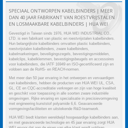
SPECIAAL ONTWORPEN KABELBINDERS | MEER
DAN 40 JAAR FABRIKANT VAN ROESTVRIJSTALEN
EN LOSMAAKBARE KABELBINDERS | HUA WEI
Gevestigd in Taiwan sinds 1976, HUA WEI INDUSTRIAL CO.,
LTD. is een fabrikant van plastic en roestvrijstalen kabelbinders.
Hun belangrijkste kabelbinders omvatten plastic kabelbinders,
roestvrijstalen kabelbinders, zware kabelbinders,
kabelmarkeringen, beveiligingszegels, bevestigingsmiddelen,
kabelclips, kabelklemmen, bevestigingsbeugels en accessoires
voor kabelbinders, die IATF 16949 en ISO-gecertificeerd zijn en
voldoen aan de RoHS- en REACH-normen.
Met meer dan 50 jaar ervaring in het ontwerpen en vervaardigen
van kabelbinders, hebben de producten van HUA WEI UL, CSA,
GL, CE en CQC-accreditatie verkregen en zijn van hoge kwaliteit
en geschikt voor toepassing in alle soorten zware industriële
omgevingen. Rijke ervaring en specialisatie in precisievormgeving
met engineering kunststof polyamide 6,6. Geavanceerde
vormgevingsfaciliteiten en uitstekende R&D-teamwork.
HUA WEI biedt klanten wereldwijd hoogwaardige kabelbinders aan,
en met geavanceerde technologie en 45 jaar ervaring zorgt HUA
WEI ervoor dat aan de eisen van elke klant wordt voldaan.