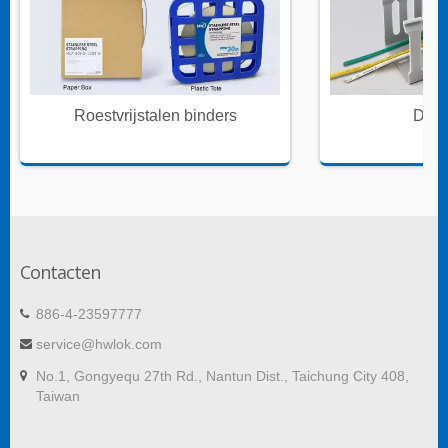
Roestvrijstalen binders
Draa
Contacten
886-4-23597777
service@hwlok.com
No.1, Gongyequ 27th Rd., Nantun Dist., Taichung City 408,
Taiwan