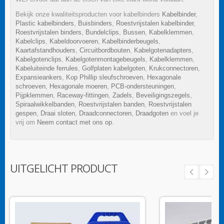
Bekijk onze kwaliteitsproducten voor kabelbinders
Kabelbinder
,
Plastic kabelbinders
,
Buisbinders
,
Roestvrijstalen kabelbinder
,
Roestvrijstalen binders
,
Bundelclips
,
Bussen
,
Kabelklemmen
,
Kabelclips
,
Kabeldoorvoeren
,
Kabelbinderbeugels
,
Kaartafstandhouders
,
Circuitbordbouten
,
Kabelgotenadapters
,
Kabelgotenclips
,
Kabelgotenmontagebeugels
,
Kabelklemmen
,
Kabeluiteinde ferrules
,
Golfplaten kabelgoten
,
Krukconnectoren
,
Expansieankers
,
Kop Phillip sleufschroeven
,
Hexagonale
schroeven
,
Hexagonale moeren
,
PCB-ondersteuningen
,
Pijpklemmen
,
Raceway-fittingen
,
Zadels
,
Beveiligingszegels
,
Spiraalwikkelbanden
,
Roestvrijstalen banden
,
Roestvrijstalen
gespen
,
Draai sloten
,
Draadconnectoren
,
Draadgoten
en voel je
vrij om
Neem contact met ons op
.
UITGELICHT PRODUCT